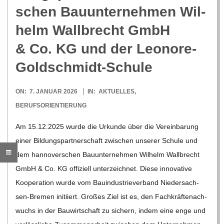
O
schen Bau­un­ter­neh­men Wil­
R
helm Wall­brecht GmbH
& Co. KG und der Leonore-
E
Goldschmidt-Schule
-
2026-
ON:
7. JANUAR 2026
IN:
AKTUELLES
,
G
01-
BERUFSORIENTIERUNG
07
Am 15.12.2025 wurde die Urkunde über die Ver­ein­ba­rung
O
einer Bil­dungs­part­ner­schaft zwi­schen unse­rer Schule und
dem han­no­ver­schen Bau­un­ter­neh­men Wil­helm Wall­brecht
L
GmbH & Co. KG offi­zi­ell unter­zeich­net. Diese inno­va­tive
Koope­ra­tion wurde vom Bau­in­dus­trie­ver­band Nie­­der­­sach­­
D
sen-Bre­­men initi­iert. Gro­ßes Ziel ist es, den Fach­kräf­te­nach­
wuchs in der Bau­wirt­schaft zu sichern, indem eine enge und
S