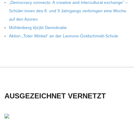
„Demo­cracy con­nects: A crea­tive and inter­cul­tu­ral exch­ange” –
Schüler:innen des 8. und 9 Jahr­gangs ver­brin­gen eine Woche
auf den Azoren
Müh­len­berg li(e)bt Demokratie
Aktion „Toter Win­kel“ an der Leonore-Goldschmidt-Schule
AUSGEZEICHNET VERNETZT