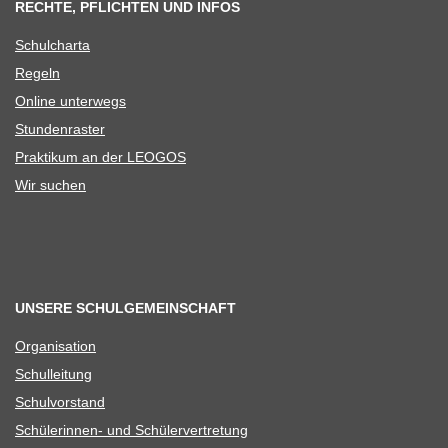
RECHTE, PFLICHTEN UND INFOS
Schul­charta
Regeln
Online unter­wegs
Stun­den­ras­ter
Prak­ti­kum an der LEOGOS
Wir suchen
UNSERE SCHULGEMEINSCHAFT
Orga­ni­sa­tion
Schul­lei­tung
Schul­vor­stand
Schü­le­rin­nen- und Schülervertretung