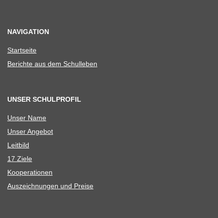
NAVIGATION
Start­seite
Berichte aus dem Schulleben
UNSER SCHULPROFIL
Unser Name
Unser Ange­bot
Leit­bild
17 Ziele
Koope­ra­tio­nen
Aus­zeich­nun­gen und Preise