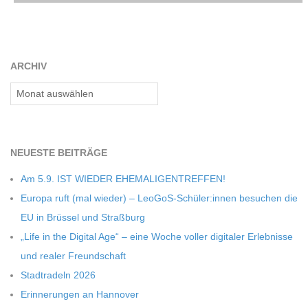
C
H
ARCHIV
U
Archiv
L
NEU­ESTE BEITRÄGE
E
Am 5.9. IST WIEDER EHEMALIGENTREFFEN!
Europa ruft (mal wie­der) – LeoGoS-Schüler:innen besu­chen die
EU in Brüs­sel und Straßburg
„Life in the Digi­tal Age“ – eine Woche vol­ler digi­ta­ler Erleb­nisse
und rea­ler Freundschaft
Stadt­ra­deln 2026
Erin­ne­run­gen an Hannover