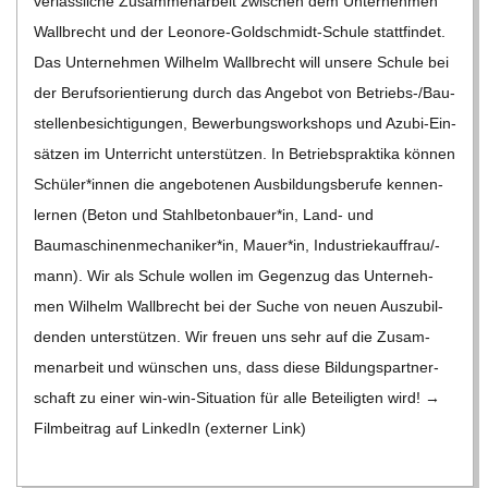
ver­läss­li­che Zusam­men­ar­beit zwi­schen dem Unter­neh­men
C
Wall­brecht und der Leo­­nore-Gol­d­­schmidt-Schule statt­fin­det.
Das Unter­neh­men Wil­helm Wall­brecht will unsere Schule bei
H
der Berufs­ori­en­tie­rung durch das Ange­bot von Betriebs-/Bau­
s­tel­­len­­be­­sich­­ti­­gun­­gen, Bewer­bungs­work­shops und Azubi-Ein­­
M
sä­t­­zen im Unter­richt unter­stüt­zen. In Betriebs­prak­tika kön­nen
Schüler*innen die ange­bo­te­nen Aus­bil­dungs­be­rufe ken­nen­
I
ler­nen (Beton und Stahlbetonbauer*in, Land- und
Baumaschinenmechaniker*in, Mauer*in, Indus­­trie­­kauf­frau/-
D
mann). Wir als Schule wol­len im Gegen­zug das Unter­neh­
men Wil­helm Wall­brecht bei der Suche von neuen Aus­zu­bil­
T
den­den unter­stüt­zen. Wir freuen uns sehr auf die Zusam­
men­ar­beit und wün­schen uns, dass diese Bil­dungs­part­ner­
-
schaft zu einer win-win-Situa­­tion für alle Betei­lig­ten wird! →
Film­bei­trag auf Lin­ke­dIn (exter­ner Link)
S