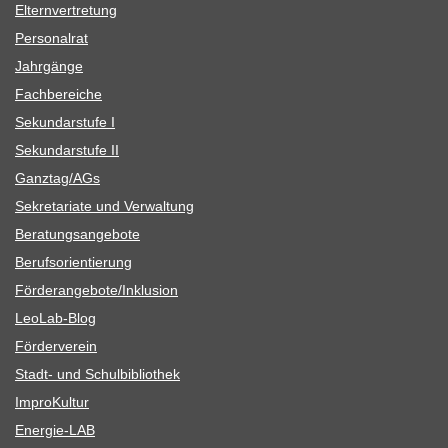
Eltern­ver­tre­tung
Per­so­nal­rat
Jahr­gänge
Fach­be­rei­che
Sekun­dar­stufe I
Sekun­dar­stufe II
Ganztag/​​AGs
Sekre­ta­riate und Verwaltung
Bera­tungs­an­ge­bote
Berufs­ori­en­tie­rung
Förderangebote/​​Inklusion
Leo­Lab-Blog
För­der­ver­ein
Stadt- und Schulbibliothek
Impro­Kul­tur
Ener­­gie-LAB