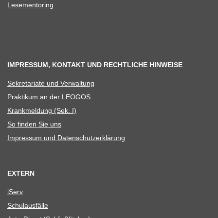
Lese­men­to­ring
IMPRESSUM, KONTAKT UND RECHTLICHE HINWEISE
Sekre­ta­riate und Verwaltung
Prak­ti­kum an der LEOGOS
Krank­mel­dung (Sek. I)
So fin­den Sie uns
Impres­sum und Datenschutzerklärung
EXTERN
iServ
Schul­aus­fälle