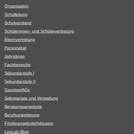
Orga­ni­sa­tion
Schul­lei­tung
Schul­vor­stand
Schü­le­rin­nen- und Schülervertretung
Eltern­ver­tre­tung
Per­so­nal­rat
Jahr­gänge
Fach­be­rei­che
Sekun­dar­stufe I
Sekun­dar­stufe II
Ganztag/​​AGs
Sekre­ta­riate und Verwaltung
Bera­tungs­an­ge­bote
Berufs­ori­en­tie­rung
Förderangebote/​​Inklusion
Leo­Lab-Blog