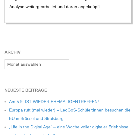
C
Ana­lyse wei­ter­ge­ar­bei­tet und daran ange­knüpft.
H
M
ARCHIV
I
Archiv
D
T
NEU­ESTE BEITRÄGE
-
Am 5.9. IST WIEDER EHEMALIGENTREFFEN!
Europa ruft (mal wie­der) – LeoGoS-Schüler:innen besu­chen die
S
EU in Brüs­sel und Straßburg
„Life in the Digi­tal Age“ – eine Woche vol­ler digi­ta­ler Erleb­nisse