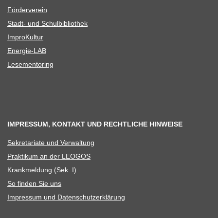
För­der­ver­ein
Stadt- und Schulbibliothek
Impro­Kul­tur
Ener­­gie-LAB
Lese­men­to­ring
IMPRESSUM, KONTAKT UND RECHTLICHE HINWEISE
Sekre­ta­riate und Verwaltung
Prak­ti­kum an der LEOGOS
Krank­mel­dung (Sek. I)
So fin­den Sie uns
Impres­sum und Datenschutzerklärung