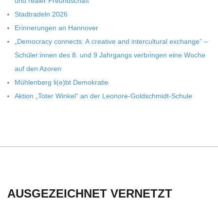
C
und rea­ler Freundschaft
Stadt­ra­deln 2026
H
Erin­ne­run­gen an Hannover
„Demo­cracy con­nects: A crea­tive and inter­cul­tu­ral exch­ange” –
U
Schüler:innen des 8. und 9 Jahr­gangs ver­brin­gen eine Woche
auf den Azoren
L
Müh­len­berg li(e)bt Demokratie
Aktion „Toter Win­kel“ an der Leonore-Goldschmidt-Schule
E
AUSGEZEICHNET VERNETZT