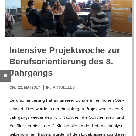
R
E
-
Inten­sive Pro­jekt­wo­che zur
G
Berufs­ori­en­tie­rung des 8.
Jahrgangs
O
2017-
ON:
22. MAI 2017
IN:
AKTUELLES
L
05-
Berufs­ori­en­tie­rung hat an unse­rer Schule einen hohen Stel­
22
D
len­wert. Dies wurde in der dies­jäh­ri­gen Pro­jekt­wo­che des 8.
Jahr­gangs wie­der deut­lich. Nach­dem die Schü­le­rin­nen und
S
Schü­ler bereits in der 7. Klasse alle an der Poten­ti­al­ana­lyse
teil­ge­nom­men haben, wurde mit den Ergeb­nis­sen aus die­ser