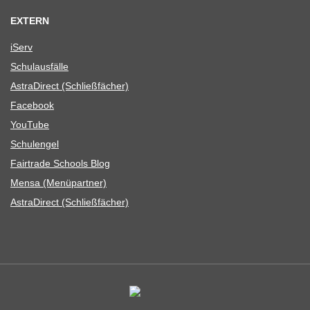
EXTERN
iServ
Schul­aus­fälle
Astra­Di­rect (Schließ­fä­cher)
Face­book
You­Tube
Schul­en­gel
Fair­trade Schools Blog
Mensa (Menü­part­ner)
Astra­Di­rect (Schließ­fä­cher)