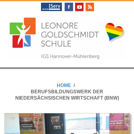
Skip
to
content
L
Primary
E
Navigation
HOME
Menu
BERUFSBILDUNGSWERK DER
O
NIEDERSÄCHSISCHEN WIRTSCHAFT (BNW)
N
O