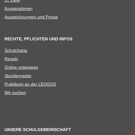
17 Ziele
Koope­ra­tio­nen
Aus­zeich­nun­gen und Preise
RECHTE, PFLICHTEN UND INFOS
Schul­charta
Regeln
Online unter­wegs
Stun­den­ras­ter
Prak­ti­kum an der LEOGOS
Wir suchen
UNSERE SCHULGEMEINSCHAFT