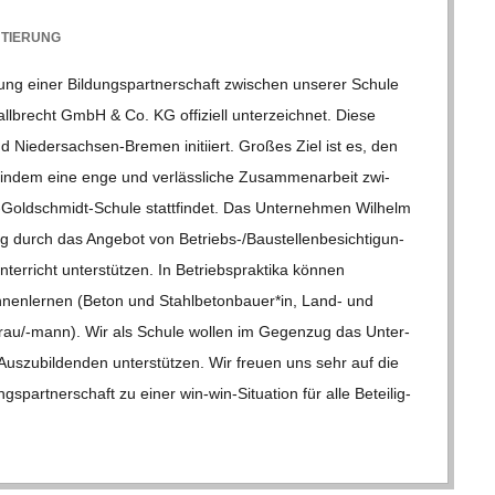
TIERUNG
g einer Bil­dungs­part­ner­schaft zwi­schen unse­rer Schule
l­brecht GmbH & Co. KG offi­zi­ell unter­zeich­net. Diese
Nie­­der­­sach­­sen-Bre­­men initi­iert. Gro­ßes Ziel ist es, den
, indem eine enge und ver­läss­li­che Zusam­men­ar­beit zwi­
l­d­­schmidt-Schule statt­fin­det. Das Unter­neh­men Wil­helm
urch das Ange­bot von Betriebs-/Bau­s­tel­­len­­be­­sich­­ti­­gun­­
er­richt unter­stüt­zen. In Betriebs­prak­tika kön­nen
en­nen­ler­nen (Beton und Stahlbetonbauer*in, Land- und
­frau/-mann). Wir als Schule wol­len im Gegen­zug das Unter­
­zu­bil­den­den unter­stüt­zen. Wir freuen uns sehr auf die
part­ner­schaft zu einer win-win-Situa­­tion für alle Betei­lig­