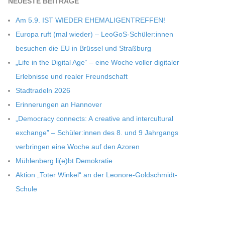
NEU­ESTE BEITRÄGE
Am 5.9. IST WIEDER EHEMALIGENTREFFEN!
Europa ruft (mal wie­der) – LeoGoS-Schüler:innen
besu­chen die EU in Brüs­sel und Straßburg
„Life in the Digi­tal Age“ – eine Woche vol­ler digi­ta­ler
Erleb­nisse und rea­ler Freundschaft
Stadt­ra­deln 2026
Erin­ne­run­gen an Hannover
„Demo­cracy con­nects: A crea­tive and inter­cul­tu­ral
exch­ange” – Schüler:innen des 8. und 9 Jahr­gangs
ver­brin­gen eine Woche auf den Azoren
Müh­len­berg li(e)bt Demokratie
Aktion „Toter Win­kel“ an der Leonore-Goldschmidt-
Schule