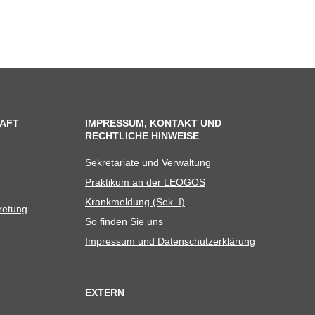
AFT
IMPRESSUM, KONTAKT UND
RECHTLICHE HINWEISE
Sekre­ta­riate und Verwaltung
Prak­ti­kum an der LEOGOS
Krank­mel­dung (Sek. I)
tretung
So fin­den Sie uns
Impres­sum und Datenschutzerklärung
EXTERN