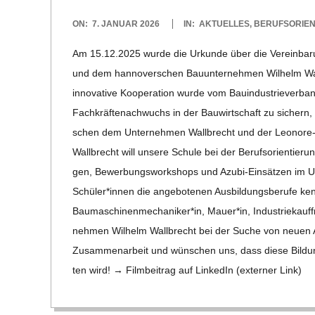
E
2026-
ON:
7. JANUAR 2026
IN:
AKTUELLES
,
BERUFSORIEN
-
01-
Am 15.12.2025 wurde die Urkunde über die Ver­ein­ba­run
07
und dem han­no­ver­schen Bau­un­ter­neh­men Wil­helm Wal
G
inno­va­tive Koope­ra­tion wurde vom Bau­in­dus­trie­ver­band 
Fach­kräf­te­nach­wuchs in der Bau­wirt­schaft zu sichern
O
schen dem Unter­neh­men Wall­brecht und der Leo­­nore-Go
Wall­brecht will unsere Schule bei der Berufs­ori­en­tie­rung d
L
gen, Bewer­bungs­work­shops und Azubi-Ein­­sä­t­­zen im Unt
Schüler*innen die ange­bo­te­nen Aus­bil­dungs­be­rufe k
D
Baumaschinenmechaniker*in, Mauer*in, Indus­­trie­­kauf
S
neh­men Wil­helm Wall­brecht bei der Suche von neuen Aus
Zusam­men­ar­beit und wün­schen uns, dass diese Bil­dungs­
C
ten wird! → Film­bei­trag auf Lin­ke­dIn (exter­ner Link)