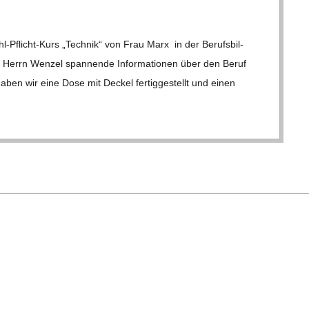
flicht-Kurs „Tech­nik“ von Frau Marx in der Berufs­bil­
 Herrn Wen­zel span­nende Informa­tionen über den Beruf
haben wir eine Dose mit Deckel fer­tig­ge­stellt und einen