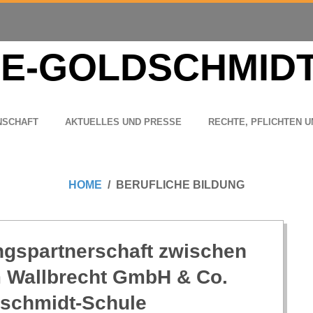
N­SCHAFT
AKTU­EL­LES UND PRESSE
RECHTE, PFLICH­TEN U
HOME
BERUFLICHE BILDUNG
ngs­part­ner­schaft zwi­schen
lm Wall­brecht GmbH & Co.
schmidt-Schule