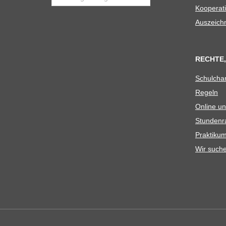
Koope­ra­t
Aus­zeich
RECHTE,
Schul­cha
Regeln
Online un
Stun­den­r
Prak­ti­
Wir such