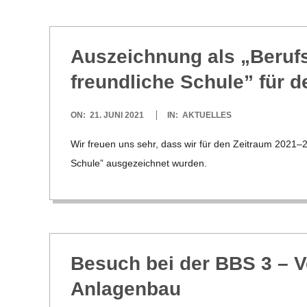
H
M
Aus­zeich­nung als „Berufs
I
freund­li­che Schule” für 
D
2021-
ON:
21. JUNI 2021
IN:
AKTUELLES
06-
T
Wir freuen uns sehr, dass wir für den Zeit­raum 2021–2023
21
Schule” aus­ge­zeich­net wur­den.
-
S
C
Besuch bei der BBS 3 – V
Anlagenbau
H