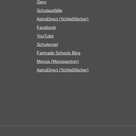
iServ
Schul­aus­fälle
Astra­Di­rect (Schließ­fä­cher)
Face­book
You­Tube
Schul­en­gel
Fair­trade Schools Blog
Mensa (Menü­part­ner)
Astra­Di­rect (Schließ­fä­cher)