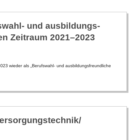
­wahl- und aus­bil­dungs­
den Zeit­raum 2021–2023
 wie­der als „Berufs­­­wahl- und aus­bil­dungs­freund­li­che
ersorgungstechnik/​