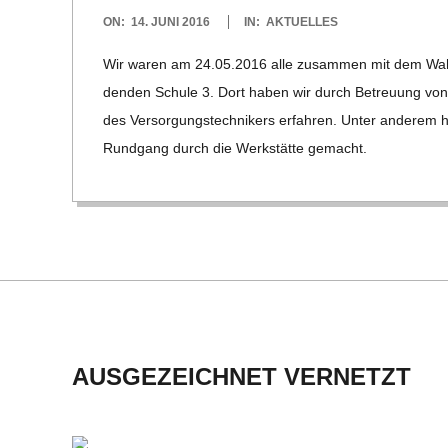
2016-
ON:
14. JUNI 2016
IN:
AKTUELLES
U
06-
Wir waren am 24.05.2016 alle zusam­men mit dem Wahl-P
14
L
den­den Schule 3. Dort haben wir durch Betreu­ung von
des Ver­sor­gungs­tech­ni­kers erfah­ren. Unter ande­rem 
E
Rund­gang durch die Werk­stätte gemacht.
AUSGEZEICHNET VERNETZT