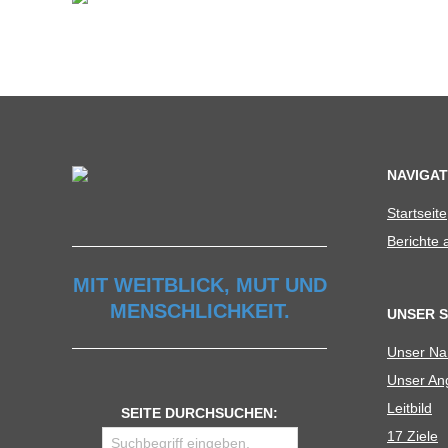
NAVIGAT
Start­seite
Berichte
MIT WEITBLICK, MUT UND
MENSCHLICHKEIT.
UNSER 
Unser N
Unser Ang
Leit­bild
SEITE DURCHSUCHEN:
17 Ziele