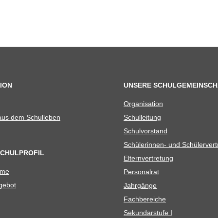
ION
UNSERE SCHULGEMEINSCH
Orga­ni­sa­tion
 aus dem Schulleben
Schul­lei­tung
Schul­vor­stand
Schü­le­rin­nen- und Schülerver
SCHULPROFIL
Eltern­ver­tre­tung
ame
Per­so­nal­rat
e­bot
Jahr­gänge
Fach­be­rei­che
Sekun­dar­stufe I