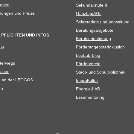
io­nen
Sekun­dar­stufe II
­nun­gen und Preise
Ganztag/​​AGs
Sekre­ta­riate und Verwaltung
Bera­tungs­an­ge­bote
 PFLICHTEN UND INFOS
Berufs­ori­en­tie­rung
rta
Förderangebote/​​Inklusion
Leo­Lab-Blog
ter­wegs
För­der­ver­ein
as­ter
Stadt- und Schulbibliothek
kum an der LEOGOS
Impro­Kul­tur
en
Ener­­gie-LAB
Lese­men­to­ring