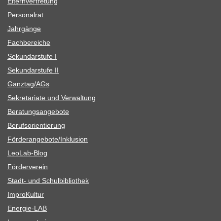
Eltern­ver­tre­tung
Per­so­nal­rat
Jahr­gänge
Fach­be­rei­che
Sekun­dar­stufe I
Sekun­dar­stufe II
Ganztag/​​AGs
Sekre­ta­riate und Verwaltung
Bera­tungs­an­ge­bote
Berufs­ori­en­tie­rung
Förderangebote/​​Inklusion
Leo­Lab-Blog
För­der­ver­ein
Stadt- und Schulbibliothek
Impro­Kul­tur
Ener­­gie-LAB