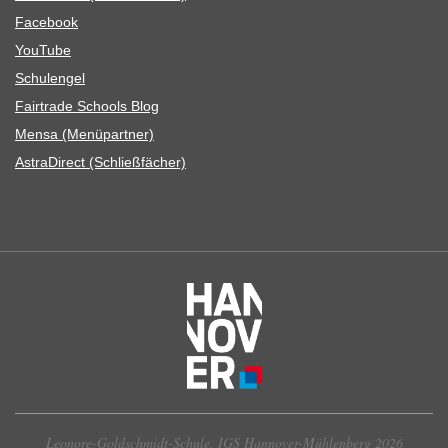
Face­book
You­Tube
Schul­en­gel
Fair­trade Schools Blog
Mensa (Menü­part­ner)
Astra­Di­rect (Schließ­fä­cher)
Leonore-Goldschmidt-Schule, IGS Hannover-Mühlenberg 2026