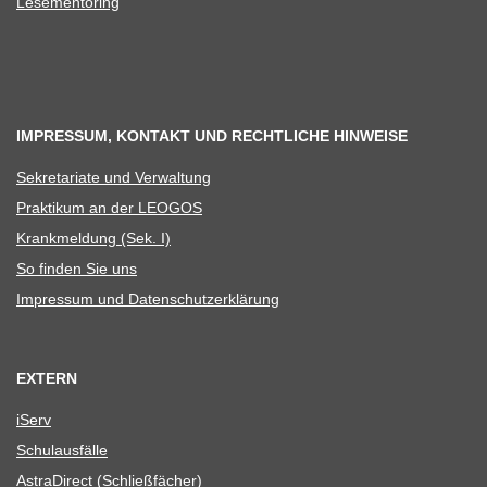
Lese­men­to­ring
IMPRESSUM, KONTAKT UND RECHTLICHE HINWEISE
Sekre­ta­riate und Verwaltung
Prak­ti­kum an der LEOGOS
Krank­mel­dung (Sek. I)
So fin­den Sie uns
Impres­sum und Datenschutzerklärung
EXTERN
iServ
Schul­aus­fälle
Astra­Di­rect (Schließ­fä­cher)