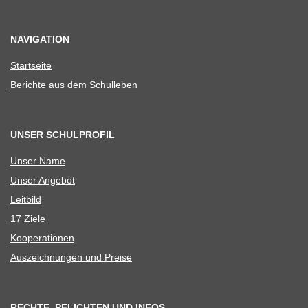
NAVIGATION
Start­seite
Berichte aus dem Schulleben
UNSER SCHULPROFIL
Unser Name
Unser Ange­bot
Leit­bild
17 Ziele
Koope­ra­tio­nen
Aus­zeich­nun­gen und Preise
RECHTE, PFLICHTEN UND INFOS