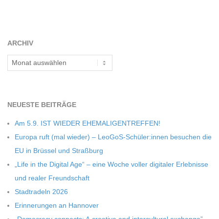
C
H
ARCHIV
Archiv
M
I
NEU­ESTE BEITRÄGE
D
Am 5.9. IST WIEDER EHEMALIGENTREFFEN!
Europa ruft (mal wie­der) – LeoGoS-Schüler:innen besu­chen die
T
EU in Brüs­sel und Straßburg
„Life in the Digi­tal Age“ – eine Woche vol­ler digi­ta­ler Erleb­nisse
-
und rea­ler Freundschaft
Stadt­ra­deln 2026
S
Erin­ne­run­gen an Hannover