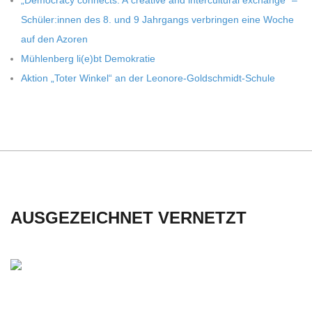
„Demo­cracy con­nects: A crea­tive and inter­cul­tu­ral exch­ange” –
C
Schüler:innen des 8. und 9 Jahr­gangs ver­brin­gen eine Woche
auf den Azoren
H
Müh­len­berg li(e)bt Demokratie
Aktion „Toter Win­kel“ an der Leonore-Goldschmidt-Schule
U
L
E
AUSGEZEICHNET VERNETZT