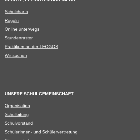
Schul­charta
Regeln
Online unter­wegs
Stun­den­ras­ter
Prak­ti­kum an der LEOGOS
Wir suchen
UNSERE SCHULGEMEINSCHAFT
Orga­ni­sa­tion
Schul­lei­tung
Schul­vor­stand
Schü­le­rin­nen- und Schülervertretung