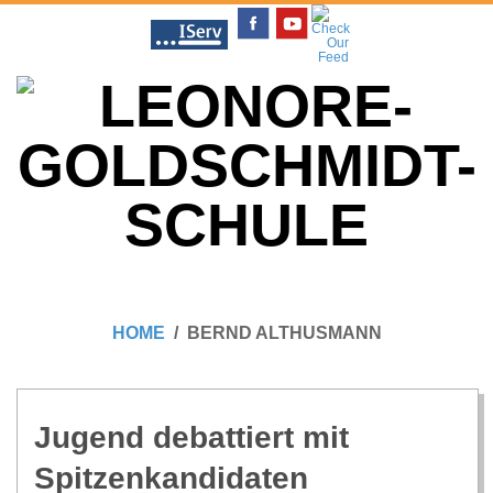
Skip
to
content
L
Primary
E
Navigation
HOME
BERND ALTHUSMANN
Menu
O
N
Jugend debat­tiert mit
Spitzenkandidaten