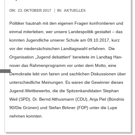
O
2017-
ON:
23. OKTOBER 2017
IN:
AKTUELLES
R
10-
Poli­ti­ker haut­nah mit den eige­nen Fra­gen kon­fron­tie­ren und
23
E
ein­mal mit­er­le­ben, wer unsere Lan­des­po­li­tik gestal­tet – das
konn­ten Jugend­li­che unse­rer Schule am 09.10.2017, kurz
-
vor der nie­der­säch­si­schen Land­tags­wahl erfah­ren. Die
Orga­ni­sa­tion „Jugend debat­tiert“ berei­tete im Land­tag Han­
G
no­ver das Rah­men­pro­gramm vor unter dem Motto, eine
Demo­kra­tie lebt von fai­ren und sach­li­chen Dis­kus­sio­nen über
O
unter­schied­li­che Mei­nun­gen. Es waren die Gewin­ner die­ses
Jugend-Wet­t­­be­­werbs, die die Spit­zen­kan­di­da­ten Ste­phan
L
Weil (SPD), Dr. Bernd Alt­hus­mann (CDU), Anja Piel (Bünd­nis
90/​​Die Grü­nen) und Ste­fan Bir­k­ner (FDP) unter die Lupe
D
neh­men konn­ten.
S