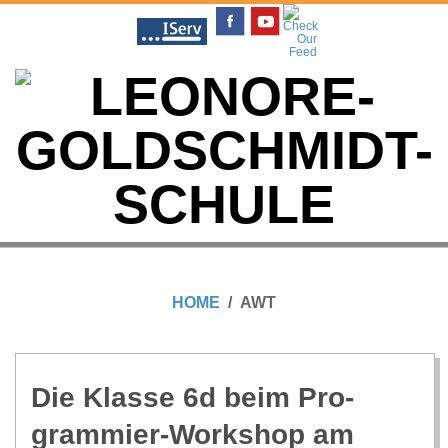
Skip
to
content
L
Primary
E
Navigation
HOME
AWT
Menu
O
N
Die Klasse 6d beim Pro­
gram­mier-Work­shop am