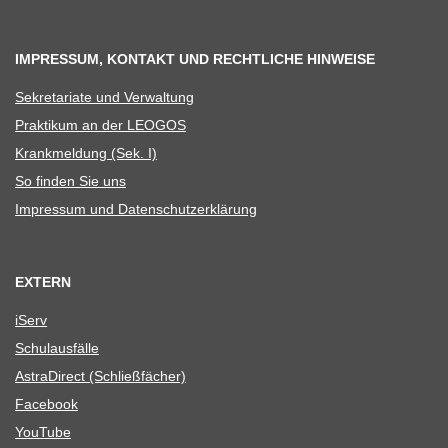
IMPRESSUM, KONTAKT UND RECHTLICHE HINWEISE
Sekre­ta­riate und Verwaltung
Prak­ti­kum an der LEOGOS
Krank­mel­dung (Sek. I)
So fin­den Sie uns
Impres­sum und Datenschutzerklärung
EXTERN
iServ
Schul­aus­fälle
Astra­Di­rect (Schließ­fä­cher)
Face­book
You­Tube