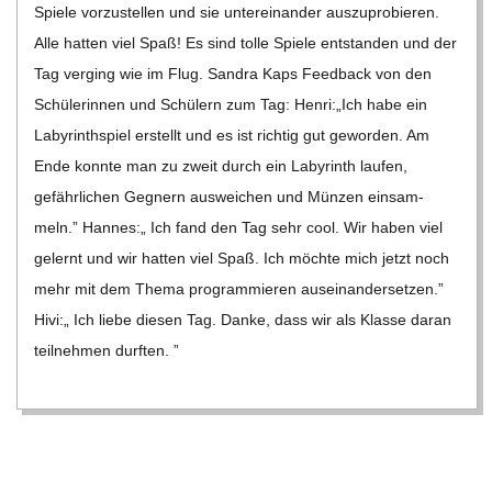
Spiele vor­zu­stel­len und sie unter­ein­an­der aus­zu­pro­bie­ren.
C
Alle hat­ten viel Spaß! Es sind tolle Spiele ent­stan­den und der
Tag ver­ging wie im Flug. San­dra Kaps Feed­back von den
H
Schü­le­rin­nen und Schü­lern zum Tag: Henri:„Ich habe ein
Laby­rinth­spiel erstellt und es ist rich­tig gut gewor­den. Am
M
Ende konnte man zu zweit durch ein Laby­rinth lau­fen,
gefähr­li­chen Geg­nern aus­wei­chen und Mün­zen ein­sam­
I
meln.” Han­nes:„ Ich fand den Tag sehr cool. Wir haben viel
gelernt und wir hat­ten viel Spaß. Ich möchte mich jetzt noch
D
mehr mit dem Thema pro­gram­mie­ren aus­ein­an­der­set­zen.”
Hivi:„ Ich liebe die­sen Tag. Danke, dass wir als Klasse daran
T
teil­neh­men durf­ten. ”
-
S