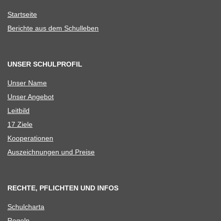
Start­seite
Berichte aus dem Schulleben
UNSER SCHULPROFIL
Unser Name
Unser Ange­bot
Leit­bild
17 Ziele
Koope­ra­tio­nen
Aus­zeich­nun­gen und Preise
RECHTE, PFLICHTEN UND INFOS
Schul­charta
Regeln