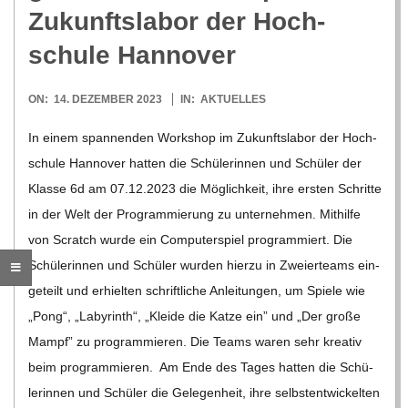
O
Zukunfts­la­bor der Hoch­
R
schule Hannover
E
2023-
ON:
14. DEZEMBER 2023
IN:
AKTUELLES
12-
In einem span­nen­den Work­shop im Zukunfts­la­bor der Hoch­
-
14
schule Han­no­ver hat­ten die Schü­le­rin­nen und Schü­ler der
G
Klasse 6d am 07.12.2023 die Mög­lich­keit, ihre ers­ten Schritte
in der Welt der Pro­gram­mie­rung zu unter­neh­men. Mit­hilfe
O
von Scratch wurde ein Com­pu­ter­spiel pro­gram­miert. Die
Schü­le­rin­nen und Schü­ler wur­den hierzu in Zwei­er­teams ein­
L
ge­teilt und erhiel­ten schrift­li­che Anlei­tun­gen, um Spiele wie
„Pong“, „Laby­rinth“, „Kleide die Katze ein” und „Der große
D
Mampf” zu pro­gram­mie­ren. Die Teams waren sehr krea­tiv
beim pro­gram­mie­ren. Am Ende des Tages hat­ten die Schü­
S
le­rin­nen und Schü­ler die Gele­gen­heit, ihre selbst­ent­wi­ckel­ten