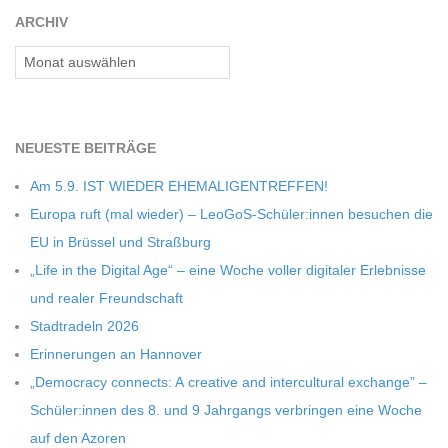
C
ARCHIV
Archiv
H
U
NEU­ESTE BEITRÄGE
L
Am 5.9. IST WIEDER EHEMALIGENTREFFEN!
Europa ruft (mal wie­der) – LeoGoS-Schüler:innen besu­chen die
E
EU in Brüs­sel und Straßburg
„Life in the Digi­tal Age“ – eine Woche vol­ler digi­ta­ler Erleb­nisse
und rea­ler Freundschaft
Stadt­ra­deln 2026
Erin­ne­run­gen an Hannover
„Demo­cracy con­nects: A crea­tive and inter­cul­tu­ral exch­ange” –
Schüler:innen des 8. und 9 Jahr­gangs ver­brin­gen eine Woche
auf den Azoren