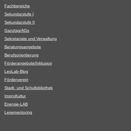
Fach­be­rei­che
Sekun­dar­stufe I
Sekun­dar­stufe II
Ganztag/​​AGs
Sekre­ta­riate und Verwaltung
Bera­tungs­an­ge­bote
Berufs­ori­en­tie­rung
Förderangebote/​​Inklusion
Leo­Lab-Blog
För­der­ver­ein
Stadt- und Schulbibliothek
Impro­Kul­tur
Ener­­gie-LAB
Lese­men­to­ring