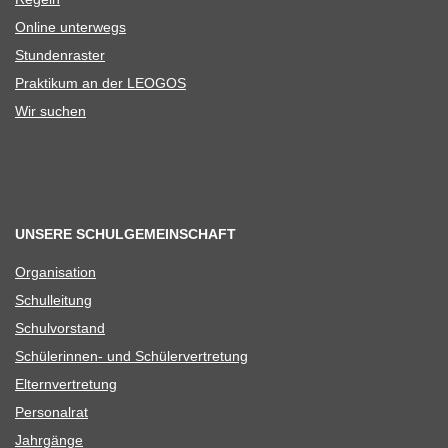
Online unter­wegs
Stun­den­ras­ter
Prak­ti­kum an der LEOGOS
Wir suchen
UNSERE SCHULGEMEINSCHAFT
Orga­ni­sa­tion
Schul­lei­tung
Schul­vor­stand
Schü­le­rin­nen- und Schülervertretung
Eltern­ver­tre­tung
Per­so­nal­rat
Jahr­gänge