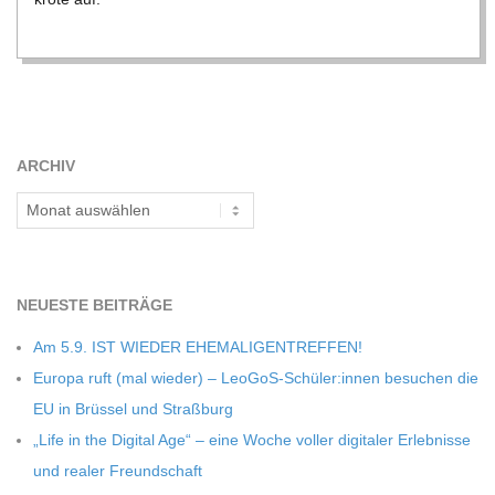
C
H
M
ARCHIV
I
Archiv
D
NEU­ESTE BEITRÄGE
T
Am 5.9. IST WIEDER EHEMALIGENTREFFEN!
-
Europa ruft (mal wie­der) – LeoGoS-Schüler:innen besu­chen die
EU in Brüs­sel und Straßburg
S
„Life in the Digi­tal Age“ – eine Woche vol­ler digi­ta­ler Erleb­nisse
und rea­ler Freundschaft