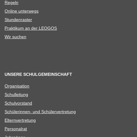
Regeln
Online unter­wegs
Stun­den­ras­ter
Prak­ti­kum an der LEOGOS
Wir suchen
UNSERE SCHULGEMEINSCHAFT
Orga­ni­sa­tion
Schul­lei­tung
Schul­vor­stand
Schü­le­rin­nen- und Schülervertretung
Eltern­ver­tre­tung
Per­so­nal­rat