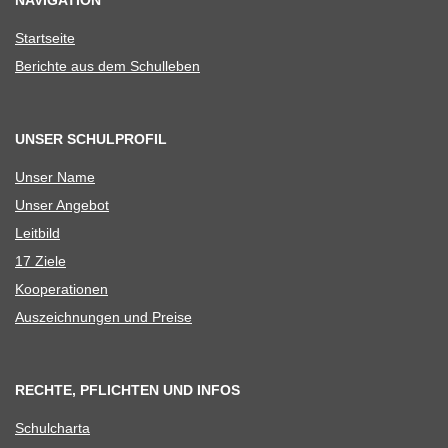
NAVIGATION
Start­seite
Berichte aus dem Schulleben
UNSER SCHULPROFIL
Unser Name
Unser Ange­bot
Leit­bild
17 Ziele
Koope­ra­tio­nen
Aus­zeich­nun­gen und Preise
RECHTE, PFLICHTEN UND INFOS
Schul­charta