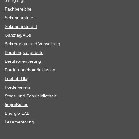
Jahr­gänge
Fach­be­rei­che
Sekun­dar­stufe I
Sekun­dar­stufe II
Ganztag/​​AGs
Sekre­ta­riate und Verwaltung
Bera­tungs­an­ge­bote
Berufs­ori­en­tie­rung
Förderangebote/​​Inklusion
Leo­Lab-Blog
För­der­ver­ein
Stadt- und Schulbibliothek
Impro­Kul­tur
Ener­­gie-LAB
Lese­men­to­ring