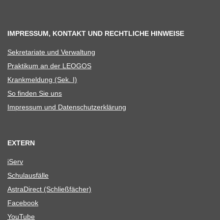
IMPRESSUM, KONTAKT UND RECHTLICHE HINWEISE
Sekre­ta­riate und Verwaltung
Prak­ti­kum an der LEOGOS
Krank­mel­dung (Sek. I)
So fin­den Sie uns
Impres­sum und Datenschutzerklärung
EXTERN
iServ
Schul­aus­fälle
Astra­Di­rect (Schließ­fä­cher)
Face­book
You­Tube