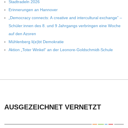
C
Stadt­ra­deln 2026
Erin­ne­run­gen an Hannover
H
„Demo­cracy con­nects: A crea­tive and inter­cul­tu­ral exch­ange” –
Schüler:innen des 8. und 9 Jahr­gangs ver­brin­gen eine Woche
U
auf den Azoren
Müh­len­berg li(e)bt Demokratie
L
Aktion „Toter Win­kel“ an der Leonore-Goldschmidt-Schule
E
AUSGEZEICHNET VERNETZT