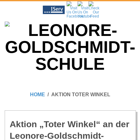
Skip
to
content
L
Primary
E
Navigation
HOME
AKTION TOTER WINKEL
Menu
O
N
Aktion „Toter Win­kel“ an der
Leonore-Goldschmidt-