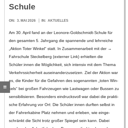
O
Schule
R
2026-
ON:
3. MAI 2026
IN:
AKTUELLES
05-
E
Am 30. April fand an der Leo­­nore-Gol­d­­schmidt-Schule für
03
den gesam­ten 5. Jahr­gang die span­nende und lehr­rei­che
-
„Aktion Toter Win­kel“ statt. In Zusam­men­ar­beit mit der →
Fahr­schule Ste­ckel­berg (exter­ner Link) erhiel­ten die
G
Schüler:innen die Mög­lich­keit, sich inten­siv mit dem Thema
Ver­kehrs­si­cher­heit aus­ein­an­der­zu­set­zen. Ziel der Aktion war
O
es, die Kin­der für die Gefah­ren des soge­nann­ten „toten Win­
kels“ bei gro­ßen Fahr­zeu­gen wie Last­wa­gen oder Bus­sen zu
L
sen­si­bi­li­sie­ren. Beson­ders ein­drucks­voll war dabei die prak­ti­
sche Erfah­rung vor Ort: Die Schüler:innen durf­ten selbst in
D
der Fah­rer­ka­bine Platz neh­men und erle­ben, wie ein­ge­
schränkt die Sicht trotz gro­ßer Spie­gel sein kann. Dabei
S