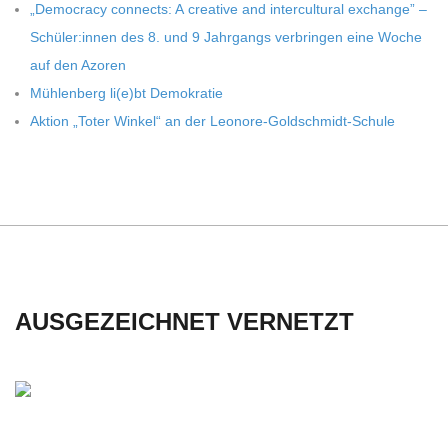
„Demo­cracy con­nects: A crea­tive and inter­cul­tu­ral exch­ange” –
Schüler:innen des 8. und 9 Jahr­gangs ver­brin­gen eine Woche
auf den Azoren
Müh­len­berg li(e)bt Demokratie
Aktion „Toter Win­kel“ an der Leonore-Goldschmidt-Schule
AUSGEZEICHNET VERNETZT