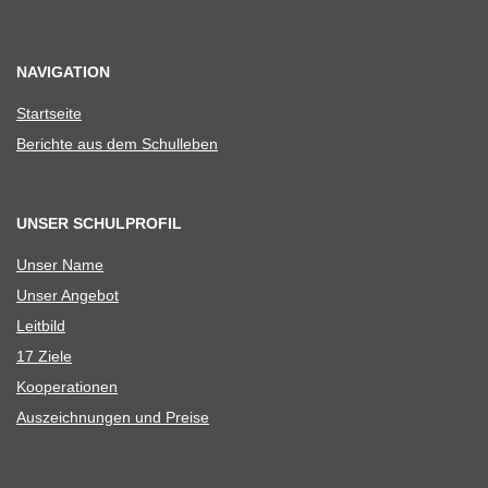
NAVIGATION
Start­seite
Berichte aus dem Schulleben
UNSER SCHULPROFIL
Unser Name
Unser Ange­bot
Leit­bild
17 Ziele
Koope­ra­tio­nen
Aus­zeich­nun­gen und Preise