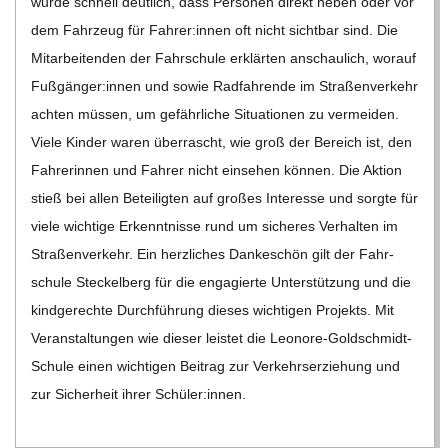
wurde schnell deut­lich, dass Per­so­nen direkt neben oder vor
C
dem Fahr­zeug für Fahrer:innen oft nicht sicht­bar sind. Die
Mit­ar­bei­ten­den der Fahr­schule erklär­ten anschau­lich, wor­auf
H
Fußgänger:innen und sowie Rad­fah­rende im Stra­ßen­ver­kehr
ach­ten müs­sen, um gefähr­li­che Situa­tio­nen zu ver­mei­den.
M
Viele Kin­der waren über­rascht, wie groß der Bereich ist, den
Fah­re­rin­nen und Fah­rer nicht ein­se­hen kön­nen. Die Aktion
I
stieß bei allen Betei­lig­ten auf gro­ßes Inter­esse und sorgte für
viele wich­tige Erkennt­nisse rund um siche­res Ver­hal­ten im
D
Stra­ßen­ver­kehr. Ein herz­li­ches Dan­ke­schön gilt der Fahr­
schule Ste­ckel­berg für die enga­gierte Unter­stüt­zung und die
T
kind­ge­rechte Durch­füh­rung die­ses wich­ti­gen Pro­jekts. Mit
Ver­an­stal­tun­gen wie die­ser leis­tet die Leo­­nore-Gol­d­­schmidt-
-
Schule einen wich­ti­gen Bei­trag zur Ver­kehrs­er­zie­hung und
zur Sicher­heit ihrer Schüler:innen.
S