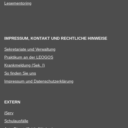
Lese­men­to­ring
IMPRESSUM, KONTAKT UND RECHTLICHE HINWEISE
Sekre­ta­riate und Verwaltung
Prak­ti­kum an der LEOGOS
Krank­mel­dung (Sek. I)
So fin­den Sie uns
Impres­sum und Datenschutzerklärung
EXTERN
iServ
Schul­aus­fälle