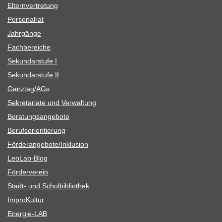
Eltern­ver­tre­tung
Per­so­nal­rat
Jahr­gänge
Fach­be­rei­che
Sekun­dar­stufe I
Sekun­dar­stufe II
Ganztag/​​AGs
Sekre­ta­riate und Verwaltung
Bera­tungs­an­ge­bote
Berufs­ori­en­tie­rung
Förderangebote/​​Inklusion
Leo­Lab-Blog
För­der­ver­ein
Stadt- und Schulbibliothek
Impro­Kul­tur
Ener­­gie-LAB