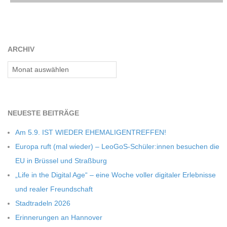
C
H
ARCHIV
U
Archiv
L
NEU­ESTE BEITRÄGE
E
Am 5.9. IST WIEDER EHEMALIGENTREFFEN!
Europa ruft (mal wie­der) – LeoGoS-Schüler:innen besu­chen die
EU in Brüs­sel und Straßburg
„Life in the Digi­tal Age“ – eine Woche vol­ler digi­ta­ler Erleb­nisse
und rea­ler Freundschaft
Stadt­ra­deln 2026
Erin­ne­run­gen an Hannover