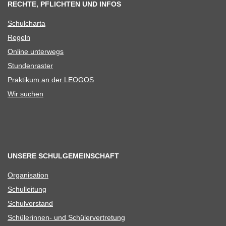
RECHTE, PFLICHTEN UND INFOS
Schul­charta
Regeln
Online unter­wegs
Stun­den­ras­ter
Prak­ti­kum an der LEOGOS
Wir suchen
UNSERE SCHULGEMEINSCHAFT
Orga­ni­sa­tion
Schul­lei­tung
Schul­vor­stand
Schü­le­rin­nen- und Schülervertretung