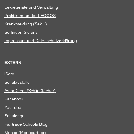
Sekre­ta­riate und Verwaltung
Prak­ti­kum an der LEOGOS
Krank­mel­dung (Sek. I)
So fin­den Sie uns
Impres­sum und Datenschutzerklärung
EXTERN
iServ
Schul­aus­fälle
Astra­Di­rect (Schließ­fä­cher)
Face­book
You­Tube
Schul­en­gel
Fair­trade Schools Blog
Mensa (Menü­part­ner)