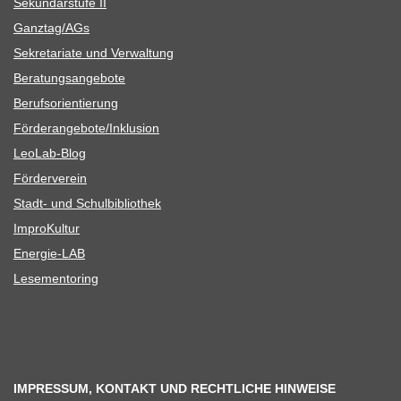
Sekun­dar­stufe II
Ganztag/​​AGs
Sekre­ta­riate und Verwaltung
Bera­tungs­an­ge­bote
Berufs­ori­en­tie­rung
Förderangebote/​​Inklusion
Leo­Lab-Blog
För­der­ver­ein
Stadt- und Schulbibliothek
Impro­Kul­tur
Ener­­gie-LAB
Lese­men­to­ring
IMPRESSUM, KONTAKT UND RECHTLICHE HINWEISE