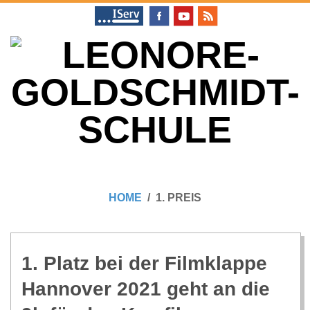
Skip
to
content
L
Primary
E
Navigation
HOME
1. PREIS
Menu
O
N
1. Platz bei der Film­klappe
Han­no­ver 2021 geht an die
O