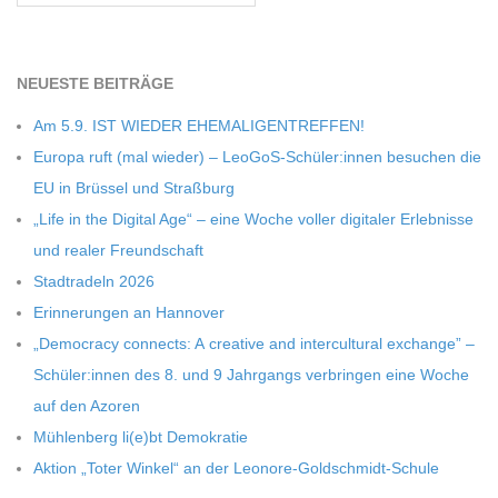
C
H
NEU­ESTE BEITRÄGE
Am 5.9. IST WIEDER EHEMALIGENTREFFEN!
M
Europa ruft (mal wie­der) – LeoGoS-Schüler:innen besu­chen die
EU in Brüs­sel und Straßburg
I
„Life in the Digi­tal Age“ – eine Woche vol­ler digi­ta­ler Erleb­nisse
und rea­ler Freundschaft
D
Stadt­ra­deln 2026
Erin­ne­run­gen an Hannover
T
„Demo­cracy con­nects: A crea­tive and inter­cul­tu­ral exch­ange” –
-
Schüler:innen des 8. und 9 Jahr­gangs ver­brin­gen eine Woche
auf den Azoren
S
Müh­len­berg li(e)bt Demokratie
Aktion „Toter Win­kel“ an der Leonore-Goldschmidt-Schule