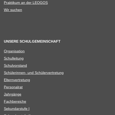
Prak­ti­kum an der LEOGOS
Wir suchen
UNSERE SCHULGEMEINSCHAFT
Orga­ni­sa­tion
Schul­lei­tung
Schul­vor­stand
Schü­le­rin­nen- und Schülervertretung
Eltern­ver­tre­tung
Per­so­nal­rat
Jahr­gänge
Fach­be­rei­che
Sekun­dar­stufe I