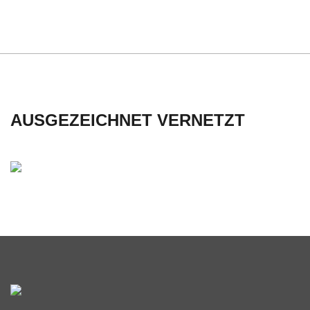
C
H
U
L
AUSGEZEICHNET VERNETZT
E