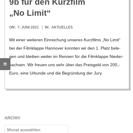
9b für den Kurz­film
R
„No Limit“
E
2021-
ON:
7. JUNI 2021
IN:
AKTUELLES
06-
Mit einer wei­te­ren Ein­rei­chung unse­res Kurz­films „No Limit“
-
07
bei der Film­klappe Han­no­ver konn­ten wir den 1. Platz bele­
G
gen und blei­ben wei­ter im Ren­nen für die Film­klappe Nie­der­
sach­sen. Wir freuen uns sehr über das Preis­geld von 200,-
O
Euro, eine Urkunde und die Begrün­dung der Jury.
L
D
ARCHIV
S
Archiv