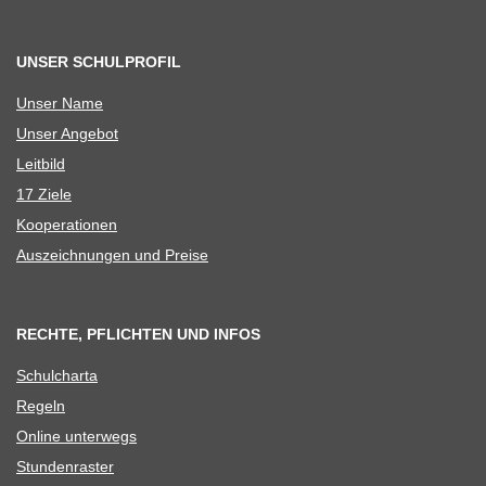
UNSER SCHULPROFIL
Unser Name
Unser Ange­bot
Leit­bild
17 Ziele
Koope­ra­tio­nen
Aus­zeich­nun­gen und Preise
RECHTE, PFLICHTEN UND INFOS
Schul­charta
Regeln
Online unter­wegs
Stun­den­ras­ter