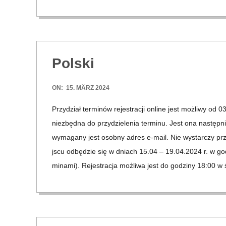
Pol­ski
2024-
ON:
15. MÄRZ 2024
03-
Przyd­ział ter­minów rejes­tracji online jest moż­liwy od
15
niez­będna do przyd­zie­lenia ter­minu. Jest ona nas­tęp­ni
wyma­gany jest osobny adres e‑mail. Nie wyst­ar­czy przy­
jscu odbęd­zie się w dniach 15.04 – 19.04.2024 r. w god­
mi­nami). Rejes­tracja moż­liwa jest do god­ziny 18:00 w ś