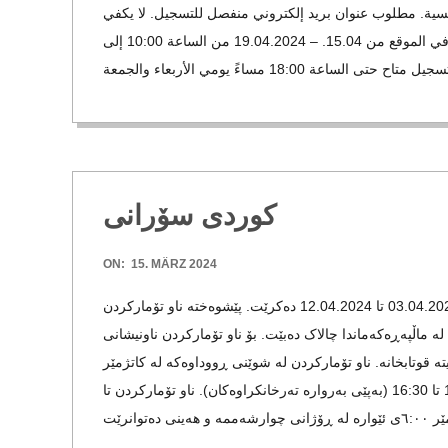
E
يسية. مطلوب عنوان بريد إلكتروني منفصل للتسجيل. لا يكفي
-
الحضور إلى المدرسة خلال أسبوع التسجيل. سيتم التسجيل في الموقع من 15.04. – 19.04.2024 من الساعة 10:00 إلى
G
O
L
کوردی سۆرانی
D
2024-
ON:
15. MÄRZ 2024
03-
تەرخانکردنی بەروارەکانی ناو تۆمارکردن بە شێوەی ئۆنلاین لە 03.04.2024 تا 12.04.2024 دەکرێت. پێشوەختە ناو تۆمارکردن
S
15
ە ماڵپەڕەکەماندا چالاک دەبێت. بۆ ناو تۆمارکردن ناونیشانی
یتە قوتابخانە. ناو تۆمارکردن لە شوێنی ڕووداوەکە لە کاتژمێر
C
١٥.٠٤ەوە ئەنجام دەدرێت. – 19.04.2024 لە کاتژمێر 10:00 تا 16:30 (بەپێی بەروارە تەرخانکراوەکان). ناو تۆمارکردن تا
H