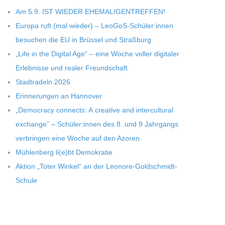
Am 5.9. IST WIEDER EHEMALIGENTREFFEN!
Europa ruft (mal wie­der) – LeoGoS-Schüler:innen
besu­chen die EU in Brüs­sel und Straßburg
„Life in the Digi­tal Age“ – eine Woche vol­ler digi­ta­ler
Erleb­nisse und rea­ler Freundschaft
Stadt­ra­deln 2026
Erin­ne­run­gen an Hannover
„Demo­cracy con­nects: A crea­tive and inter­cul­tu­ral
exch­ange” – Schüler:innen des 8. und 9 Jahr­gangs
ver­brin­gen eine Woche auf den Azoren
Müh­len­berg li(e)bt Demokratie
Aktion „Toter Win­kel“ an der Leonore-Goldschmidt-
Schule