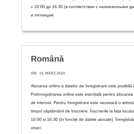
с 10:00 до 16:30 (в соответствии с назначенными д
и пятницам.
Română
2024-
ON:
15. MÄRZ 2024
03-
Alo­carea online a datelor de înre­gis­trare este posi­
15
Preîn­re­gis­trarea online este esenți­ală pen­tru alo­carea
de inter­net. Pen­tru înre­gis­trare este nece­s­ară o adre
tim­pul săp­tămâ­nii de înscriere. Înscrier­ile la fața loc
10:00 și 16:30 (în fun­cție de datele alo­cate). Înre­gis­tr
vineri.