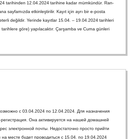
4.2024 tari­hin­den 12.04.2024 tari­hine kadar müm­kündür. Ran­
 say­famızda etkin­leş­ti­ri­lir. Kayıt için ayrı bir e‑posta
erli değil­dir. Yerinde kayıt­lar 15.04. – 19.04.2024 tarih­leri
n tarih­lere göre) yapıla­cak­tır. Çarşamba ve Cuma gün­leri
озможно с 03.04.2024 по 12.04.2024. Для назначения
регистрация. Она активируется на нашей домашней
рес электронной почты. Недостаточно просто прийти
 на месте будет проводиться с 15.04. по 19.04.2024