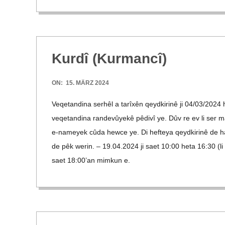
M
I
Kurdî (Kur­mancî)
D
2024-
ON:
15. MÄRZ 2024
T
03-
Veqe­tan­dina ser­hêl a tarîxên qeyd­ki­rinê ji 04/​​03/​​2024
15
veqe­tan­dina ran­de­vûy­ekê pêdivî ye. Dûv re ev li ser ma
-
e‑nameyek cûda hewce ye. Di hef­teya qeyd­ki­rinê de hat
de pêk werin. – 19.04.2024 ji saet 10:00 heta 16:30 (li g
S
saet 18:00’an mim­kun e.
C
H