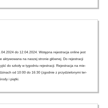
 03.04.2024 do 12.04.2024. Wstępna rejes­tracja online jest
e akty­wo­wana na nas­zej stro­nie głów­nej. Do rejes­tracji
jść do szkoły w tygod­niu rejes­tracji. Rejes­tracja na mie­
zin­ach od 10:00 do 16:30 (zgod­nie z przyd­zie­l­onymi ter­
rody i piątki.