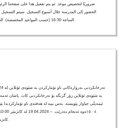
ضروريًا لتخصيص موعد. ثم يتم تفعيل هذا على صفحتنا الرئ
الساعة 16:30 (حسب المواعيد المخصصة). التسجيل متاح حتى الساعة 18:00 مساءً يومي الأربعاء والجمعة.
بە شێوەی ئۆنلاین زۆر گرنگە بۆ تەرخانکردنی کات. پاشان ئەمە ل
ئیمەیڵی جیاواز پێویستە. بەس نییە لە هەفتەی ناو تۆمارکردندا بێ
کاتژمێر ٦:٠٠ی ئێوارە لە ڕۆژانی چوارشەممە و هەینی دەتوانرێت.