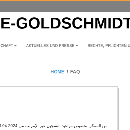
­SCHAFT
AKTU­EL­LES UND PRESSE
RECHTE, PFLICH­TEN 
HOME
FAQ