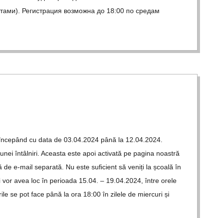
атами). Регистрация возможна до 18:00 по средам
bilă începând cu data de 03.04.2024 până la 12.04.2024.
 unei întâl­niri. Ace­asta este apoi acti­vată pe pagina noas­tră
să de e‑mail sepa­rată. Nu este suﬁci­ent să veniți la șco­ală în
u­lui vor avea loc în peri­oada 15.04. – 19.04.2024, între orele
ările se pot face până la ora 18:00 în zilele de mier­curi și