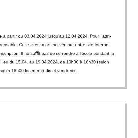
­ble à par­tir du 03.04.2024 jus­qu’au 12.04.2024. Pour l’at­tri­
­pensable. Celle-ci est alors acti­vée sur notre site Inter­net.
­scrip­tion. Il ne suﬃt pas de se rendre à l’é­cole pen­dant la
ront lieu du 15.04. au 19.04.2024, de 10h00 à 16h30 (selon
jus­qu’à 18h00 les mer­cre­dis et vendre­dis.