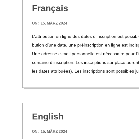
Fran­çais
2024-
ON:
15. MÄRZ 2024
03-
L’at­tri­bu­tion en ligne des dates d’in­scrip­tion est pos­si
15
bu­tion d’une date, une pré­in­scrip­tion en ligne est indis
Une adresse e‑mail per­son­nelle est néces­saire pour l’in
semaine d’in­scrip­tion. Les inscrip­ti­ons sur place au
les dates attri­buées). Les inscrip­ti­ons sont pos­si­bles 
Eng­lish
2024-
ON:
15. MÄRZ 2024