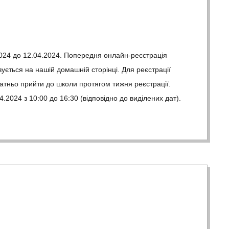
2024 до 12.04.2024. Попередня онлайн-реєстрація
вується на нашій домашній сторінці. Для реєстрації
атньо прийти до школи протягом тижня реєстрації.
4.2024 з 10:00 до 16:30 (відповідно до виділених дат).