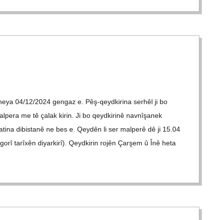
 heya 04/​​12/​​2024 gen­gaz e. Pêş-qey­d­ki­rina ser­hêl ji bo
l­pera me tê çalak kirin. Ji bo qeyd­ki­rinê nav­nîşa­nek
ina dibi­stanê ne bes e. Qey­dên li ser mal­perê dê ji 15.04
orî tarîxên diyar­kirî). Qeyd­ki­rin rojên Çarşem û Înê heta