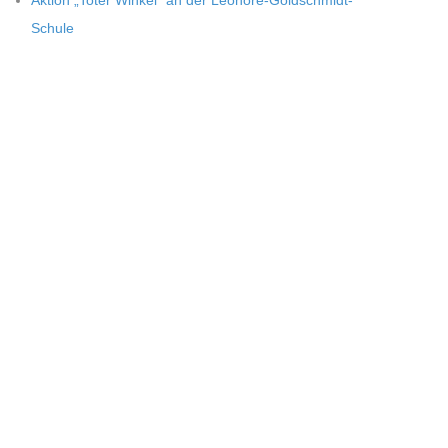
Aktion „Toter Win­kel“ an der Leonore-Goldschmidt-
Schule