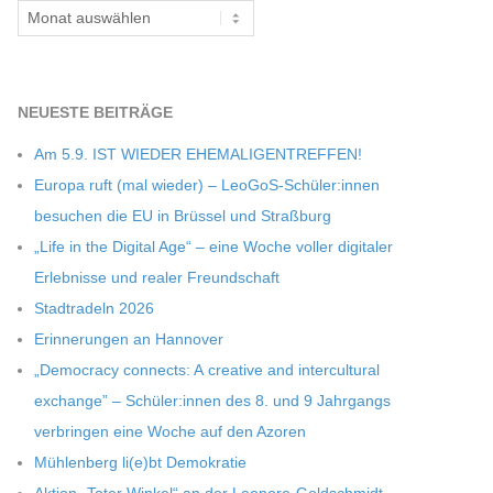
Archiv
NEU­ESTE BEITRÄGE
Am 5.9. IST WIEDER EHEMALIGENTREFFEN!
Europa ruft (mal wie­der) – LeoGoS-Schüler:innen
besu­chen die EU in Brüs­sel und Straßburg
„Life in the Digi­tal Age“ – eine Woche vol­ler digi­ta­ler
Erleb­nisse und rea­ler Freundschaft
Stadt­ra­deln 2026
Erin­ne­run­gen an Hannover
„Demo­cracy con­nects: A crea­tive and inter­cul­tu­ral
exch­ange” – Schüler:innen des 8. und 9 Jahr­gangs
ver­brin­gen eine Woche auf den Azoren
Müh­len­berg li(e)bt Demokratie