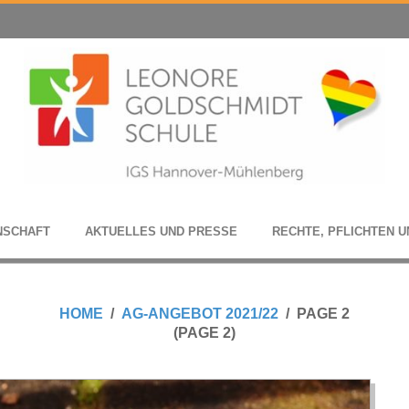
N­SCHAFT
AKTU­EL­LES UND PRESSE
RECHTE, PFLICH­TEN U
HOME
AG-ANGEBOT 2021/22
PAGE 2
(PAGE 2)