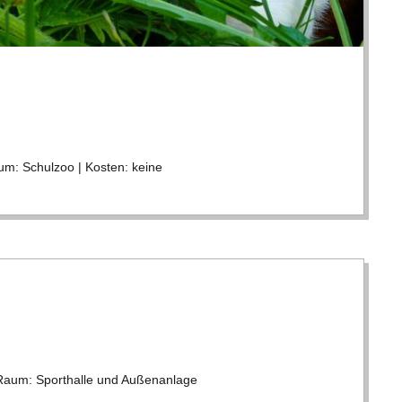
m: Schul­zoo | Kos­ten: keine
 Raum: Sport­halle und Außen­an­lage