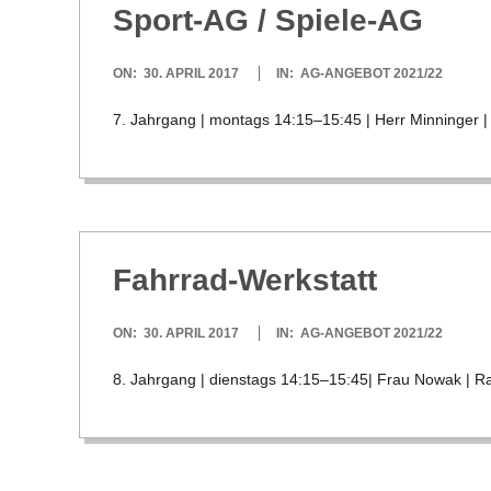
Sport-AG /​ Spiele-AG
2017-
ON:
30. APRIL 2017
IN:
AG-ANGEBOT 2021/22
04-
7. Jahr­gang | mon­tags 14:15–15:45 | Herr Min­nin­ger |
30
Fahr­rad-Werk­statt
2017-
ON:
30. APRIL 2017
IN:
AG-ANGEBOT 2021/22
04-
8. Jahr­gang | diens­tags 14:15–15:45| Frau Nowak | R
30