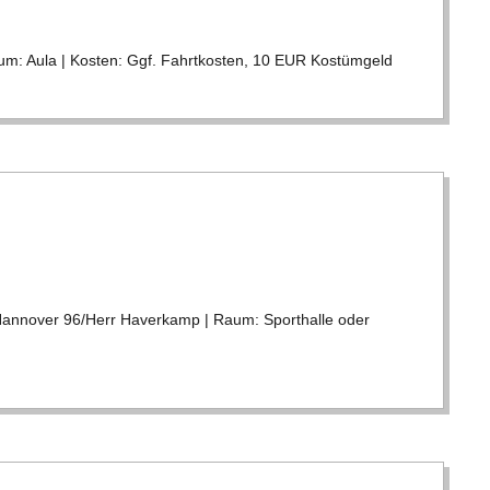
m: Aula | Kos­ten: Ggf. Fahrt­kos­ten, 10 EUR Kos­tüm­geld
an­no­ver 96/​​Herr Haver­kamp | Raum: Sport­halle oder