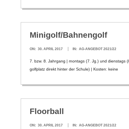
Minigolf/​Bahnengolf
2017-
ON:
30. APRIL 2017
IN:
AG-ANGEBOT 2021/22
04-
7. bzw. 8. Jahr­gang | mon­tags (7. Jg.) und diens­tags 
30
golf­platz direkt hin­ter der Schule) | Kos­ten: keine
Flo­or­ball
2017-
ON:
30. APRIL 2017
IN:
AG-ANGEBOT 2021/22