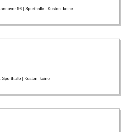
­no­ver 96 | Sport­halle | Kos­ten: keine
Sport­halle | Kos­ten: keine