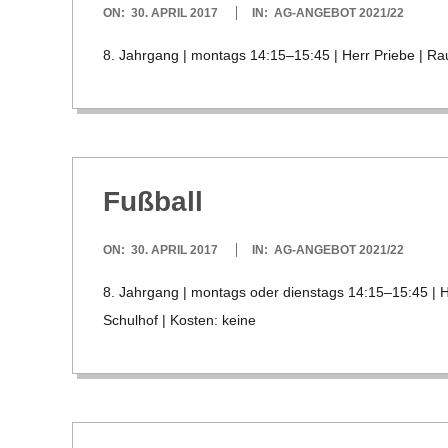
2017-
ON:
30. APRIL 2017
IN:
AG-ANGEBOT 2021/22
04-
8. Jahr­gang | mon­tags 14:15–15:45 | Herr Priebe | Rau
30
Fuß­ball
2017-
ON:
30. APRIL 2017
IN:
AG-ANGEBOT 2021/22
04-
8. Jahr­gang | mon­tags oder diens­tags 14:15–15:45 | H
30
Schul­hof | Kos­ten: keine