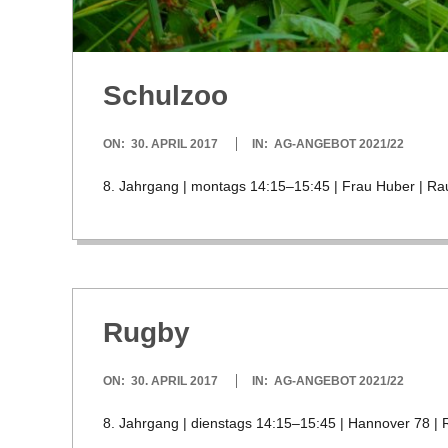
C
H
Schul­zoo
U
2017-
ON:
30. APRIL 2017
IN:
AG-ANGEBOT 2021/22
L
04-
8. Jahr­gang | mon­tags 14:15–15:45 | Frau Huber | Rau
30
E
Rugby
2017-
ON:
30. APRIL 2017
IN:
AG-ANGEBOT 2021/22
04-
8. Jahr­gang | diens­tags 14:15–15:45 | Han­no­ver 78 |
30