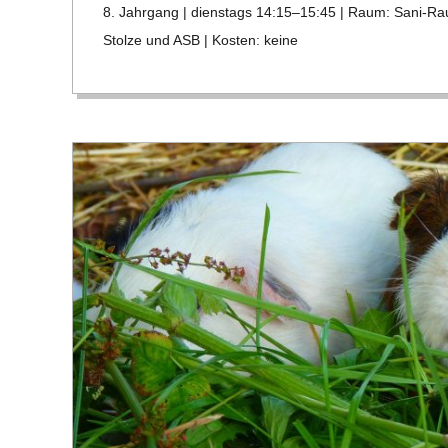
8. Jahr­gang | diens­tags 14:15–15:45 | Raum: Sani-Rau
C
30
Stolze und ASB | Kos­ten: keine
H
M
I
D
T
-
S