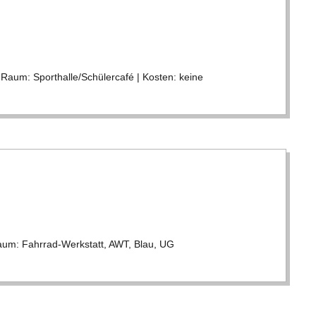
 Raum: Sporthalle/​​Schülercafé | Kos­ten: keine
aum: Fahr­rad-Wer­k­statt, AWT, Blau, UG