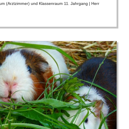
m (Arzt­zim­mer) und Klas­sen­raum 11. Jahr­gang | Herr