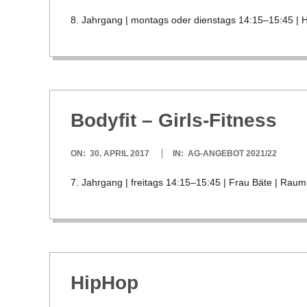
04-
8. Jahr­gang | mon­tags oder diens­tags 14:15–15:45 | Han
30
Body­fit – Girls-Fitness
2017-
ON:
30. APRIL 2017
IN:
AG-ANGEBOT 2021/22
04-
7. Jahr­gang | frei­tags 14:15–15:45 | Frau Bäte | Raum: 
30
Hip­Hop