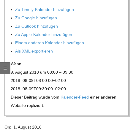
O
Zu Timely-Kalen­der hinzufügen
R
Zu Google hinzufügen
Zu Out­look hinzufügen
E
Zu Apple-Kalen­der hinzufügen
Einem ande­ren Kalen­der hinzufügen
-
Als XML exportieren
G
Wann:
9. August 2018 um 08:00 – 09:30
O
2018–08-09T08:00:00+02:00
2018–08-09T09:30:00+02:00
L
Die­ser Bei­trag wurde vom
Kalen­der-Feed
einer ande­ren
Web­site repliziert.
D
2018-
S
On:
1. August 2018
08-