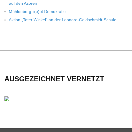
auf den Azoren
C
Müh­len­berg li(e)bt Demokratie
H
Aktion „Toter Win­kel“ an der Leonore-Goldschmidt-Schule
U
L
E
AUSGEZEICHNET VERNETZT