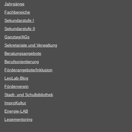
Jahr­gänge
Fach­be­rei­che
Sekun­dar­stufe I
Sekun­dar­stufe II
Ganztag/​​AGs
Sekre­ta­riate und Verwaltung
Bera­tungs­an­ge­bote
Berufs­ori­en­tie­rung
Förderangebote/​​Inklusion
Leo­Lab-Blog
För­der­ver­ein
Stadt- und Schulbibliothek
Impro­Kul­tur
Ener­­gie-LAB
Lese­men­to­ring