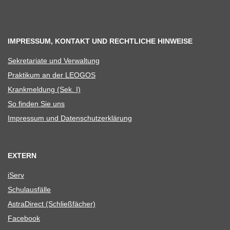
IMPRESSUM, KONTAKT UND RECHTLICHE HINWEISE
Sekre­ta­riate und Verwaltung
Prak­ti­kum an der LEOGOS
Krank­mel­dung (Sek. I)
So fin­den Sie uns
Impres­sum und Datenschutzerklärung
EXTERN
iServ
Schul­aus­fälle
Astra­Di­rect (Schließ­fä­cher)
Face­book