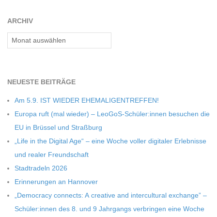
01
C
ARCHIV
Archiv
H
M
NEU­ESTE BEITRÄGE
I
Am 5.9. IST WIEDER EHEMALIGENTREFFEN!
Europa ruft (mal wie­der) – LeoGoS-Schüler:innen besu­chen die
D
EU in Brüs­sel und Straßburg
„Life in the Digi­tal Age“ – eine Woche vol­ler digi­ta­ler Erleb­nisse
T
und rea­ler Freundschaft
Stadt­ra­deln 2026
-
Erin­ne­run­gen an Hannover
„Demo­cracy con­nects: A crea­tive and inter­cul­tu­ral exch­ange” –
S
Schüler:innen des 8. und 9 Jahr­gangs ver­brin­gen eine Woche