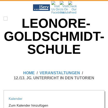
Skip
to
content
L
Primary
E
Navigation
HOME
VERANSTALTUNGEN
Menu
12./13. JG. UNTERRICHT IN DEN TUTORIEN
O
N
Kalen­der
Zum Kalen­der hinzufügen