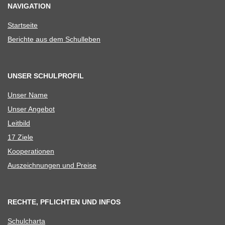
NAVIGATION
Start­seite
Berichte aus dem Schulleben
UNSER SCHULPROFIL
Unser Name
Unser Ange­bot
Leit­bild
17 Ziele
Koope­ra­tio­nen
Aus­zeich­nun­gen und Preise
RECHTE, PFLICHTEN UND INFOS
Schul­charta