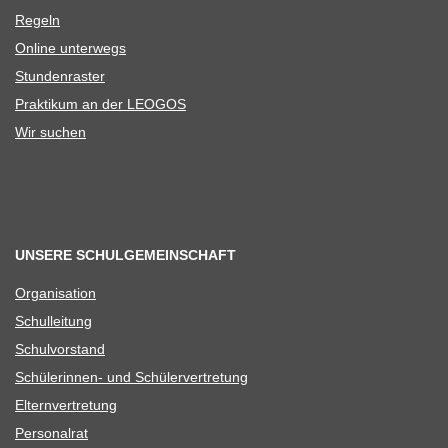
Regeln
Online unter­wegs
Stun­den­ras­ter
Prak­ti­kum an der LEOGOS
Wir suchen
UNSERE SCHULGEMEINSCHAFT
Orga­ni­sa­tion
Schul­lei­tung
Schul­vor­stand
Schü­le­rin­nen- und Schülervertretung
Eltern­ver­tre­tung
Per­so­nal­rat