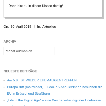
Dann bist du in die­ser Klasse richtig!
C
H
2019-
On:
30. April 2019
In:
Aktuelles
04-
M
30
ARCHIV
I
Archiv
D
T
NEU­ESTE BEITRÄGE
Am 5.9. IST WIEDER EHEMALIGENTREFFEN!
-
Europa ruft (mal wie­der) – LeoGoS-Schüler:innen besu­chen die
EU in Brüs­sel und Straßburg
S
„Life in the Digi­tal Age“ – eine Woche vol­ler digi­ta­ler Erleb­nisse