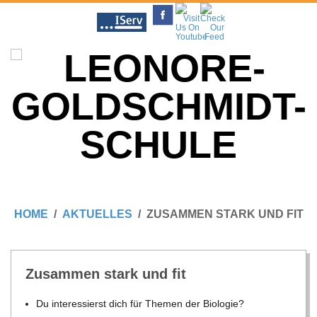
Skip
to
content
L
Primary
E
Navigation
HOME
AKTUELLES
ZUSAMMEN STARK UND FIT
Menu
O
Zusam­men stark und fit
N
Du inter­es­sierst dich für The­men der Biologie?