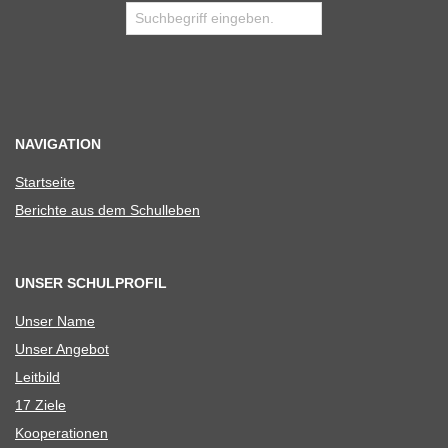
NAVIGATION
Start­seite
Berichte aus dem Schulleben
UNSER SCHULPROFIL
Unser Name
Unser Ange­bot
Leit­bild
17 Ziele
Koope­ra­tio­nen