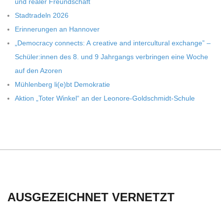
und rea­ler Freundschaft
C
Stadt­ra­deln 2026
Erin­ne­run­gen an Hannover
H
„Demo­cracy con­nects: A crea­tive and inter­cul­tu­ral exch­ange” –
Schüler:innen des 8. und 9 Jahr­gangs ver­brin­gen eine Woche
U
auf den Azoren
Müh­len­berg li(e)bt Demokratie
L
Aktion „Toter Win­kel“ an der Leonore-Goldschmidt-Schule
E
AUSGEZEICHNET VERNETZT