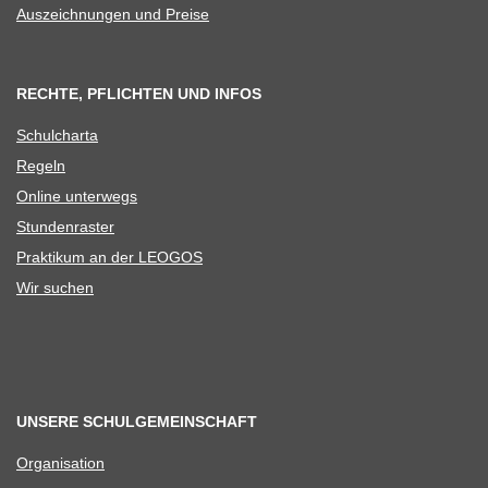
Aus­zeich­nun­gen und Preise
RECHTE, PFLICHTEN UND INFOS
Schul­charta
Regeln
Online unter­wegs
Stun­den­ras­ter
Prak­ti­kum an der LEOGOS
Wir suchen
UNSERE SCHULGEMEINSCHAFT
Orga­ni­sa­tion