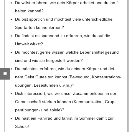
O
Du willst erfah­ren, wie dein Kör­per arbei­tet und du ihn fit
hal­ten kannst!?
R
Du bist sport­lich und möch­test viele unter­schied­li­che
Sport­ar­ten kennenlernen?
E
Du fin­dest es span­nend zu erfah­ren, wie du auf die
Umwelt wirkst?
-
Du möch­test gerne wis­sen wel­che Lebens­mit­tel gesund
sind und wie sie her­ge­stellt werden?
G
Du möch­test erfah­ren, wie du dei­nem Kör­per und dei­
O
nem Geist Gutes tun kannst (Bewe­gung, Kon­zen­tra­ti­ons­
übun­gen, Lese­stun­den u.v.m.)?
L
Dich inter­es­siert, wie wir unser Zusam­men­le­ben in der
Gemein­schaft stär­ken kön­nen (Kom­mu­ni­ka­tion, Grup­
D
pen­übun­gen- und spiele)?
Du hast ein Fahr­rad und fährst im Som­mer damit zur
S
Schule!