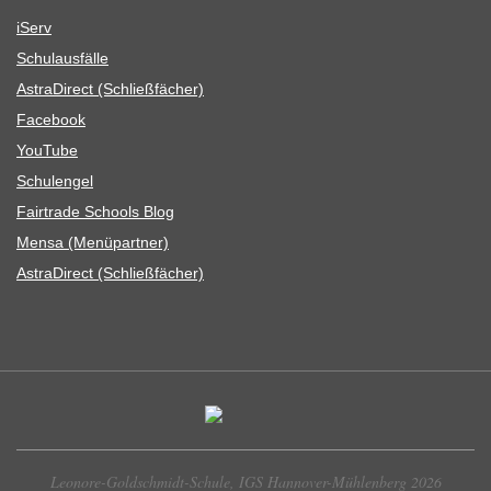
iServ
Schul­aus­fälle
Astra­Di­rect (Schließ­fä­cher)
Face­book
You­Tube
Schul­en­gel
Fair­trade Schools Blog
Mensa (Menü­part­ner)
Astra­Di­rect (Schließ­fä­cher)
Leonore-Goldschmidt-Schule, IGS Hannover-Mühlenberg 2026