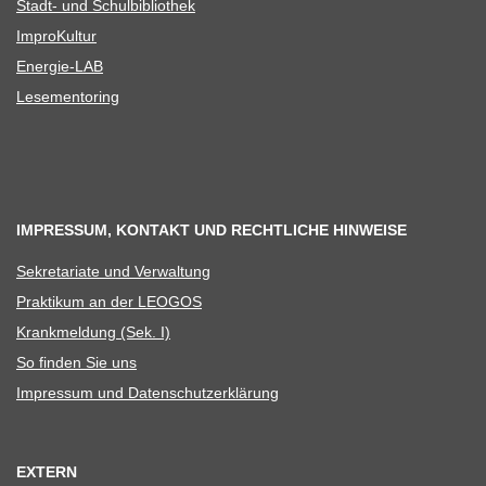
Stadt- und Schulbibliothek
Impro­Kul­tur
Ener­­gie-LAB
Lese­men­to­ring
IMPRESSUM, KONTAKT UND RECHTLICHE HINWEISE
Sekre­ta­riate und Verwaltung
Prak­ti­kum an der LEOGOS
Krank­mel­dung (Sek. I)
So fin­den Sie uns
Impres­sum und Datenschutzerklärung
EXTERN