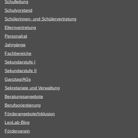
Schul­lei­tung
Schul­vor­stand
Schü­le­rin­nen- und Schülervertretung
Eltern­ver­tre­tung
Per­so­nal­rat
Jahr­gänge
Fach­be­rei­che
Sekun­dar­stufe I
Sekun­dar­stufe II
Ganztag/​​AGs
Sekre­ta­riate und Verwaltung
Bera­tungs­an­ge­bote
Berufs­ori­en­tie­rung
Förderangebote/​​Inklusion
Leo­Lab-Blog
För­der­ver­ein