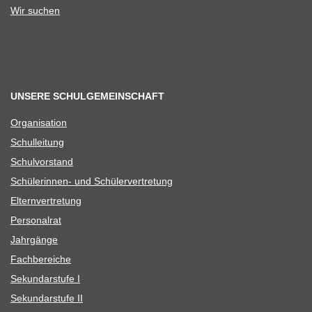
Wir suchen
UNSERE SCHULGEMEINSCHAFT
Orga­ni­sa­tion
Schul­lei­tung
Schul­vor­stand
Schü­le­rin­nen- und Schülervertretung
Eltern­ver­tre­tung
Per­so­nal­rat
Jahr­gänge
Fach­be­rei­che
Sekun­dar­stufe I
Sekun­dar­stufe II