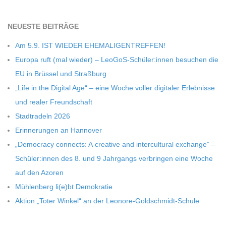
NEU­ESTE BEITRÄGE
Am 5.9. IST WIEDER EHEMALIGENTREFFEN!
Europa ruft (mal wie­der) – LeoGoS-Schüler:innen besu­chen die
EU in Brüs­sel und Straßburg
„Life in the Digi­tal Age“ – eine Woche vol­ler digi­ta­ler Erleb­nisse
und rea­ler Freundschaft
Stadt­ra­deln 2026
Erin­ne­run­gen an Hannover
„Demo­cracy con­nects: A crea­tive and inter­cul­tu­ral exch­ange” –
Schüler:innen des 8. und 9 Jahr­gangs ver­brin­gen eine Woche
auf den Azoren
Müh­len­berg li(e)bt Demokratie
Aktion „Toter Win­kel“ an der Leonore-Goldschmidt-Schule