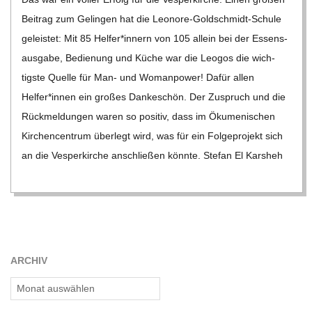
C
Bei­trag zum Gelin­gen hat die Leo­­nore-Gol­d­­schmidt-Schule
H
geleis­tet: Mit 85 Helfer*innern von 105 allein bei der Essens­
aus­gabe, Bedie­nung und Küche war die Leo­gos die wich­
U
tigste Quelle für Man- und Wom­an­power! Dafür allen
Helfer*innen ein gro­ßes Dan­ke­schön. Der Zuspruch und die
L
Rück­mel­dun­gen waren so posi­tiv, dass im Öku­me­ni­schen
Kir­chen­cen­trum über­legt wird, was für ein Fol­ge­pro­jekt sich
E
an die Ves­per­kir­che anschlie­ßen könnte. Ste­fan El Kars­heh
ARCHIV
Archiv