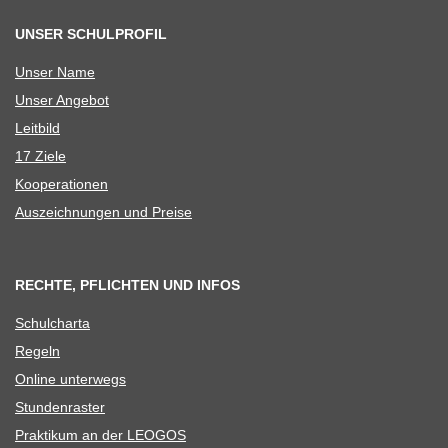
UNSER SCHULPROFIL
Unser Name
Unser Ange­bot
Leit­bild
17 Ziele
Koope­ra­tio­nen
Aus­zeich­nun­gen und Preise
RECHTE, PFLICHTEN UND INFOS
Schul­charta
Regeln
Online unter­wegs
Stun­den­ras­ter
Prak­ti­kum an der LEOGOS