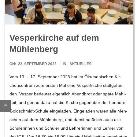
R
E
Ves­per­kir­che auf dem
-
Mühlenberg
G
2023-
ON:
22. SEPTEMBER 2023
IN:
AKTUELLES
09-
O
Vom 13. – 17. Sep­tem­ber 2023 hat im Öku­me­ni­schen Kir­
22
chen­cen­trum zum ers­ten Mal eine Ves­per­kir­che statt­ge­fun­
L
den. Ves­per bedeu­tet eigent­lich Abend­brot oder späte Mahl­
zeit, und genau dazu hat die Kir­che gegen­über der Leo­­nore-
D
Gol­d­­schmidt-Schule ein­ge­la­den. Ein­ge­la­den waren alle Men­
schen auf dem Müh­len­berg, und damit natür­lich auch alle
S
Schü­le­rin­nen und Schü­ler und Leh­re­rin­nen und Leh­rer von
der IGS. Von 16.30 bis 19.00 Uhr sind Mahl­zei­ten ange­bo­ten