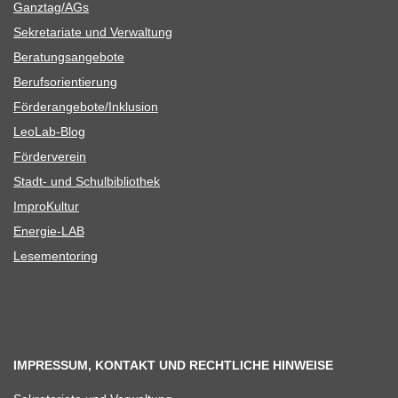
Ganztag/​​AGs
Sekre­ta­riate und Verwaltung
Bera­tungs­an­ge­bote
Berufs­ori­en­tie­rung
Förderangebote/​​Inklusion
Leo­Lab-Blog
För­der­ver­ein
Stadt- und Schulbibliothek
Impro­Kul­tur
Ener­­gie-LAB
Lese­men­to­ring
IMPRESSUM, KONTAKT UND RECHTLICHE HINWEISE