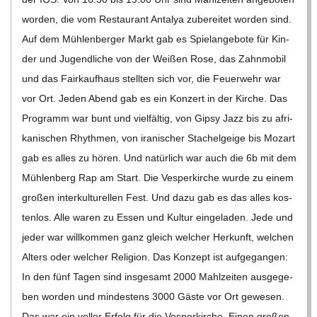
C
wor­den, die vom Restau­rant Anta­lya zube­rei­tet wor­den sind.
Auf dem Müh­len­ber­ger Markt gab es Spiel­an­ge­bote für Kin­
H
der und Jugend­li­che von der Wei­ßen Rose, das Zahn­mo­bil
und das Fair­kauf­haus stell­ten sich vor, die Feu­er­wehr war
M
vor Ort. Jeden Abend gab es ein Kon­zert in der Kir­che. Das
Pro­gramm war bunt und viel­fäl­tig, von Gipsy Jazz bis zu afri­
I
ka­ni­schen Rhyth­men, von ira­ni­scher Sta­chel­geige bis Mozart
gab es alles zu hören. Und natür­lich war auch die 6b mit dem
D
Müh­len­berg Rap am Start. Die Ves­per­kir­che wurde zu einem
gro­ßen inter­kul­tu­rel­len Fest. Und dazu gab es das alles kos­
T
ten­los. Alle waren zu Essen und Kul­tur ein­ge­la­den. Jede und
jeder war will­kom­men ganz gleich wel­cher Her­kunft, wel­chen
-
Alters oder wel­cher Reli­gion. Das Kon­zept ist auf­ge­gan­gen:
S
In den fünf Tagen sind ins­ge­samt 2000 Mahl­zei­ten aus­ge­ge­
ben wor­den und min­des­tens 3000 Gäste vor Ort gewe­sen.
Das war ein vol­ler Erfolg für die Ves­per­kir­che. Einen gro­ßen