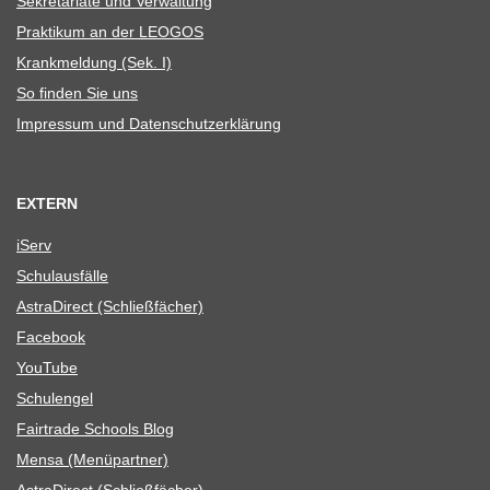
Sekre­ta­riate und Verwaltung
Prak­ti­kum an der LEOGOS
Krank­mel­dung (Sek. I)
So fin­den Sie uns
Impres­sum und Datenschutzerklärung
EXTERN
iServ
Schul­aus­fälle
Astra­Di­rect (Schließ­fä­cher)
Face­book
You­Tube
Schul­en­gel
Fair­trade Schools Blog
Mensa (Menü­part­ner)