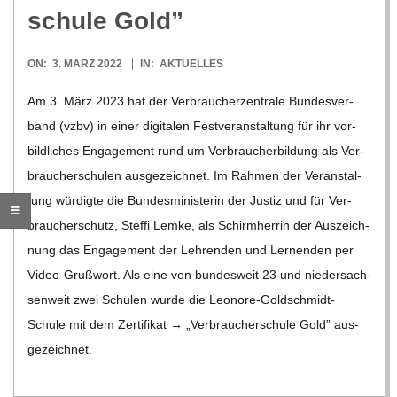
O
schule Gold”
R
2022-
ON:
3. MÄRZ 2022
IN:
AKTUELLES
03-
E
Am 3. März 2023 hat der Ver­brau­cher­zen­trale Bun­des­ver­
03
band (vzbv) in einer digi­ta­len Fest­ver­an­stal­tung für ihr vor­
-
bild­li­ches Enga­ge­ment rund um Ver­brau­cher­bil­dung als Ver­
brau­cher­schu­len aus­ge­zeich­net. Im Rah­men der Ver­an­stal­
G
tung wür­digte die Bun­des­mi­nis­te­rin der Jus­tiz und für Ver­
brau­cher­schutz, Steffi Lemke, als Schirm­her­rin der Aus­zeich­
O
nung das Enga­ge­ment der Leh­ren­den und Ler­nen­den per
Video-Gru­ß­­wort. Als eine von bun­des­weit 23 und nie­der­sach­
L
sen­weit zwei Schu­len wurde die Leo­­nore-Gol­d­­schmidt-
Schule mit dem Zer­ti­fi­kat → „Ver­brau­cher­schule Gold” aus­
D
ge­zeich­net.
S