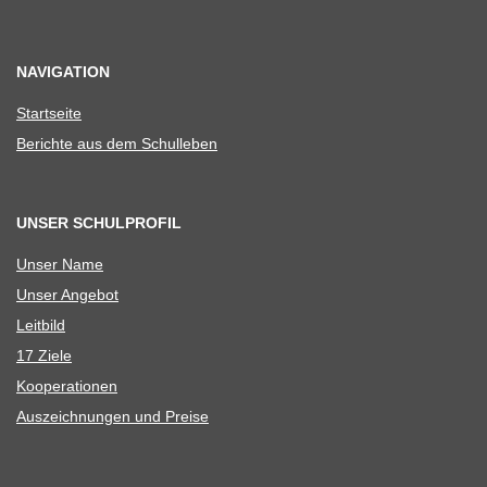
NAVIGATION
Start­seite
Berichte aus dem Schulleben
UNSER SCHULPROFIL
Unser Name
Unser Ange­bot
Leit­bild
17 Ziele
Koope­ra­tio­nen
Aus­zeich­nun­gen und Preise