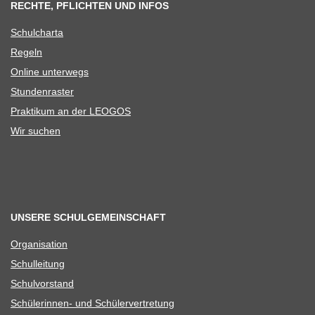
RECHTE, PFLICHTEN UND INFOS
Schul­charta
Regeln
Online unter­wegs
Stun­den­ras­ter
Prak­ti­kum an der LEOGOS
Wir suchen
UNSERE SCHULGEMEINSCHAFT
Orga­ni­sa­tion
Schul­lei­tung
Schul­vor­stand
Schü­le­rin­nen- und Schülervertretung