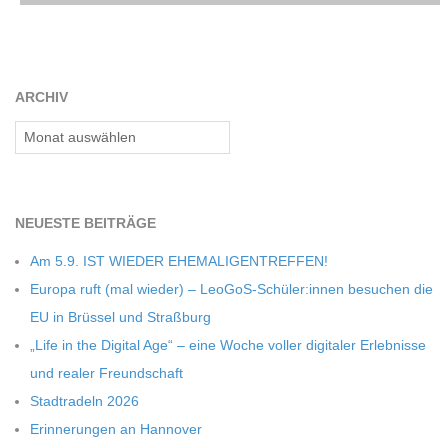
C
H
ARCHIV
Archiv
M
I
NEU­ESTE BEITRÄGE
D
Am 5.9. IST WIEDER EHEMALIGENTREFFEN!
Europa ruft (mal wie­der) – LeoGoS-Schüler:innen besu­chen die
T
EU in Brüs­sel und Straßburg
„Life in the Digi­tal Age“ – eine Woche vol­ler digi­ta­ler Erleb­nisse
-
und rea­ler Freundschaft
Stadt­ra­deln 2026
S
Erin­ne­run­gen an Hannover