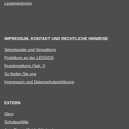
Lese­men­to­ring
IMPRESSUM, KONTAKT UND RECHTLICHE HINWEISE
Sekre­ta­riate und Verwaltung
Prak­ti­kum an der LEOGOS
Krank­mel­dung (Sek. I)
So fin­den Sie uns
Impres­sum und Datenschutzerklärung
EXTERN
iServ
Schul­aus­fälle