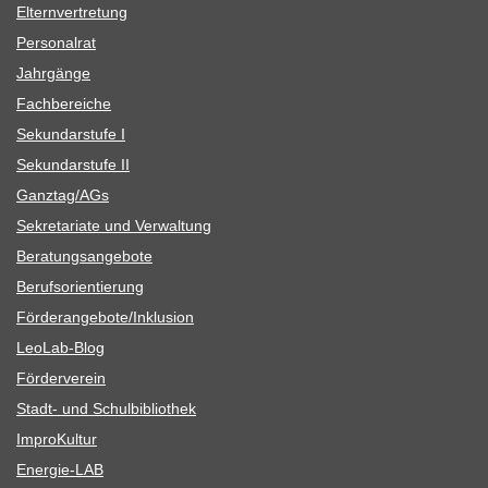
Eltern­ver­tre­tung
Per­so­nal­rat
Jahr­gänge
Fach­be­rei­che
Sekun­dar­stufe I
Sekun­dar­stufe II
Ganztag/​​AGs
Sekre­ta­riate und Verwaltung
Bera­tungs­an­ge­bote
Berufs­ori­en­tie­rung
Förderangebote/​​Inklusion
Leo­Lab-Blog
För­der­ver­ein
Stadt- und Schulbibliothek
Impro­Kul­tur
Ener­­gie-LAB