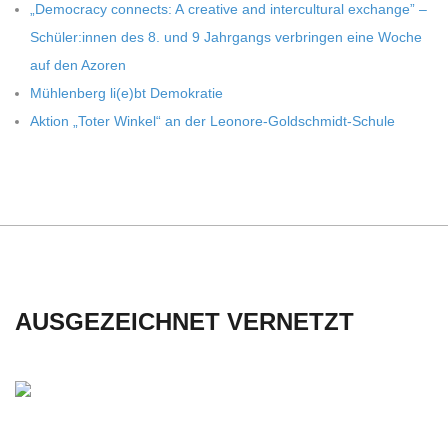
„Demo­cracy con­nects: A crea­tive and inter­cul­tu­ral exch­ange” –
C
Schüler:innen des 8. und 9 Jahr­gangs ver­brin­gen eine Woche
auf den Azoren
H
Müh­len­berg li(e)bt Demokratie
U
Aktion „Toter Win­kel“ an der Leonore-Goldschmidt-Schule
L
E
AUSGEZEICHNET VERNETZT