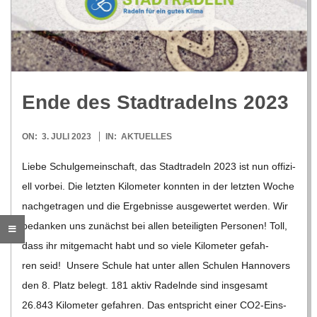
R
E
-
Ende des Stadt­ra­delns 2023
G
2023-
ON:
3. JULI 2023
IN:
AKTUELLES
07-
Liebe Schul­ge­mein­schaft, das Stadt­ra­deln 2023 ist nun offi­zi­
O
03
ell vor­bei. Die letz­ten Kilo­me­ter konn­ten in der letz­ten Woche
nach­ge­tra­gen und die Ergeb­nisse aus­ge­wer­tet wer­den. Wir
L
bedan­ken uns zunächst bei allen betei­lig­ten Per­so­nen! Toll,
dass ihr mit­ge­macht habt und so viele Kilo­me­ter gefah­
D
ren seid! Unsere Schule hat unter allen Schu­len Han­no­vers
den 8. Platz belegt. 181 aktiv Radelnde sind ins­ge­samt
S
26.843 Kilo­me­ter gefah­ren. Das ent­spricht einer CO2-Ein­s­