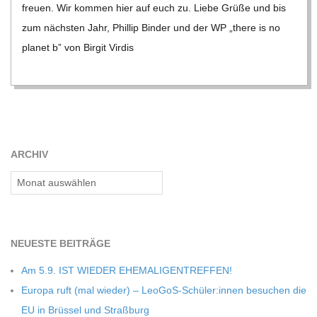
C
freuen. Wir kom­men hier auf euch zu. Liebe Grüße und bis
zum nächs­ten Jahr, Phil­lip Bin­der und der WP „there is no
H
pla­net b” von Bir­git Vir­dis
U
L
E
ARCHIV
Archiv
NEU­ESTE BEITRÄGE
Am 5.9. IST WIEDER EHEMALIGENTREFFEN!
Europa ruft (mal wie­der) – LeoGoS-Schüler:innen besu­chen die
EU in Brüs­sel und Straßburg