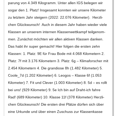
pa­rung von 4.349 Kilo­gramm. Unter allen IGS bele­gen wir
C
sogar den 1. Platz! Ins­ge­samt konn­ten wir unsere Kilo­me­ter
H
zu letz­tem Jahr stei­gern (2022: 22.076 Kilo­me­ter). Herz­li­
chen Glück­wunsch! Auch in die­sem Jahr haben wie­der viele
M
Klas­sen an unse­rem inter­nen Klas­sen­wett­kampf teil­ge­nom­
men. Zunächst möch­ten wir allen akti­ven Klas­sen dan­ken.
I
Das habt ihr super gemacht! Hier fol­gen die ers­ten zehn
Klas­sen: 1. Platz: 9E für Frau Bode mit 4.068 Kilo­me­tern 2.
D
Platz: 7f mit 3.176 Kilo­me­tern 3. Platz: 6g – Kli­ma­for­scher mit
2.454 Kilo­me­tern 4. Die gran­diose 8h (1.482 Kilo­me­ter) 5.
T
Coole_​​7d (1.202 Kilo­me­ter) 6. Leo­gos – Klasse 6f (1.053
Kilo­me­ter) 7. Fit und Cle­ver (1.003 Kilo­me­ter) 8. 5d – es rollt
-
bei uns! (929 Kilo­me­ter) 9. 5e Ich bin auf Draht-ich fahre
Rad! (689 Kilo­me­ter) 10. Klasse 11f (378 Kilo­me­ter) Herz­li­
S
chen Glück­wunsch! Die ers­ten drei Plätze dür­fen sich über
eine Urkunde und über einen Zuschuss zur Klas­sen­kasse