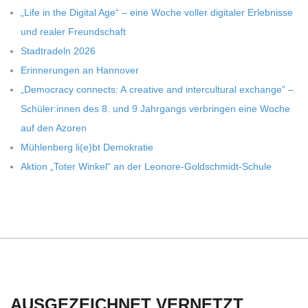
„Life in the Digi­tal Age“ – eine Woche vol­ler digi­ta­ler Erleb­nisse
und rea­ler Freundschaft
Stadt­ra­deln 2026
Erin­ne­run­gen an Hannover
„Demo­cracy con­nects: A crea­tive and inter­cul­tu­ral exch­ange” –
Schüler:innen des 8. und 9 Jahr­gangs ver­brin­gen eine Woche
auf den Azoren
Müh­len­berg li(e)bt Demokratie
Aktion „Toter Win­kel“ an der Leonore-Goldschmidt-Schule
AUSGEZEICHNET VERNETZT