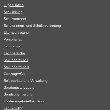
Orga­ni­sa­tion
Schul­lei­tung
Schul­vor­stand
Schü­le­rin­nen- und Schülervertretung
Eltern­ver­tre­tung
Per­so­nal­rat
Jahr­gänge
Fach­be­rei­che
Sekun­dar­stufe I
Sekun­dar­stufe II
Ganztag/​​AGs
Sekre­ta­riate und Verwaltung
Bera­tungs­an­ge­bote
Berufs­ori­en­tie­rung
Förderangebote/​​Inklusion
Leo­Lab-Blog