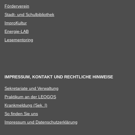
För­der­ver­ein
Stadt- und Schulbibliothek
Impro­Kul­tur
Ener­­gie-LAB
Lese­men­to­ring
IMPRESSUM, KONTAKT UND RECHTLICHE HINWEISE
Sekre­ta­riate und Verwaltung
Prak­ti­kum an der LEOGOS
Krank­mel­dung (Sek. I)
So fin­den Sie uns
Impres­sum und Datenschutzerklärung