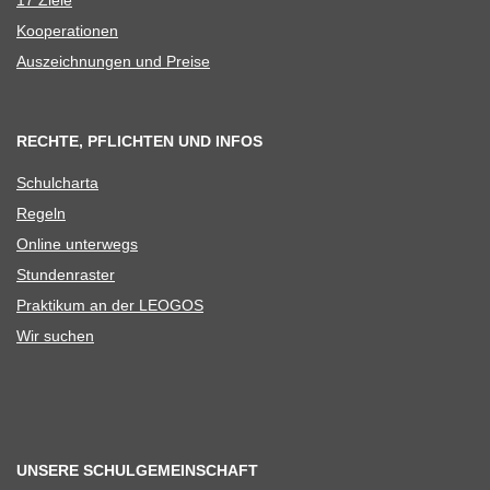
17 Ziele
Koope­ra­tio­nen
Aus­zeich­nun­gen und Preise
RECHTE, PFLICHTEN UND INFOS
Schul­charta
Regeln
Online unter­wegs
Stun­den­ras­ter
Prak­ti­kum an der LEOGOS
Wir suchen
UNSERE SCHULGEMEINSCHAFT