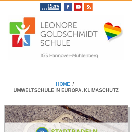
Skip
to
content
L
Primary
E
Navigation
HOME
Menu
UMWELTSCHULE IN EUROPA. KLIMASCHUTZ
O
N
O