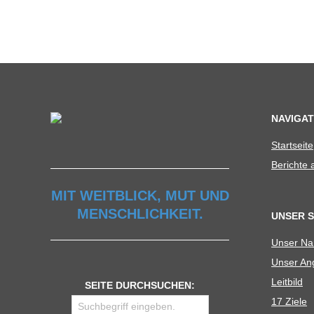
U
L
E
NAVIGAT
Start­seite
Berichte
MIT WEITBLICK, MUT UND
MENSCHLICHKEIT.
UNSER 
Unser N
Unser Ang
Leit­bild
SEITE DURCHSUCHEN:
17 Ziele