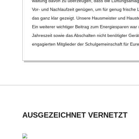
H
wal­tung davon zu über­zeu­gen, dass die Lüf­tungs­an­l
Vor- und Nach­lauf­zeit genü­gen, um für genug fri­sch
M
das ganz klar gezeigt. Unsere Haus­meis­ter und Haus­te
Ein wei­te­rer wich­ti­ger Bei­trag zum Ener­gie­spa­ren war r
I
Jah­res­zeit sowie das Abschal­ten nicht benö­tig­ter G
enga­gier­ten Mit­glie­der der Schul­ge­mein­schaft für Eu
D
T
-
S
C
AUSGEZEICHNET VERNETZT
H