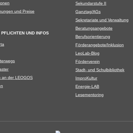
io­nen
Sekun­dar­stufe II
­nun­gen und Preise
Ganztag/​​AGs
Sekre­ta­riate und Verwaltung
Bera­tungs­an­ge­bote
 PFLICHTEN UND INFOS
Berufs­ori­en­tie­rung
rta
Förderangebote/​​Inklusion
Leo­Lab-Blog
ter­wegs
För­der­ver­ein
as­ter
Stadt- und Schulbibliothek
kum an der LEOGOS
Impro­Kul­tur
en
Ener­­gie-LAB
Lese­men­to­ring