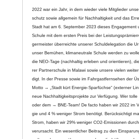
E
09-
2022 war ein Jahr, in dem wie­der viele Mit­glie­der uns
19
-
schutz sowie all­ge­mein für Nach­hal­tig­keit und das Erre
Stadt hat am 6. Sep­tem­ber 2023 die­ses Enga­ge­ment
G
Schule mit dem ers­ten Preis bei der Leis­tungs­prä­mi­e
ger­meis­ter über­reichte unse­rer Schul­de­le­ga­tion die
O
unser Bemü­hen, kli­ma­neu­trale Schule wer­den zu wol­
die NEO-Tage (nach­hal­tig erle­ben und ori­en­tie­ren), d
L
rer Part­ner­schule in Malawi sowie unsere vie­len wei­te­
digt. In der Presse sowie im Fahr­gast­fern­se­hen der Üs
D
Motto → „Stadt kürt Ener­­gie-Spar­­füchse“ (exter­ner Li
neue Nach­hal­tig­keits­pro­jekte zur Ver­fü­gung. Wer t
S
oder dem → BNE-Team! De facto haben wir 2022 im Ver­gl
gie und 4 % weni­ger Strom benö­tigt. Berück­sich­tigt 
C
Strom, haben wir 29% weni­ger CO2-Emis­­sio­­nen durch
ver­ur­sacht. Ein wesent­li­cher Bei­trag zu den Ein­spa­r