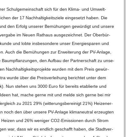
e­rer Schul­ge­mein­schaft sich für den Klima- und Umwelt­
i­chen der 17 Nach­hal­tig­keits­ziele ein­ge­setzt haben. Die
 und den Erfolg unse­rer Bemü­hun­gen gewür­digt und unsere
n­ver­gabe im Neuen Rat­haus aus­ge­zeich­net. Der Ober­bür­
 Urkunde und lobte ins­be­son­dere unser Ener­gie­spa­ren und
len. Auch die Bemü­hun­gen zur Erwei­te­rung der PV-Anlage,
ie Baum­pflan­zun­gen, den Auf­bau der Part­ner­schaft zu unse­
ren Nach­hal­tig­keits­pro­jekte wur­den mit dem Preis gewür­
tra wurde über die Preis­ver­lei­hung berich­tet unter dem
nk). Nun ste­hen uns 3000 Euro für bereits eta­blierte und
olle Ideen hat, mache gerne mit und melde sich gerne bei mir
eich zu 2021 29% (wit­te­rungs­be­rei­nigt 21%) Heiz­ener­
man noch den über unsere PV-Anlage kli­ma­neu­tral erzeug­ten
 Hei­zen und 26% weni­ger CO2-Emis­­sio­­nen durch Strom
un­gen war, dass wir es end­lich geschafft haben, die Stadt­ver­