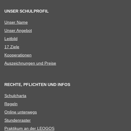
UNSER SCHULPROFIL
Unser Name
Unser Ange­bot
Leit­bild
17 Ziele
Koope­ra­tio­nen
Aus­zeich­nun­gen und Preise
RECHTE, PFLICHTEN UND INFOS
Schul­charta
Regeln
Online unter­wegs
Stun­den­ras­ter
Prak­ti­kum an der LEOGOS