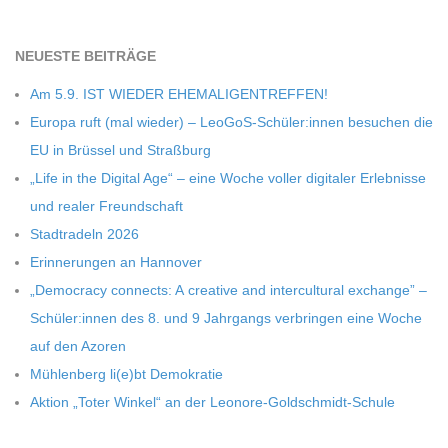
NEU­ESTE BEITRÄGE
Am 5.9. IST WIEDER EHEMALIGENTREFFEN!
Europa ruft (mal wie­der) – LeoGoS-Schüler:innen besu­chen die
EU in Brüs­sel und Straßburg
„Life in the Digi­tal Age“ – eine Woche vol­ler digi­ta­ler Erleb­nisse
und rea­ler Freundschaft
Stadt­ra­deln 2026
Erin­ne­run­gen an Hannover
„Demo­cracy con­nects: A crea­tive and inter­cul­tu­ral exch­ange” –
Schüler:innen des 8. und 9 Jahr­gangs ver­brin­gen eine Woche
auf den Azoren
Müh­len­berg li(e)bt Demokratie
Aktion „Toter Win­kel“ an der Leonore-Goldschmidt-Schule