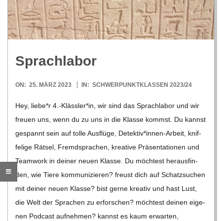
R
E
Sprach­la­bor
-
2023-
ON:
25. MÄRZ 2023
IN:
SCHWERPUNKTKLASSEN 2023/24
G
03-
Hey, liebe*r 4.-Klässler*in, wir sind das Sprach­la­bor und wir
25
freuen uns, wenn du zu uns in die Klasse kommst. Du kannst
O
gespannt sein auf tolle Aus­flüge, Detektiv*innen-Arbeit, knif­
L
fe­lige Rät­sel, Fremd­spra­chen, krea­tive Prä­sen­ta­tio­nen und
Team­work in dei­ner neuen Klasse. Du möch­test her­aus­fin­
D
den, wie Tiere kom­mu­ni­zie­ren? freust dich auf Schatz­su­chen
mit dei­ner neuen Klasse? bist gerne krea­tiv und hast Lust,
S
die Welt der Spra­chen zu erfor­schen? möch­test dei­nen eige­
nen Pod­cast auf­neh­men? kannst es kaum erwar­ten,