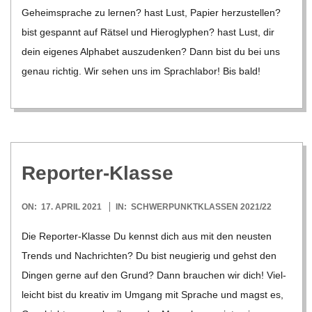
C
Geheim­spra­che zu ler­nen? hast Lust, Papier her­zu­stel­len?
bist gespannt auf Rät­sel und Hie­ro­gly­phen? hast Lust, dir
H
dein eige­nes Alpha­bet aus­zu­den­ken? Dann bist du bei uns
genau rich­tig. Wir sehen uns im Sprach­la­bor! Bis bald!
M
I
D
Repor­ter-Klasse
T
2021-
ON:
17. APRIL 2021
IN:
SCHWERPUNKTKLASSEN 2021/22
04-
-
Die Repor­­ter-Klasse Du kennst dich aus mit den neus­ten
17
Trends und Nach­rich­ten? Du bist neu­gie­rig und gehst den
S
Din­gen gerne auf den Grund? Dann brau­chen wir dich! Viel­
leicht bist du krea­tiv im Umgang mit Spra­che und magst es,