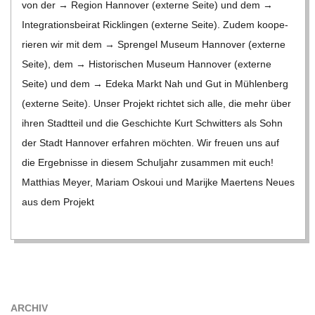
von der → Region Han­no­ver (externe Seite) und dem →
Inte­gra­ti­ons­bei­rat Rick­lin­gen (externe Seite). Zudem koope­
rie­ren wir mit dem → Spren­gel Museum Han­no­ver (externe
Seite), dem → His­to­ri­schen Museum Han­no­ver (externe
Seite) und dem → Edeka Markt Nah und Gut in Müh­len­berg
(externe Seite). Unser Pro­jekt rich­tet sich alle, die mehr über
ihren Stadt­teil und die Geschichte Kurt Schwit­ters als Sohn
der Stadt Han­no­ver erfah­ren möch­ten. Wir freuen uns auf
die Ergeb­nisse in die­sem Schul­jahr zusam­men mit euch!
Mat­thias Meyer, Mariam Oskoui und Mari­jke Maer­tens Neues
aus dem Pro­jekt
ARCHIV