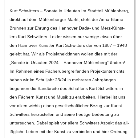
C
03-
Kurt Schwit­ters – Sonate in Urlau­ten Im Stadt­teil Müh­len­berg,
01
H
direkt auf dem Müh­len­ber­ger Markt, steht der Anna-Blume
Brun­nen zur Ehrung des Han­no­ver Dada- und Merz-Küns­t­­
U
lers Kurt Schwit­ters. Lei­der wis­sen nur wenige etwas über
den Han­no­ver Künst­ler Kurt Schwit­ters der von 1887 – 1948
L
gelebt hat. Wir als Projektheld:innen wol­len dies mit der
„Sonate in Urlau­ten 2024 – Han­no­ver Müh­len­berg“ ändern!
E
Im Rah­men eines Fächer­über­grei­fen­den Pro­jekt­un­ter­richts
haben wir im Schul­jahr 23/​​24 in meh­re­ren Jahr­gän­gen
begon­nen die Band­breite des Schaf­fens Kurt Schwit­ters in
den Fächern Kunst und Musik zu erar­bei­ten. Hier­bei ist uns
vor allem wich­tig einen gesell­schaft­li­cher Bezug zur Kunst
Schwit­ters her­zu­stel­len und seine heu­tige Bedeu­tung zu
unter­su­chen. Dabei spielt vor allem Schwit­ters Aspekt das all­
täg­li­che Leben mit der Kunst zu ver­bin­den und hier Ord­nung