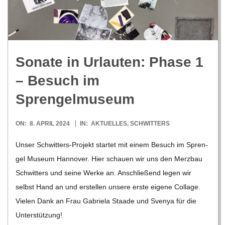
R
E
Sonate in Urlau­ten: Phase 1
-
– Besuch im
G
Sprengelmuseum
O
2024-
ON:
8. APRIL 2024
IN:
AKTUELLES
,
SCHWITTERS
04-
Unser Schwi­t­­ters-Pro­­jekt star­tet mit einem Besuch im Spren­
L
08
gel Museum Han­no­ver. Hier schauen wir uns den Merz­bau
Schwit­ters und seine Werke an. Anschlie­ßend legen wir
D
selbst Hand an und erstel­len unsere erste eigene Col­lage.
Vie­len Dank an Frau Gabriela Staade und Sve­nya für die
S
Unter­stüt­zung!