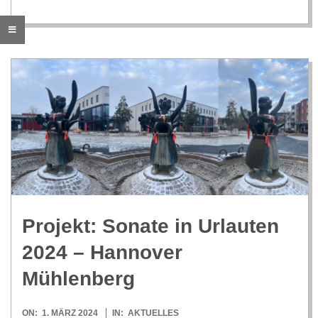
C
H
M
I
D
T
Pro­jekt: Sonate in Urlau­ten
-
2024 – Han­no­ver
Mühlenberg
S
2024-
ON:
1. MÄRZ 2024
IN:
AKTUELLES