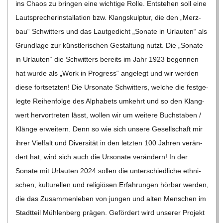
ins Chaos zu brin­gen eine wich­tige Rolle. Ent­ste­hen soll eine
Laut­spre­cher­instal­la­tion bzw. Klang­skulp­tur, die den „Merz­
bau“ Schwit­ters und das Laut­ge­dicht „Sonate in Urlau­ten“ als
Grund­lage zur künst­le­ri­schen Gestal­tung nutzt. Die „Sonate
in Urlau­ten“ die Schwit­ters bereits im Jahr 1923 begon­nen
hat wurde als „Work in Pro­gress“ ange­legt und wir wer­den
diese fort­setz­ten! Die Urso­nate Schwit­ters, wel­che die fest­ge­
legte Rei­hen­folge des Alpha­bets umkehrt und so den Klang­
wert her­vor­tre­ten lässt, wol­len wir um wei­tere Buch­sta­ben /​​
Klänge erwei­tern. Denn so wie sich unsere Gesell­schaft mir
ihrer Viel­falt und Diver­si­tät in den letz­ten 100 Jah­ren ver­än­
dert hat, wird sich auch die Urso­nate ver­än­dern! In der
Sonate mit Urlau­ten 2024 sol­len die unter­schied­li­che eth­ni­
schen, kul­tu­rel­len und reli­giö­sen Erfah­run­gen hör­bar wer­den,
die das Zusam­men­le­ben von jun­gen und alten Men­schen im
Stadt­teil Müh­len­berg prä­gen. Geför­dert wird unse­rer Pro­jekt