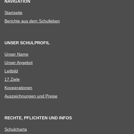
NAVIGATION
Start­seite
Berichte aus dem Schulleben
UNSER SCHULPROFIL
Unser Name
Unser Ange­bot
Leit­bild
17 Ziele
Koope­ra­tio­nen
Aus­zeich­nun­gen und Preise
RECHTE, PFLICHTEN UND INFOS
Schul­charta