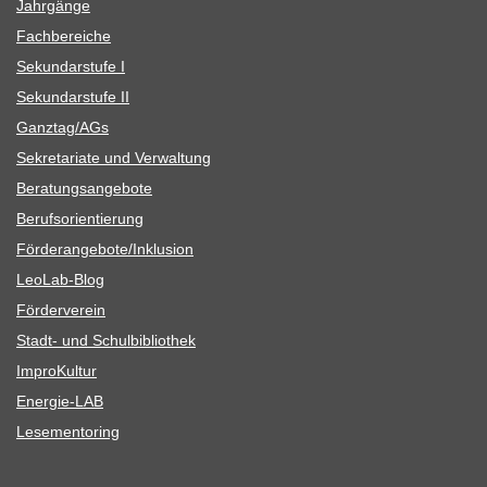
Jahr­gänge
Fach­be­rei­che
Sekun­dar­stufe I
Sekun­dar­stufe II
Ganztag/​​AGs
Sekre­ta­riate und Verwaltung
Bera­tungs­an­ge­bote
Berufs­ori­en­tie­rung
Förderangebote/​​Inklusion
Leo­Lab-Blog
För­der­ver­ein
Stadt- und Schulbibliothek
Impro­Kul­tur
Ener­­gie-LAB
Lese­men­to­ring