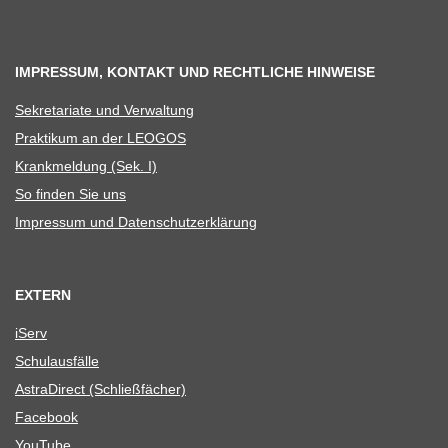
IMPRESSUM, KONTAKT UND RECHTLICHE HINWEISE
Sekre­ta­riate und Verwaltung
Prak­ti­kum an der LEOGOS
Krank­mel­dung (Sek. I)
So fin­den Sie uns
Impres­sum und Datenschutzerklärung
EXTERN
iServ
Schul­aus­fälle
Astra­Di­rect (Schließ­fä­cher)
Face­book
You­Tube