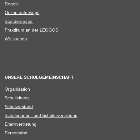
Regeln
Online unter­wegs
Stun­den­ras­ter
Prak­ti­kum an der LEOGOS
Wir suchen
UNSERE SCHULGEMEINSCHAFT
Orga­ni­sa­tion
Schul­lei­tung
Schul­vor­stand
Schü­le­rin­nen- und Schülervertretung
Eltern­ver­tre­tung
Per­so­nal­rat