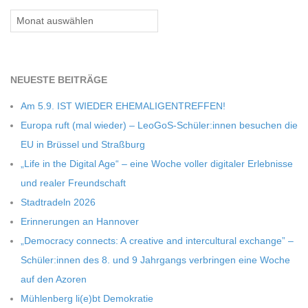
Archiv
NEU­ESTE BEITRÄGE
Am 5.9. IST WIEDER EHEMALIGENTREFFEN!
Europa ruft (mal wie­der) – LeoGoS-Schüler:innen besu­chen die
EU in Brüs­sel und Straßburg
„Life in the Digi­tal Age“ – eine Woche vol­ler digi­ta­ler Erleb­nisse
und rea­ler Freundschaft
Stadt­ra­deln 2026
Erin­ne­run­gen an Hannover
„Demo­cracy con­nects: A crea­tive and inter­cul­tu­ral exch­ange” –
Schüler:innen des 8. und 9 Jahr­gangs ver­brin­gen eine Woche
auf den Azoren
Müh­len­berg li(e)bt Demokratie