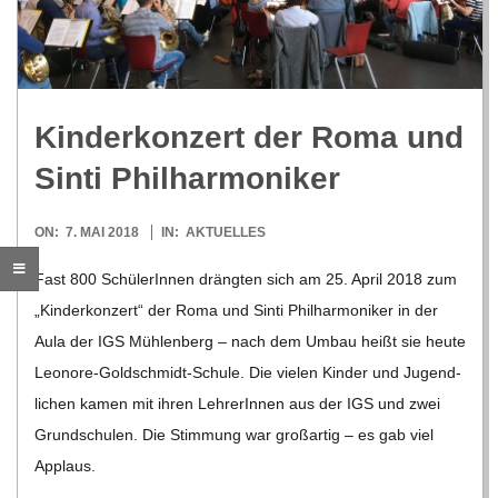
R
E
Kin­der­kon­zert der Roma und
-
Sinti Philharmoniker
G
2018-
ON:
7. MAI 2018
IN:
AKTUELLES
05-
O
Fast 800 Schü­le­rIn­nen dräng­ten sich am 25. April 2018 zum
07
„Kin­der­kon­zert“ der Roma und Sinti Phil­har­mo­ni­ker in der
L
Aula der IGS Müh­len­berg – nach dem Umbau heißt sie heute
Leo­­nore-Gol­d­­schmidt-Schule. Die vie­len Kin­der und Jugend­
D
li­chen kamen mit ihren Leh­re­rIn­nen aus der IGS und zwei
Grund­schu­len. Die Stim­mung war groß­ar­tig – es gab viel
S
Applaus.