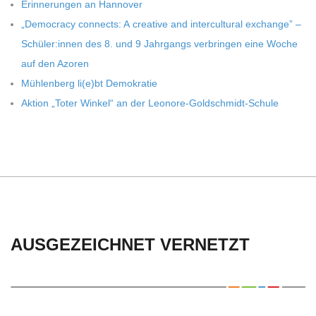
C
Erin­ne­run­gen an Hannover
„Demo­cracy con­nects: A crea­tive and inter­cul­tu­ral exch­ange” –
H
Schüler:innen des 8. und 9 Jahr­gangs ver­brin­gen eine Woche
auf den Azoren
U
Müh­len­berg li(e)bt Demokratie
Aktion „Toter Win­kel“ an der Leonore-Goldschmidt-Schule
L
E
AUSGEZEICHNET VERNETZT