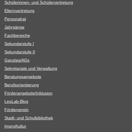
Schü­le­rin­nen- und Schülervertretung
Eltern­ver­tre­tung
Per­so­nal­rat
Jahr­gänge
Fach­be­rei­che
Sekun­dar­stufe I
Sekun­dar­stufe II
Ganztag/​​AGs
Sekre­ta­riate und Verwaltung
Bera­tungs­an­ge­bote
Berufs­ori­en­tie­rung
Förderangebote/​​Inklusion
Leo­Lab-Blog
För­der­ver­ein
Stadt- und Schulbibliothek
Impro­Kul­tur