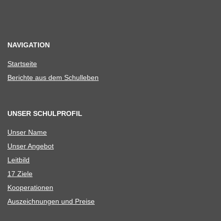
NAVIGATION
Start­seite
Berichte aus dem Schulleben
UNSER SCHULPROFIL
Unser Name
Unser Ange­bot
Leit­bild
17 Ziele
Koope­ra­tio­nen
Aus­zeich­nun­gen und Preise