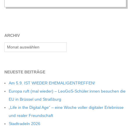
C
H
M
ARCHIV
Archiv
I
D
NEU­ESTE BEITRÄGE
T
Am 5.9. IST WIEDER EHEMALIGENTREFFEN!
Europa ruft (mal wie­der) – LeoGoS-Schüler:innen besu­chen die
-
EU in Brüs­sel und Straßburg
„Life in the Digi­tal Age“ – eine Woche vol­ler digi­ta­ler Erleb­nisse
S
und rea­ler Freundschaft
Stadt­ra­deln 2026