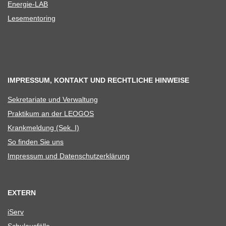
Ener­­gie-LAB
Lese­men­to­ring
IMPRESSUM, KONTAKT UND RECHTLICHE HINWEISE
Sekre­ta­riate und Verwaltung
Prak­ti­kum an der LEOGOS
Krank­mel­dung (Sek. I)
So fin­den Sie uns
Impres­sum und Datenschutzerklärung
EXTERN
iServ