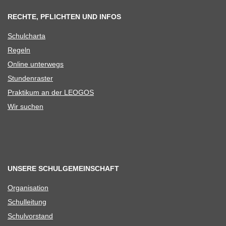
RECHTE, PFLICHTEN UND INFOS
Schul­charta
Regeln
Online unter­wegs
Stun­den­ras­ter
Prak­ti­kum an der LEOGOS
Wir suchen
UNSERE SCHULGEMEINSCHAFT
Orga­ni­sa­tion
Schul­lei­tung
Schul­vor­stand