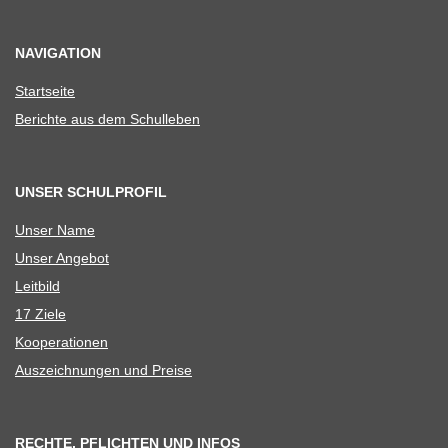
NAVIGATION
Start­seite
Berichte aus dem Schulleben
UNSER SCHULPROFIL
Unser Name
Unser Ange­bot
Leit­bild
17 Ziele
Koope­ra­tio­nen
Aus­zeich­nun­gen und Preise
RECHTE, PFLICHTEN UND INFOS