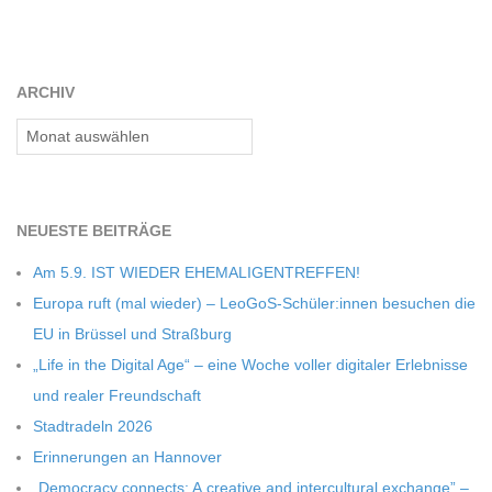
C
H
ARCHIV
U
Archiv
L
NEU­ESTE BEITRÄGE
E
Am 5.9. IST WIEDER EHEMALIGENTREFFEN!
Europa ruft (mal wie­der) – LeoGoS-Schüler:innen besu­chen die
EU in Brüs­sel und Straßburg
„Life in the Digi­tal Age“ – eine Woche vol­ler digi­ta­ler Erleb­nisse
und rea­ler Freundschaft
Stadt­ra­deln 2026
Erin­ne­run­gen an Hannover
„Demo­cracy con­nects: A crea­tive and inter­cul­tu­ral exch­ange” –