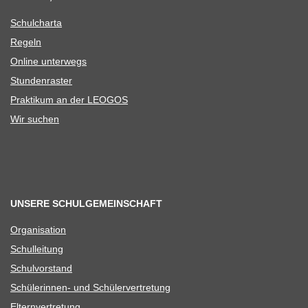
Schul­charta
Regeln
Online unter­wegs
Stun­den­ras­ter
Prak­ti­kum an der LEOGOS
Wir suchen
UNSERE SCHULGEMEINSCHAFT
Orga­ni­sa­tion
Schul­lei­tung
Schul­vor­stand
Schü­le­rin­nen- und Schülervertretung
Eltern­ver­tre­tung