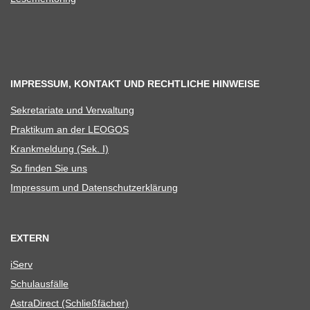
IMPRESSUM, KONTAKT UND RECHTLICHE HINWEISE
Sekre­ta­riate und Verwaltung
Prak­ti­kum an der LEOGOS
Krank­mel­dung (Sek. I)
So fin­den Sie uns
Impres­sum und Datenschutzerklärung
EXTERN
iServ
Schul­aus­fälle
Astra­Di­rect (Schließ­fä­cher)