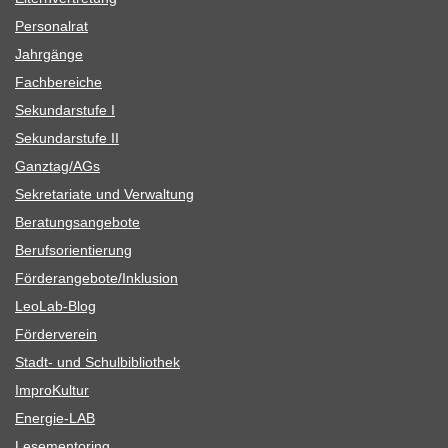
Per­so­nal­rat
Jahr­gänge
Fach­be­rei­che
Sekun­dar­stufe I
Sekun­dar­stufe II
Ganztag/​​AGs
Sekre­ta­riate und Verwaltung
Bera­tungs­an­ge­bote
Berufs­ori­en­tie­rung
Förderangebote/​​Inklusion
Leo­Lab-Blog
För­der­ver­ein
Stadt- und Schulbibliothek
Impro­Kul­tur
Ener­­gie-LAB
Lese­men­to­ring