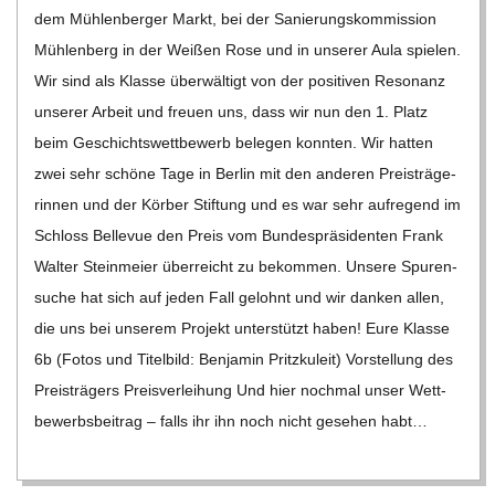
C
dem Müh­len­ber­ger Markt, bei der Sanie­rungs­kom­mis­sion
Müh­len­berg in der Wei­ßen Rose und in unse­rer Aula spie­len.
H
Wir sind als Klasse über­wäl­tigt von der posi­ti­ven Reso­nanz
unse­rer Arbeit und freuen uns, dass wir nun den 1. Platz
M
beim Geschichts­wett­be­werb bele­gen konn­ten. Wir hat­ten
zwei sehr schöne Tage in Ber­lin mit den ande­ren Preis­trä­ge­
I
rin­nen und der Kör­ber Stif­tung und es war sehr auf­re­gend im
Schloss Bel­le­vue den Preis vom Bun­des­prä­si­den­ten Frank
D
Wal­ter Stein­meier über­reicht zu bekom­men. Unsere Spu­ren­
su­che hat sich auf jeden Fall gelohnt und wir dan­ken allen,
T
die uns bei unse­rem Pro­jekt unter­stützt haben! Eure Klasse
6b (Fotos und Titel­bild: Ben­ja­min Pritz­ku­leit) Vor­stel­lung des
-
Preis­trä­gers Preis­ver­lei­hung Und hier noch­mal unser Wett­
be­werbs­bei­trag – falls ihr ihn noch nicht gese­hen habt…
S