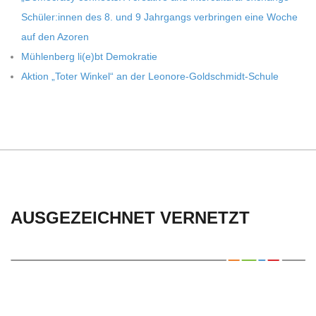
Schüler:innen des 8. und 9 Jahr­gangs ver­brin­gen eine Woche
auf den Azoren
Müh­len­berg li(e)bt Demokratie
Aktion „Toter Win­kel“ an der Leonore-Goldschmidt-Schule
AUSGEZEICHNET VERNETZT