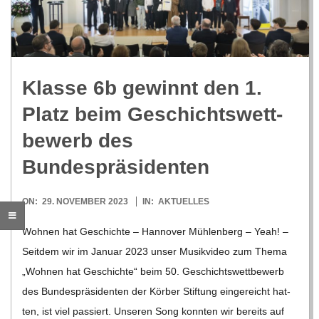
R
E
Klasse 6b gewinnt den 1.
-
Platz beim Geschichts­wett­
G
be­werb des
Bundespräsidenten
O
2023-
ON:
29. NOVEMBER 2023
IN:
AKTUELLES
L
11-
Woh­nen hat Geschichte – Han­no­ver Müh­len­berg – Yeah! –
29
D
Seit­dem wir im Januar 2023 unser Musik­vi­deo zum Thema
„Woh­nen hat Geschichte“ beim 50. Geschichts­wett­be­werb
S
des Bun­des­prä­si­den­ten der Kör­ber Stif­tung ein­ge­reicht hat­
ten, ist viel pas­siert. Unse­ren Song konn­ten wir bereits auf