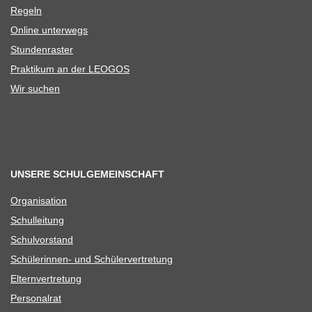
Regeln
Online unter­wegs
Stun­den­ras­ter
Prak­ti­kum an der LEOGOS
Wir suchen
UNSERE SCHULGEMEINSCHAFT
Orga­ni­sa­tion
Schul­lei­tung
Schul­vor­stand
Schü­le­rin­nen- und Schülervertretung
Eltern­ver­tre­tung
Per­so­nal­rat