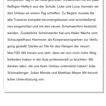
C
flei­ßi­gen Hel­fern aus der Schule, Luke und Luca, konn­ten wir
den Umbau an einem Tag schaf­fen. Zu Beginn musste die
H
alte Tra­verse kom­plett her­un­ter­ge­las­sen und anschlie­ßend
neu ein­ge­rich­tet und mit den neuen Schein­wer­fern bestückt
M
wer­den. Zusätz­li­che Schein­wer­fer hat uns Heiko Wachs vom
Schau­spiel­haus Han­no­ver als Koope­ra­tons­part­ner zur Ver­fü­
I
gung gestellt. Danke an Ole für das Hän­gen der neuen
Mac700! Wir freuen uns sehr, dass wir nun noch mehr Mög­
D
lich­kei­ten haben in der Aula pro­fes­sio­nell zu leuch­ten. Wir
dan­ken allen, die uns beim Umbau unter­stützt haben! Julia
T
Schö­ne­ber­ger, Julian Mende und Mat­thias Meyer Mit freund­
li­cher Unter­stüt­zung von:
-
S