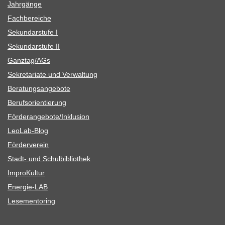
Jahr­gänge
Fach­be­rei­che
Sekun­dar­stufe I
Sekun­dar­stufe II
Ganztag/​​AGs
Sekre­ta­riate und Verwaltung
Bera­tungs­an­ge­bote
Berufs­ori­en­tie­rung
Förderangebote/​​Inklusion
Leo­Lab-Blog
För­der­ver­ein
Stadt- und Schulbibliothek
Impro­Kul­tur
Ener­­gie-LAB
Lese­men­to­ring