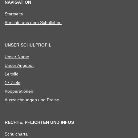
NAVIGATION
Start­seite
Berichte aus dem Schulleben
UNSER SCHULPROFIL
Unser Name
Unser Ange­bot
Leit­bild
17 Ziele
Koope­ra­tio­nen
Aus­zeich­nun­gen und Preise
RECHTE, PFLICHTEN UND INFOS
Schul­charta