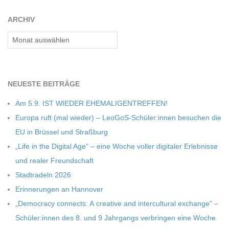
C
ARCHIV
H
Archiv
U
L
NEU­ESTE BEITRÄGE
Am 5.9. IST WIEDER EHEMALIGENTREFFEN!
E
Europa ruft (mal wie­der) – LeoGoS-Schüler:innen besu­chen die
EU in Brüs­sel und Straßburg
„Life in the Digi­tal Age“ – eine Woche vol­ler digi­ta­ler Erleb­nisse
und rea­ler Freundschaft
Stadt­ra­deln 2026
Erin­ne­run­gen an Hannover
„Demo­cracy con­nects: A crea­tive and inter­cul­tu­ral exch­ange” –
Schüler:innen des 8. und 9 Jahr­gangs ver­brin­gen eine Woche