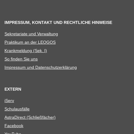
IMPRESSUM, KONTAKT UND RECHTLICHE HINWEISE
Sekre­ta­riate und Verwaltung
Prak­ti­kum an der LEOGOS
Krank­mel­dung (Sek. I)
So fin­den Sie uns
Impres­sum und Datenschutzerklärung
EXTERN
iServ
Schul­aus­fälle
Astra­Di­rect (Schließ­fä­cher)
Face­book