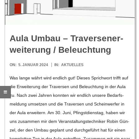
R
E
Aula Umbau – Tra­ver­sen­er­
-
wei­te­rung /​ Beleuch­tung
G
2024-
ON:
5. JANUAR 2024
IN:
AKTUELLES
01-
O
Was lange währt wird end­lich gut! Die­ses Sprich­wort trifft auf
05
die Erwei­te­rung der Tra­ver­sen und Beleuch­tung in der Aula
L
zu. Nach zwei Jah­ren konn­ten wir end­lich unsere Bedarfs­
mel­dung umset­zen und die Tra­ver­sen und Schein­wer­fer in
D
der Aula erwei­tern. Am 30. Juni, Pfingst­diens­tag, haben wir
uns zusam­men mir dem Ver­an­stal­tungs­tech­ni­ker Robin Gün­
S
zel, der den Umbau geplant und durch­ge­führt hat für einen
kom­plet­ten Tag in der Aula getrof­fen. Zusam­men mit ein paar