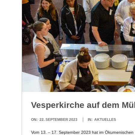
R
E
-
G
O
L
Ves­per­kir­che auf dem M
D
2023-
ON:
22. SEPTEMBER 2023
IN:
AKTUELLES
S
09-
Vom 13. – 17. Sep­tem­ber 2023 hat im Öku­me­ni­schen Ki