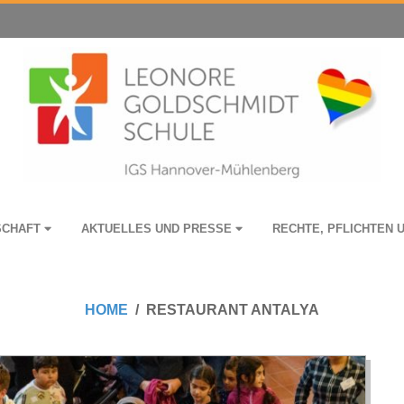
­SCHAFT
AKTU­EL­LES UND PRESSE
RECHTE, PFLICH­TEN 
HOME
RESTAURANT ANTALYA