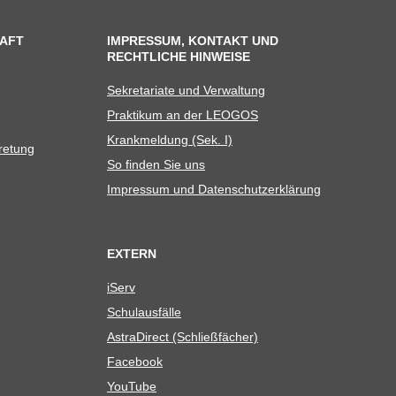
AFT
IMPRESSUM, KONTAKT UND
RECHTLICHE HINWEISE
Sekre­ta­riate und Verwaltung
Prak­ti­kum an der LEOGOS
Krank­mel­dung (Sek. I)
tretung
So fin­den Sie uns
Impres­sum und Datenschutzerklärung
EXTERN
iServ
Schul­aus­fälle
Astra­Di­rect (Schließ­fä­cher)
Face­book
You­Tube