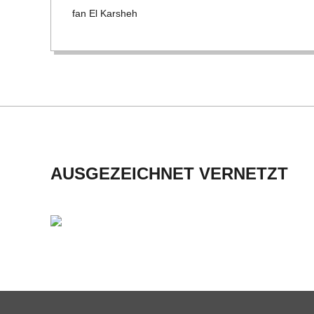
C
fan El Kars­heh
H
U
L
E
AUSGEZEICHNET VERNETZT