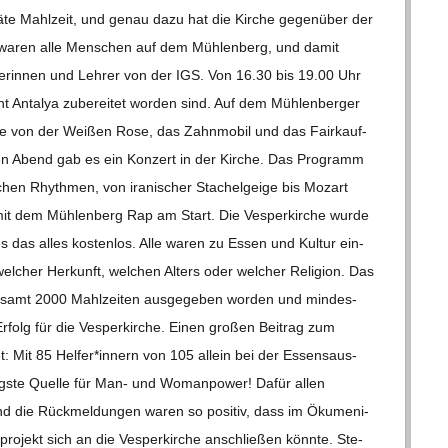
päte Mahl­zeit, und genau dazu hat die Kir­che gegen­über der
­den waren alle Men­schen auf dem Müh­len­berg, und damit
­re­rin­nen und Leh­rer von der IGS. Von 16.30 bis 19.00 Uhr
t Anta­lya zube­rei­tet wor­den sind. Auf dem Müh­len­ber­ger
che von der Wei­ßen Rose, das Zahn­mo­bil und das Fair­kauf­
eden Abend gab es ein Kon­zert in der Kir­che. Das Pro­gramm
­schen Rhyth­men, von ira­ni­scher Sta­chel­geige bis Mozart
it dem Müh­len­berg Rap am Start. Die Ves­per­kir­che wurde
es das alles kos­ten­los. Alle waren zu Essen und Kul­tur ein­
l­cher Her­kunft, wel­chen Alters oder wel­cher Reli­gion. Das
e­samt 2000 Mahl­zei­ten aus­ge­ge­ben wor­den und min­des­
folg für die Ves­per­kir­che. Einen gro­ßen Bei­trag zum
tet: Mit 85 Helfer*innern von 105 allein bei der Essens­aus­
igste Quelle für Man- und Wom­an­power! Dafür allen
 die Rück­mel­dun­gen waren so posi­tiv, dass im Öku­me­ni­
­pro­jekt sich an die Ves­per­kir­che anschlie­ßen könnte. Ste­