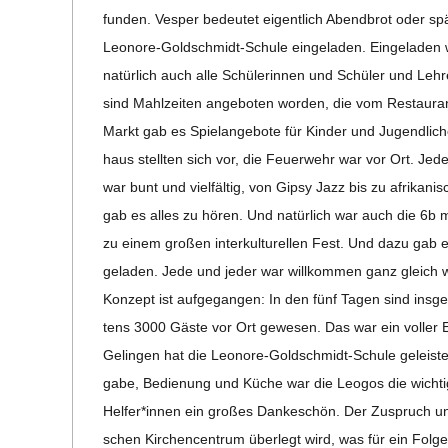
22
C
fun­den. Ves­per bedeu­tet eigent­lich Abend­brot oder s
Leo­­nore-Gol­d­­schmidt-Schule ein­ge­la­den. Ein­ge­la
H
natür­lich auch alle Schü­le­rin­nen und Schü­ler und Leh
sind Mahl­zei­ten ange­bo­ten wor­den, die vom Restau­ran
M
Markt gab es Spiel­an­ge­bote für Kin­der und Jugend­li­
haus stell­ten sich vor, die Feu­er­wehr war vor Ort. J
I
war bunt und viel­fäl­tig, von Gipsy Jazz bis zu afri­ka­ni
gab es alles zu hören. Und natür­lich war auch die 6b m
D
zu einem gro­ßen inter­kul­tu­rel­len Fest. Und dazu gab 
ge­la­den. Jede und jeder war will­kom­men ganz gleich we
T
Kon­zept ist auf­ge­gan­gen: In den fünf Tagen sind ins­g
tens 3000 Gäste vor Ort gewe­sen. Das war ein vol­ler Er
-
Gelin­gen hat die Leo­­nore-Gol­d­­schmidt-Schule geleis­
gabe, Bedie­nung und Küche war die Leo­gos die wich­t
S
Helfer*innen ein gro­ßes Dan­ke­schön. Der Zuspruch und
schen Kir­chen­cen­trum über­legt wird, was für ein Fol­ge