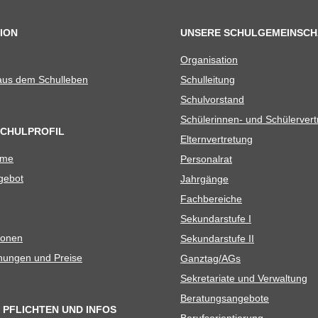
ION
UNSERE SCHULGEMEINSCH
Orga­ni­sa­tion
 aus dem Schulleben
Schul­lei­tung
Schul­vor­stand
Schü­le­rin­nen- und Schülerver
SCHULPROFIL
Eltern­ver­tre­tung
ame
Per­so­nal­rat
e­bot
Jahr­gänge
Fach­be­rei­che
Sekun­dar­stufe I
io­nen
Sekun­dar­stufe II
­nun­gen und Preise
Ganztag/​​AGs
Sekre­ta­riate und Verwaltung
Bera­tungs­an­ge­bote
 PFLICHTEN UND INFOS
Berufs­ori­en­tie­rung