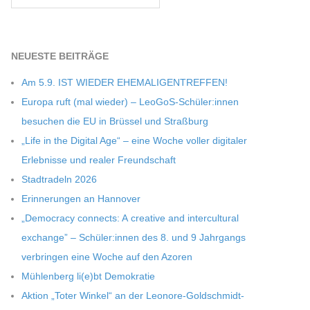
NEU­ESTE BEITRÄGE
Am 5.9. IST WIEDER EHEMALIGENTREFFEN!
Europa ruft (mal wie­der) – LeoGoS-Schüler:innen
besu­chen die EU in Brüs­sel und Straßburg
„Life in the Digi­tal Age“ – eine Woche vol­ler digi­ta­ler
Erleb­nisse und rea­ler Freundschaft
Stadt­ra­deln 2026
Erin­ne­run­gen an Hannover
„Demo­cracy con­nects: A crea­tive and inter­cul­tu­ral
exch­ange” – Schüler:innen des 8. und 9 Jahr­gangs
ver­brin­gen eine Woche auf den Azoren
Müh­len­berg li(e)bt Demokratie
Aktion „Toter Win­kel“ an der Leonore-Goldschmidt-