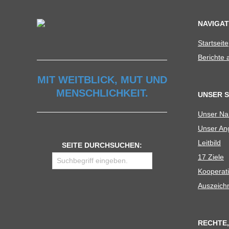
NAVIGAT
Start­seite
Berichte
MIT WEITBLICK, MUT UND
MENSCHLICHKEIT.
UNSER 
Unser N
Unser Ang
Leit­bild
SEITE DURCHSUCHEN:
17 Ziele
Koope­ra­t
Aus­zeich
RECHTE,