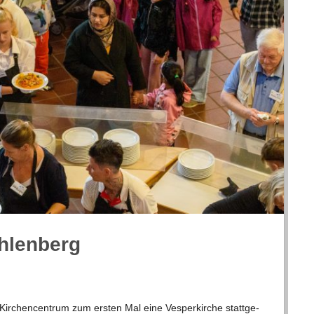
ühlenberg
r­chen­cen­trum zum ers­ten Mal eine Ves­per­kir­che statt­ge­