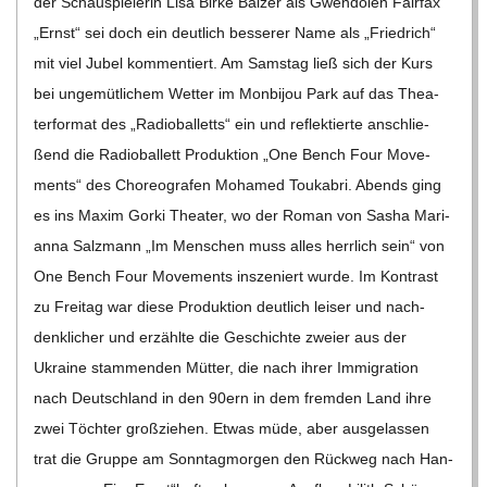
der Schau­spie­le­rin Lisa Birke Bal­zer als Gwen­do­len Fair­fax
C
„Ernst“ sei doch ein deut­lich bes­se­rer Name als „Fried­rich“
mit viel Jubel kom­men­tiert. Am Sams­tag ließ sich der Kurs
H
bei unge­müt­li­chem Wet­ter im Mon­bi­jou Park auf das Thea­
ter­for­mat des „Radio­bal­letts“ ein und reflek­tierte anschlie­
M
ßend die Radio­bal­lett Pro­duk­tion „One Bench Four Move­
ments“ des Cho­reo­gra­fen Moha­med Tou­ka­bri. Abends ging
I
es ins Maxim Gorki Thea­ter, wo der Roman von Sasha Mari­
anna Salz­mann „Im Men­schen muss alles herr­lich sein“ von
D
One Bench Four Move­ments insze­niert wurde. Im Kon­trast
zu Frei­tag war diese Pro­duk­tion deut­lich lei­ser und nach­
T
denk­li­cher und erzählte die Geschichte zweier aus der
Ukraine stam­men­den Müt­ter, die nach ihrer Immi­gra­tion
-
nach Deutsch­land in den 90ern in dem frem­den Land ihre
zwei Töch­ter groß­zie­hen. Etwas müde, aber aus­ge­las­sen
S
trat die Gruppe am Sonn­tag­mor­gen den Rück­weg nach Han­