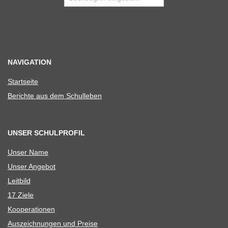
NAVIGATION
Start­seite
Berichte aus dem Schulleben
UNSER SCHULPROFIL
Unser Name
Unser Ange­bot
Leit­bild
17 Ziele
Koope­ra­tio­nen
Aus­zeich­nun­gen und Preise