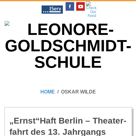
Skip
to
content
L
Primary
E
Navigation
HOME
OSKAR WILDE
Menu
O
N
„Ernst“Haft Ber­lin – Thea­ter­
fahrt des 13. Jahr­gangs