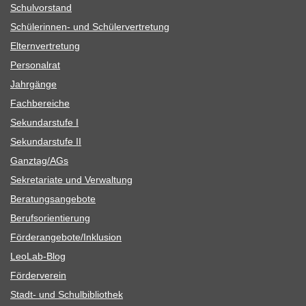
Schul­vor­stand
Schü­le­rin­nen- und Schülervertretung
Eltern­ver­tre­tung
Per­so­nal­rat
Jahr­gänge
Fach­be­rei­che
Sekun­dar­stufe I
Sekun­dar­stufe II
Ganztag/​​AGs
Sekre­ta­riate und Verwaltung
Bera­tungs­an­ge­bote
Berufs­ori­en­tie­rung
Förderangebote/​​Inklusion
Leo­Lab-Blog
För­der­ver­ein
Stadt- und Schulbibliothek