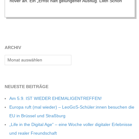
no­ver an. Ein „Ernst“haft gelun­ge­ner Aus­flug. Lilith Schön
C
H
U
ARCHIV
L
Archiv
E
NEU­ESTE BEITRÄGE
Am 5.9. IST WIEDER EHEMALIGENTREFFEN!
Europa ruft (mal wie­der) – LeoGoS-Schüler:innen besu­chen die
EU in Brüs­sel und Straßburg
„Life in the Digi­tal Age“ – eine Woche vol­ler digi­ta­ler Erleb­nisse
und rea­ler Freundschaft