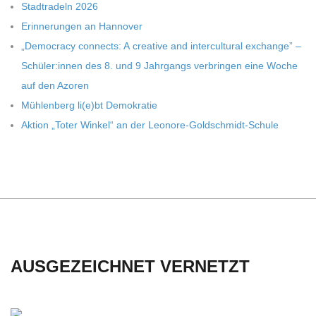
Stadt­ra­deln 2026
Erin­ne­run­gen an Hannover
„Demo­cracy con­nects: A crea­tive and inter­cul­tu­ral exch­ange” –
Schüler:innen des 8. und 9 Jahr­gangs ver­brin­gen eine Woche
auf den Azoren
Müh­len­berg li(e)bt Demokratie
Aktion „Toter Win­kel“ an der Leonore-Goldschmidt-Schule
AUSGEZEICHNET VERNETZT