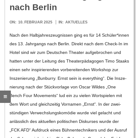
O
nach Berlin
R
2025-
ON:
10. FEBRUAR 2025
IN:
AKTUELLES
02-
E
Nach den Halb­jah­res­zeug­nis­sen ging es für 14 Schüler*innen
10
des 13. Jahr­gangs nach Ber­lin. Direkt nach dem Check-In im
-
Hotel sind wir zum Deut­schen Thea­ter auf­ge­bro­chen und
hat­ten unter der Lei­tung des Thea­ter­päd­ago­gen Timo Staaks
G
einen sehr inspi­rie­ren­den vor­be­rei­ten­den Work­shop zur
Insze­nie­rung „Bun­burry. Ernst sein is ever­y­thing“. Die Insze­
O
nie­rung nach der Stück­vor­lage von Oscar Wil­des „One
Bench Four Move­ments“ lud ein zu vie­len Wort­spie­len mit
L
dem Wort und gleich­zei­tig Vor­na­men „Ernst“. In der zwei­
stün­di­gen Ver­wechs­lungs­ko­mö­die wurde viel gelacht und
D
anläss­lich des aktu­el­len poli­ti­schen Dis­kur­ses wurde der
„FCK AFD“ Auf­druck eines Büh­nen­tech­ni­kers und der Aus­ruf
S