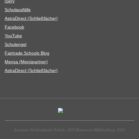
iServ
Schul­aus­fälle
Astra­Di­rect (Schließ­fä­cher)
Face­book
You­Tube
Schul­en­gel
Fair­trade Schools Blog
Mensa (Menü­part­ner)
Astra­Di­rect (Schließ­fä­cher)
Leonore-Goldschmidt-Schule, IGS Hannover-Mühlenberg 2026