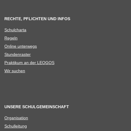
RECHTE, PFLICHTEN UND INFOS
Schul­charta
Regeln
Online unter­wegs
Stun­den­ras­ter
Prak­ti­kum an der LEOGOS
Wir suchen
UNSERE SCHULGEMEINSCHAFT
Orga­ni­sa­tion
Schul­lei­tung