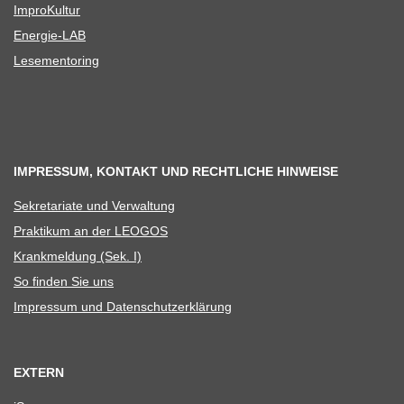
Impro­Kul­tur
Ener­­gie-LAB
Lese­men­to­ring
IMPRESSUM, KONTAKT UND RECHTLICHE HINWEISE
Sekre­ta­riate und Verwaltung
Prak­ti­kum an der LEOGOS
Krank­mel­dung (Sek. I)
So fin­den Sie uns
Impres­sum und Datenschutzerklärung
EXTERN