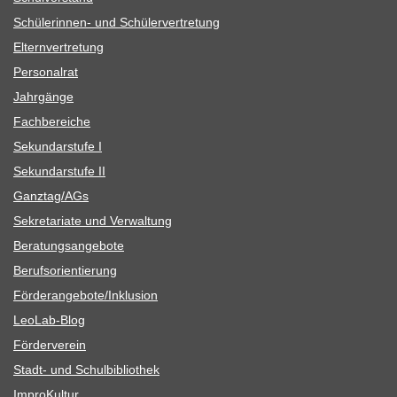
Schü­le­rin­nen- und Schülervertretung
Eltern­ver­tre­tung
Per­so­nal­rat
Jahr­gänge
Fach­be­rei­che
Sekun­dar­stufe I
Sekun­dar­stufe II
Ganztag/​​AGs
Sekre­ta­riate und Verwaltung
Bera­tungs­an­ge­bote
Berufs­ori­en­tie­rung
Förderangebote/​​Inklusion
Leo­Lab-Blog
För­der­ver­ein
Stadt- und Schulbibliothek
Impro­Kul­tur