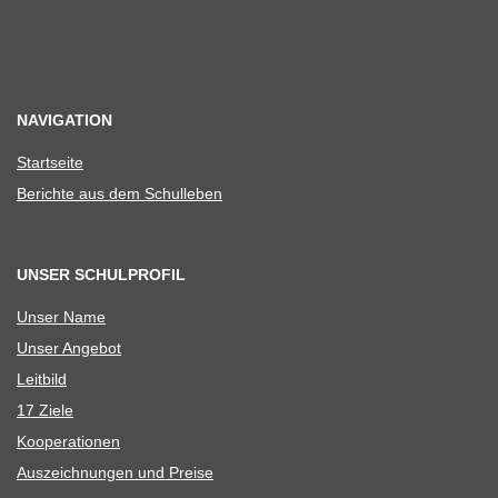
NAVIGATION
Start­seite
Berichte aus dem Schulleben
UNSER SCHULPROFIL
Unser Name
Unser Ange­bot
Leit­bild
17 Ziele
Koope­ra­tio­nen
Aus­zeich­nun­gen und Preise