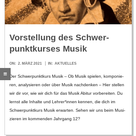
R
E
Vor­stel­lung des Schwer­
-
punkt­kur­ses Musik
G
2021-
ON:
2. MÄRZ 2021
IN:
AKTUELLES
03-
O
Der Schwer­punkt­kurs Musik – Ob Musik spie­len, kom­po­nie­
02
ren, ana­ly­sie­ren oder über Musik nach­den­ken – Hier stel­len
L
wir dir vor, wie wir dich für das Musik Abitur vor­be­rei­ten. Du
lernst alle Inhalte und Lehrer*innen ken­nen, die dich im
D
Schwer­punkt­kurs Musik erwar­ten. Sehen wir uns beim Musi­
zie­ren im kom­men­den Jahr­gang 12?
S