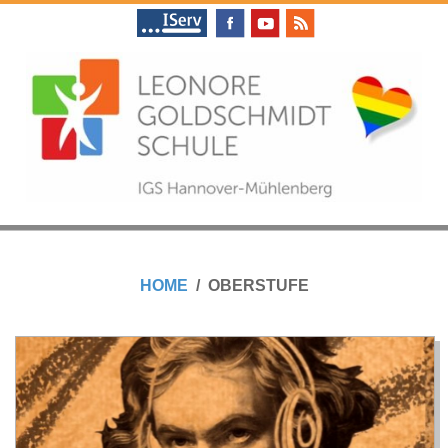
Skip
to
content
L
Primary
E
Navigation
HOME
OBERSTUFE
Menu
O
N
O