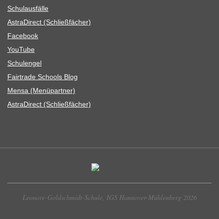
Schul­aus­fälle
Astra­Di­rect (Schließ­fä­cher)
Face­book
You­Tube
Schul­en­gel
Fair­trade Schools Blog
Mensa (Menü­part­ner)
Astra­Di­rect (Schließ­fä­cher)
Leonore-Goldschmidt-Schule, IGS Hannover-Mühlenberg 2026