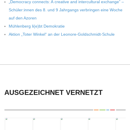
C
„Demo­cracy con­nects: A crea­tive and inter­cul­tu­ral exch­ange” –
Schüler:innen des 8. und 9 Jahr­gangs ver­brin­gen eine Woche
H
auf den Azoren
Müh­len­berg li(e)bt Demokratie
U
Aktion „Toter Win­kel“ an der Leonore-Goldschmidt-Schule
L
E
AUSGEZEICHNET VERNETZT