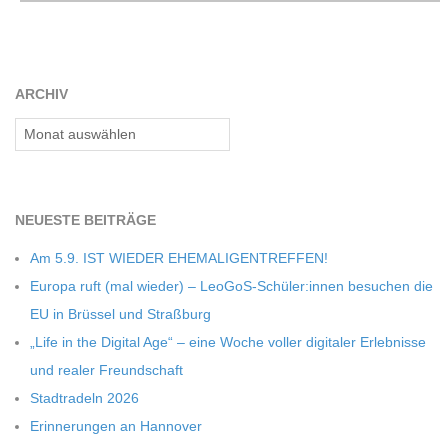
C
H
ARCHIV
M
Archiv
I
NEU­ESTE BEITRÄGE
D
Am 5.9. IST WIEDER EHEMALIGENTREFFEN!
T
Europa ruft (mal wie­der) – LeoGoS-Schüler:innen besu­chen die
EU in Brüs­sel und Straßburg
-
„Life in the Digi­tal Age“ – eine Woche vol­ler digi­ta­ler Erleb­nisse
und rea­ler Freundschaft
S
Stadt­ra­deln 2026
Erin­ne­run­gen an Hannover