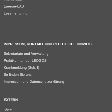
Ener­­gie-LAB
Lese­men­to­ring
IMPRESSUM, KONTAKT UND RECHTLICHE HINWEISE
Sekre­ta­riate und Verwaltung
Prak­ti­kum an der LEOGOS
Krank­mel­dung (Sek. I)
So fin­den Sie uns
Impres­sum und Datenschutzerklärung
EXTERN
iServ