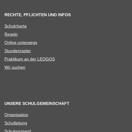
RECHTE, PFLICHTEN UND INFOS
Schul­charta
Regeln
Online unter­wegs
Stun­den­ras­ter
Prak­ti­kum an der LEOGOS
Wir suchen
UNSERE SCHULGEMEINSCHAFT
Orga­ni­sa­tion
Schul­lei­tung
Schul­vor­stand