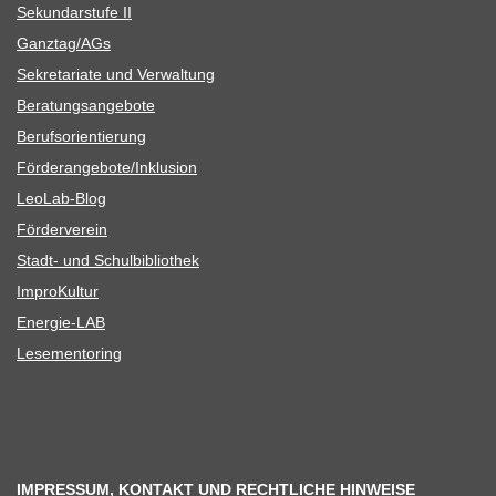
Sekun­dar­stufe II
Ganztag/​​AGs
Sekre­ta­riate und Verwaltung
Bera­tungs­an­ge­bote
Berufs­ori­en­tie­rung
Förderangebote/​​Inklusion
Leo­Lab-Blog
För­der­ver­ein
Stadt- und Schulbibliothek
Impro­Kul­tur
Ener­­gie-LAB
Lese­men­to­ring
IMPRESSUM, KONTAKT UND RECHTLICHE HINWEISE