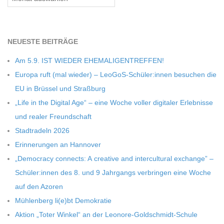
C
H
NEU­ESTE BEITRÄGE
Am 5.9. IST WIEDER EHEMALIGENTREFFEN!
M
Europa ruft (mal wie­der) – LeoGoS-Schüler:innen besu­chen die
EU in Brüs­sel und Straßburg
I
„Life in the Digi­tal Age“ – eine Woche vol­ler digi­ta­ler Erleb­nisse
und rea­ler Freundschaft
D
Stadt­ra­deln 2026
Erin­ne­run­gen an Hannover
T
„Demo­cracy con­nects: A crea­tive and inter­cul­tu­ral exch­ange” –
Schüler:innen des 8. und 9 Jahr­gangs ver­brin­gen eine Woche
-
auf den Azoren
Müh­len­berg li(e)bt Demokratie
S
Aktion „Toter Win­kel“ an der Leonore-Goldschmidt-Schule