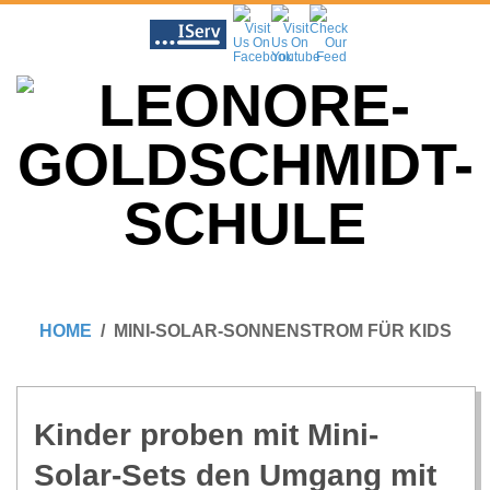
Skip
to
content
L
Primary
E
Navigation
HOME
MINI-SOLAR-SONNENSTROM FÜR KIDS
Menu
O
N
Kin­der pro­ben mit Mini-
Solar-Sets den Umgang mit