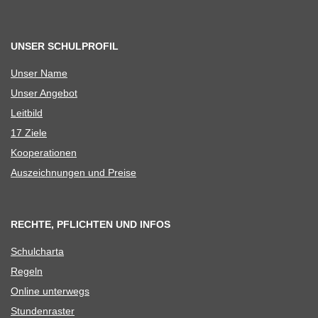
UNSER SCHULPROFIL
Unser Name
Unser Ange­bot
Leit­bild
17 Ziele
Koope­ra­tio­nen
Aus­zeich­nun­gen und Preise
RECHTE, PFLICHTEN UND INFOS
Schul­charta
Regeln
Online unter­wegs
Stun­den­ras­ter