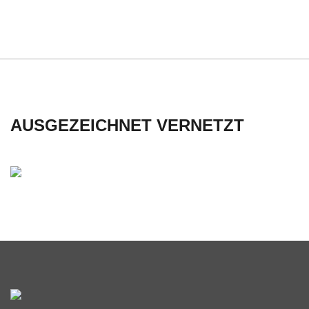
C
H
U
L
AUSGEZEICHNET VERNETZT
E