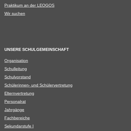
Prak­ti­kum an der LEOGOS
Wir suchen
UNSERE SCHULGEMEINSCHAFT
Orga­ni­sa­tion
Schul­lei­tung
Schul­vor­stand
Schü­le­rin­nen- und Schülervertretung
Eltern­ver­tre­tung
Per­so­nal­rat
Jahr­gänge
Fach­be­rei­che
Sekun­dar­stufe I