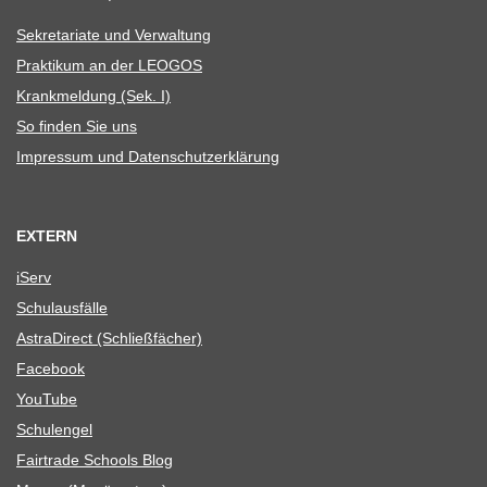
Sekre­ta­riate und Verwaltung
Prak­ti­kum an der LEOGOS
Krank­mel­dung (Sek. I)
So fin­den Sie uns
Impres­sum und Datenschutzerklärung
EXTERN
iServ
Schul­aus­fälle
Astra­Di­rect (Schließ­fä­cher)
Face­book
You­Tube
Schul­en­gel
Fair­trade Schools Blog