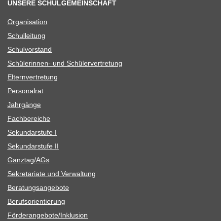
UNSERE SCHULGEMEINSCHAFT
Orga­ni­sa­tion
Schul­lei­tung
Schul­vor­stand
Schü­le­rin­nen- und Schülervertretung
Eltern­ver­tre­tung
Per­so­nal­rat
Jahr­gänge
Fach­be­rei­che
Sekun­dar­stufe I
Sekun­dar­stufe II
Ganztag/​​AGs
Sekre­ta­riate und Verwaltung
Bera­tungs­an­ge­bote
Berufs­ori­en­tie­rung
Förderangebote/​​Inklusion