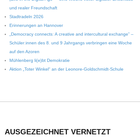
C
und rea­ler Freundschaft
H
Stadt­ra­deln 2026
Erin­ne­run­gen an Hannover
U
„Demo­cracy con­nects: A crea­tive and inter­cul­tu­ral exch­ange” –
Schüler:innen des 8. und 9 Jahr­gangs ver­brin­gen eine Woche
L
auf den Azoren
Müh­len­berg li(e)bt Demokratie
E
Aktion „Toter Win­kel“ an der Leonore-Goldschmidt-Schule
AUSGEZEICHNET VERNETZT