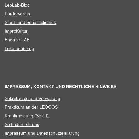
Leo­Lab-Blog
För­der­ver­ein
Stadt- und Schulbibliothek
Impro­Kul­tur
Ener­­gie-LAB
Lese­men­to­ring
IMPRESSUM, KONTAKT UND RECHTLICHE HINWEISE
Sekre­ta­riate und Verwaltung
Prak­ti­kum an der LEOGOS
Krank­mel­dung (Sek. I)
So fin­den Sie uns
Impres­sum und Datenschutzerklärung