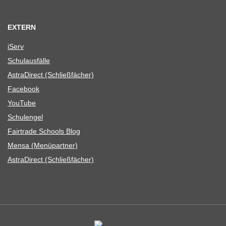
EXTERN
iServ
Schul­aus­fälle
Astra­Di­rect (Schließ­fä­cher)
Face­book
You­Tube
Schul­en­gel
Fair­trade Schools Blog
Mensa (Menü­part­ner)
Astra­Di­rect (Schließ­fä­cher)