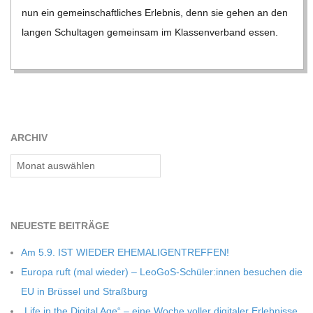
C
nun ein gemein­schaft­li­ches Erleb­nis, denn sie gehen an den
lan­gen Schul­ta­gen gemein­sam im Klas­sen­ver­band essen.
H
M
I
ARCHIV
D
Archiv
T
NEU­ESTE BEITRÄGE
-
Am 5.9. IST WIEDER EHEMALIGENTREFFEN!
Europa ruft (mal wie­der) – LeoGoS-Schüler:innen besu­chen die
S
EU in Brüs­sel und Straßburg
„Life in the Digi­tal Age“ – eine Woche vol­ler digi­ta­ler Erleb­nisse