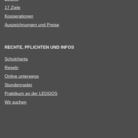
17 Ziele
Koope­ra­tio­nen
Aus­zeich­nun­gen und Preise
RECHTE, PFLICHTEN UND INFOS
Schul­charta
Regeln
Online unter­wegs
Stun­den­ras­ter
Prak­ti­kum an der LEOGOS
Wir suchen