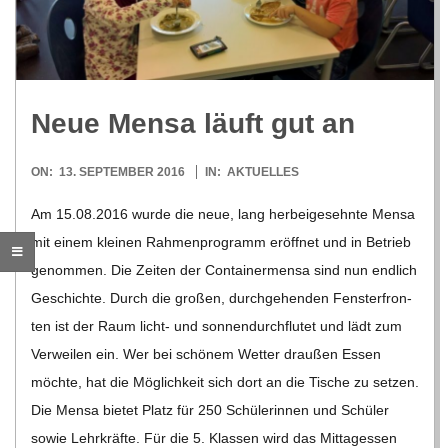
R
E
Neue Mensa läuft gut an
-
2016-
ON:
13. SEPTEMBER 2016
IN:
AKTUELLES
G
09-
Am 15.08.2016 wurde die neue, lang her­bei­ge­sehnte Mensa
13
mit einem klei­nen Rah­men­pro­gramm eröff­net und in Betrieb
O
genom­men. Die Zei­ten der Con­tai­ner­mensa sind nun end­lich
L
Geschichte. Durch die gro­ßen, durch­ge­hen­den Fens­ter­fron­
ten ist der Raum licht- und son­nen­durch­flu­tet und lädt zum
D
Ver­wei­len ein. Wer bei schö­nem Wet­ter drau­ßen Essen
möchte, hat die Mög­lich­keit sich dort an die Tische zu set­zen.
S
Die Mensa bie­tet Platz für 250 Schü­le­rin­nen und Schü­ler
sowie Lehr­kräfte. Für die 5. Klas­sen wird das Mit­tag­essen