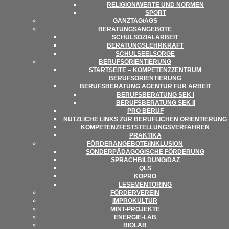
RELIGION/​​WERTE UND NORMEN
SPORT
GANZTAG/​​AGS
BERA­TUNGS­AN­GE­BOTE
SCHUL­SO­ZI­AL­AR­BEIT
BERA­TUNGS­LEHR­KRAFT
SCHUL­SEEL­SORGE
BERUFS­ORI­EN­TIE­RUNG
START­SEITE – KOM­PE­TENZ­ZEN­TRUM
BERUFSORIENTIERUNG
BERUFS­BE­RA­TUNG AGEN­TUR FÜR ARBEIT
BERUFS­BE­RA­TUNG SEK I
BERUFS­BE­RA­TUNG SEK II
PRO BERUF
NÜTZ­LI­CHE LINKS ZUR BERUF­LI­CHEN ORIENTIERUNG
KOM­PE­TENZ­FEST­STEL­LUNGS­VER­FAH­REN
PRAK­TIKA
FÖRDERANGEBOTE/​​INKLUSION
SON­DER­PÄD­AGO­GI­SCHE FÖRDERUNG
SPRACHBILDUNG/​​DAZ
QLS
KOPRO
LESE­MEN­TO­RING
FÖR­DER­VER­EIN
IMPRO­KUL­TUR
MINT-PRO­­JEKTE
ENER­­GIE-LAB
BIO­LAB