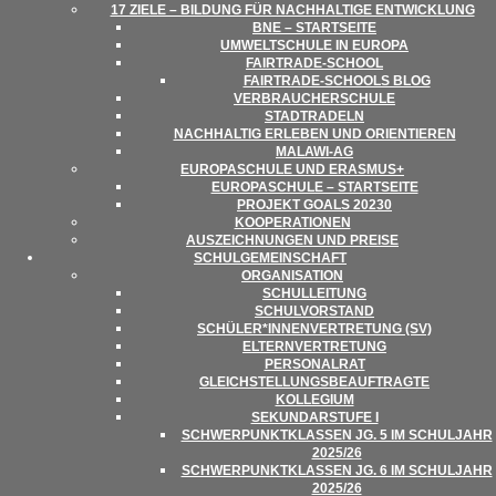
SCHULE
17 ZIELE – BIL­DUNG FÜR NACH­HAL­TIGE ENTWICKLUNG
BNE – STARTSEITE
UMWELT­SCHULE IN EUROPA
FAIR­­TRADE-SCHOOL
FAIR­TRADE-SCHOOLS BLOG
VER­BRAU­CHER­SCHULE
STADT­RA­DELN
NACH­HAL­TIG ERLE­BEN UND ORIENTIEREN
MALAWI-AG
EURO­PA­SCHULE UND ERASMUS+
EURO­PA­SCHULE – STARTSEITE
PRO­JEKT GOALS 20230
KOOPE­RA­TIO­NEN
AUS­ZEICH­NUN­GEN UND PREISE
SCHUL­GE­MEIN­SCHAFT
ORGA­NI­SA­TION
SCHUL­LEI­TUNG
SCHUL­VOR­STAND
SCHÜLER*INNENVERTRETUNG (SV)
ELTERN­VER­TRE­TUNG
PER­SO­NAL­RAT
GLEICH­STEL­LUNGS­BE­AUF­TRAGTE
KOL­LE­GIUM
SEKUN­DAR­STUFE I
SCHWER­PUNKT­KLAS­SEN JG. 5 IM SCHUL­JAHR
2025/​​26
SCHWER­PUNKT­KLAS­SEN JG. 6 IM SCHUL­JAHR
2025/​​26