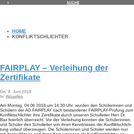
SUCHE
HOME
KONFLIKTSCHLICHTER
FAIRPLAY – Ver­lei­hung der
Zertifikate
2018-
On:
8. Juni 2018
06-
In:
Aktuelles
08
Am Mon­tag, 04.06.2018 um 14.30 Uhr, wur­den den Schü­le­rin­nen und
Schü­lern der AG FAIRPLAY nach bestan­de­ner FAIR­­PLAY-Prü­­fung zum
Kon­flikt­schlich­ter ihre Zer­ti­fi­kate durch unse­ren Schul­lei­ter Herr Dr.
Bax fei­er­lich über­reicht. Vor der Ver­lei­hung konn­ten die Schü­le­rin­nen
und Schü­ler den Schul­lei­ter von ihren Kennt­nis­sen der Kon­flikt­schlich­
tung voll­auf über­zeu­gen. Die Schü­le­rin­nen und Schü­ler wer­den nun