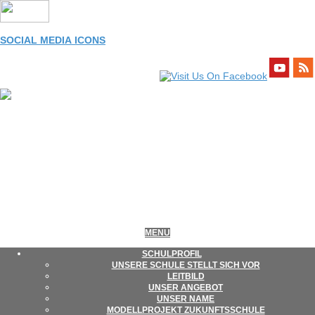
Skip
to
content
SOCIAL MEDIA ICONS
LEONORE-
Primary
MENU
Navigation
Menu
SCHUL­PRO­FIL
UNSERE SCHULE STELLT SICH VOR
GOLDSCHMIDT-
LEIT­BILD
UNSER ANGE­BOT
UNSER NAME
MODELL­PRO­JEKT ZUKUNFTSSCHULE