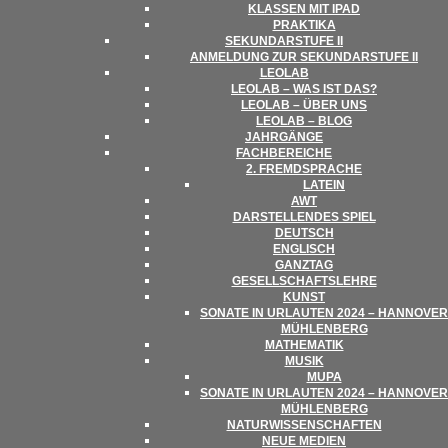
KLAS­SEN MIT IPAD
PRAK­TIKA
SEKUN­DAR­STUFE II
ANMEL­DUNG ZUR SEKUN­DAR­STUFE II
LEO­LAB
LEO­LAB – WAS IST DAS?
LEO­LAB – ÜBER UNS
LEO­LAB – BLOG
JAHR­GÄNGE
FACH­BE­REI­CHE
2. FREMD­SPRA­CHE
LATEIN
AWT
DAR­STEL­LEN­DES SPIEL
DEUTSCH
ENG­LISCH
GANZ­TAG
GESELL­SCHAFTS­LEHRE
KUNST
SONATE IN URLAU­TEN 2024 – HAN­NO­VER
MÜHLENBERG
MATHE­MA­TIK
MUSIK
MUPA
SONATE IN URLAU­TEN 2024 – HAN­NO­VER
MÜHLENBERG
NATUR­WIS­SEN­SCHAF­TEN
NEUE MEDIEN