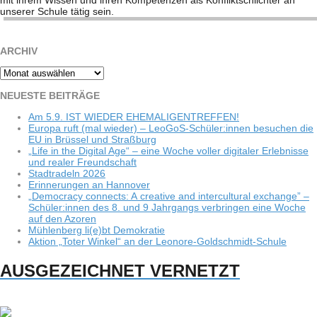
mit ihrem Wis­sen und ihren Kom­pe­ten­zen als Kon­flikt­schlich­ter an
unse­rer Schule tätig sein.
ARCHIV
Archiv
NEU­ESTE BEITRÄGE
Am 5.9. IST WIEDER EHEMALIGENTREFFEN!
Europa ruft (mal wie­der) – LeoGoS-Schüler:innen besu­chen die
EU in Brüs­sel und Straßburg
„Life in the Digi­tal Age“ – eine Woche vol­ler digi­ta­ler Erleb­nisse
und rea­ler Freundschaft
Stadt­ra­deln 2026
Erin­ne­run­gen an Hannover
„Demo­cracy con­nects: A crea­tive and inter­cul­tu­ral exch­ange” –
Schüler:innen des 8. und 9 Jahr­gangs ver­brin­gen eine Woche
auf den Azoren
Müh­len­berg li(e)bt Demokratie
Aktion „Toter Win­kel“ an der Leonore-Goldschmidt-Schule
AUSGEZEICHNET VERNETZT