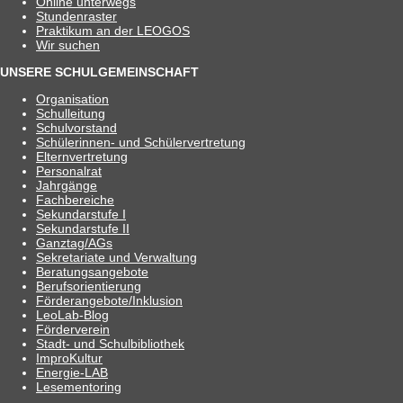
Online unter­wegs
Stun­den­ras­ter
Prak­ti­kum an der LEOGOS
Wir suchen
UNSERE SCHULGEMEINSCHAFT
Orga­ni­sa­tion
Schul­lei­tung
Schul­vor­stand
Schü­le­rin­nen- und Schülervertretung
Eltern­ver­tre­tung
Per­so­nal­rat
Jahr­gänge
Fach­be­rei­che
Sekun­dar­stufe I
Sekun­dar­stufe II
Ganztag/​​AGs
Sekre­ta­riate und Verwaltung
Bera­tungs­an­ge­bote
Berufs­ori­en­tie­rung
Förderangebote/​​Inklusion
Leo­Lab-Blog
För­der­ver­ein
Stadt- und Schulbibliothek
Impro­Kul­tur
Ener­­gie-LAB
Lese­men­to­ring