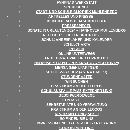
FAHR­RAD-WER­K­STATT
SCHUL­HUNDE
STADT- UND SCHUL­BI­BLIO­THEK MÜHLENBERG
AKTU­EL­LES UND PRESSE
BERICHTE AUS DEM SCHULLEBEN
PRES­SE­SPIE­GEL
SONATE IN URLAU­TEN 2024 – HAN­NO­VER MÜHLENBERG
RECHTE, PFLICH­TEN UND INFOS
SCHUL­JAH­RES­PLA­NER UND KALENDER
SCHUL­CHARTA
REGELN
ONLINE UNTER­WEGS
ARBEITS­MA­TE­RIAL UND LERNMITTEL
HIN­WEISE ZU COVID-19 (SARS-COV‑2/“CORONA“)
MENSA (MENÜ­PART­NER)
SCHLIESS­FÄ­CHER (ASTRA DIRECT)
STUN­DEN­RAS­TER
WIR SUCHEN
PRAK­TI­KUM AN DER LEOGOS
SCHUL­AUS­FÄLLE (VMZ, EXTER­NER LINK)
BESCHWER­DE­WEGE
KON­TAKT
SEKRE­TA­RIATE UND VERWALTUNG
PRAK­TI­KUM AN DER LEOGOS
KRANK­MEL­DUNG (SEK. I)
SO FIN­DEN SIE UNS
IMPRES­SUM UND DATENSCHUTZERKLÄRUNG
COO­KIE-RICHT­LI­NIE