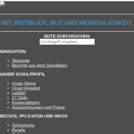
MIT WEITBLICK, MUT UND MENSCHLICHKEIT.
SEITE DURCHSUCHEN:
NAVIGATION
Start­seite
Berichte aus dem Schulleben
UNSER SCHULPROFIL
Unser Name
Unser Ange­bot
Leit­bild
17 Ziele
Koope­ra­tio­nen
Aus­zeich­nun­gen und Preise
RECHTE, PFLICHTEN UND INFOS
Schul­charta
Regeln