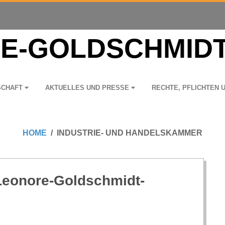
­SCHAFT
AKTU­EL­LES UND PRESSE
RECHTE, PFLICH­TEN 
HOME
INDUSTRIE- UND HANDELSKAMMER
 Leonore-Goldschmidt-