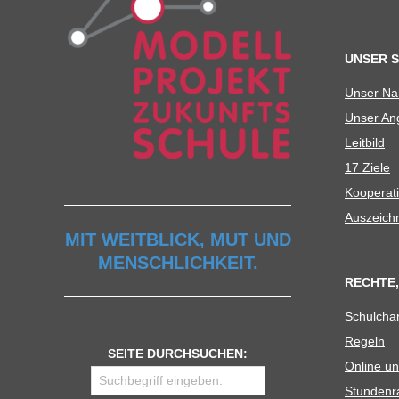
U
UNSER 
L
Unser N
Unser Ang
E
Leit­bild
17 Ziele
Koope­ra­t
Aus­zeich
MIT WEITBLICK, MUT UND
MENSCHLICHKEIT.
RECHTE,
Schul­cha
Regeln
SEITE DURCHSUCHEN:
Online un
Stun­den­r