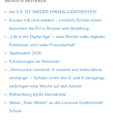
NEU­ESTE BEITRÄGE
Am 5.9. IST WIEDER EHEMALIGENTREFFEN!
Europa ruft (mal wie­der) – LeoGoS-Schüler:innen
besu­chen die EU in Brüs­sel und Straßburg
„Life in the Digi­tal Age“ – eine Woche vol­ler digi­ta­ler
Erleb­nisse und rea­ler Freundschaft
Stadt­ra­deln 2026
Erin­ne­run­gen an Hannover
„Demo­cracy con­nects: A crea­tive and inter­cul­tu­ral
exch­ange” – Schüler:innen des 8. und 9 Jahr­gangs
ver­brin­gen eine Woche auf den Azoren
Müh­len­berg li(e)bt Demokratie
Aktion „Toter Win­kel“ an der Leonore-Goldschmidt-
Schule