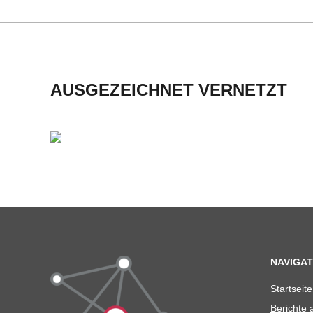
H
M
I
AUSGEZEICHNET VERNETZT
D
T
-
S
C
NAVIGAT
Start­seite
H
Berichte