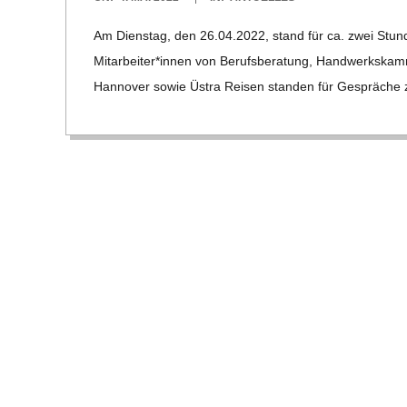
E
05-
Am Diens­tag, den 26.04.2022, stand für ca. zwei Stun­d
04
-
Mitarbeiter*innen von Berufs­be­ra­tung, Hand­werks­kam­
Han­no­ver sowie Üstra Rei­sen stan­den für Gesprä­che
G
O
L
D
S
C