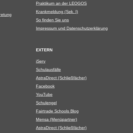
Prak­ti­kum an der LEOGOS
Krank­mel­dung (Sek. I)
tretung
So fin­den Sie uns
Impres­sum und Datenschutzerklärung
EXTERN
iServ
Schul­aus­fälle
Astra­Di­rect (Schließ­fä­cher)
Face­book
You­Tube
Schul­en­gel
Fair­trade Schools Blog
Mensa (Menü­part­ner)
Astra­Di­rect (Schließ­fä­cher)