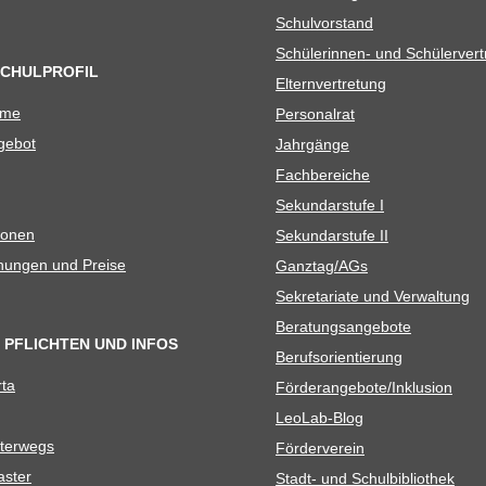
Schul­vor­stand
Schü­le­rin­nen- und Schülerver
SCHULPROFIL
Eltern­ver­tre­tung
ame
Per­so­nal­rat
e­bot
Jahr­gänge
Fach­be­rei­che
Sekun­dar­stufe I
io­nen
Sekun­dar­stufe II
­nun­gen und Preise
Ganztag/​​AGs
Sekre­ta­riate und Verwaltung
Bera­tungs­an­ge­bote
 PFLICHTEN UND INFOS
Berufs­ori­en­tie­rung
rta
Förderangebote/​​Inklusion
Leo­Lab-Blog
ter­wegs
För­der­ver­ein
as­ter
Stadt- und Schulbibliothek