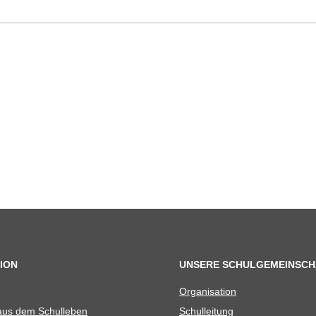
ION
UNSERE SCHULGEMEINSCH
Orga­ni­sa­tion
 aus dem Schulleben
Schul­lei­tung