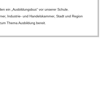
en ein „Aus­bil­dungs­bus“ vor unse­rer Schule.
mer, Indus­­trie- und Han­dels­kam­mer, Stadt und Region
 zum Thema Aus­bil­dung bereit.