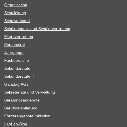
Orga­ni­sa­tion
Schul­lei­tung
Schul­vor­stand
Schü­le­rin­nen- und Schülervertretung
Eltern­ver­tre­tung
Per­so­nal­rat
Jahr­gänge
Fach­be­rei­che
Sekun­dar­stufe I
Sekun­dar­stufe II
Ganztag/​​AGs
Sekre­ta­riate und Verwaltung
Bera­tungs­an­ge­bote
Berufs­ori­en­tie­rung
Förderangebote/​​Inklusion
Leo­Lab-Blog