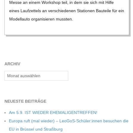
Messe an einem Work­shop teil, in dem sie sich mit Hilfe
C
eines Lauf­zet­tels an ver­schie­de­nen Sta­tio­nen Bau­teile für ein
Modell­auto orga­ni­sie­ren muss­ten.
H
M
I
ARCHIV
D
Archiv
T
-
NEU­ESTE BEITRÄGE
Am 5.9. IST WIEDER EHEMALIGENTREFFEN!
S
Europa ruft (mal wie­der) – LeoGoS-Schüler:innen besu­chen die
EU in Brüs­sel und Straßburg