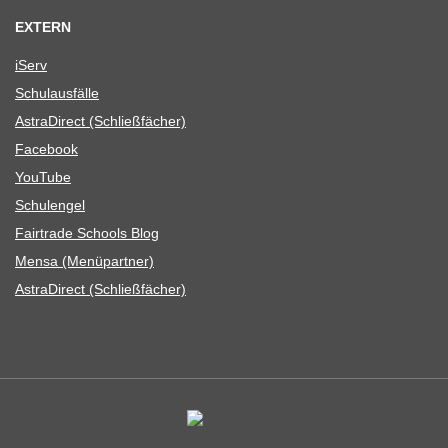
EXTERN
iServ
Schul­aus­fälle
Astra­Di­rect (Schließ­fä­cher)
Face­book
You­Tube
Schul­en­gel
Fair­trade Schools Blog
Mensa (Menü­part­ner)
Astra­Di­rect (Schließ­fä­cher)