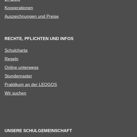
Koope­ra­tio­nen
Aus­zeich­nun­gen und Preise
RECHTE, PFLICHTEN UND INFOS
Schul­charta
Regeln
Online unter­wegs
Stun­den­ras­ter
Prak­ti­kum an der LEOGOS
Wir suchen
UNSERE SCHULGEMEINSCHAFT