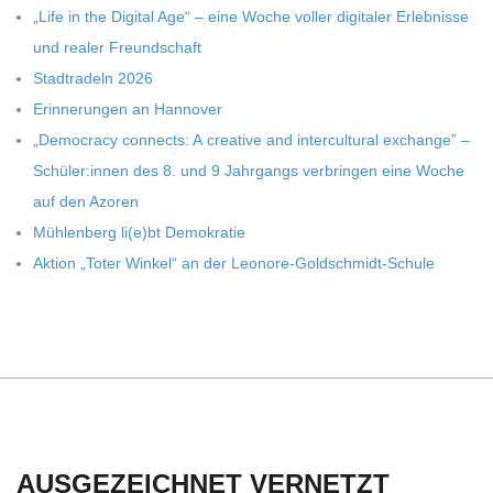
C
„Life in the Digi­tal Age“ – eine Woche vol­ler digi­ta­ler Erleb­nisse
und rea­ler Freundschaft
H
Stadt­ra­deln 2026
Erin­ne­run­gen an Hannover
U
„Demo­cracy con­nects: A crea­tive and inter­cul­tu­ral exch­ange” –
Schüler:innen des 8. und 9 Jahr­gangs ver­brin­gen eine Woche
L
auf den Azoren
Müh­len­berg li(e)bt Demokratie
E
Aktion „Toter Win­kel“ an der Leonore-Goldschmidt-Schule
AUSGEZEICHNET VERNETZT