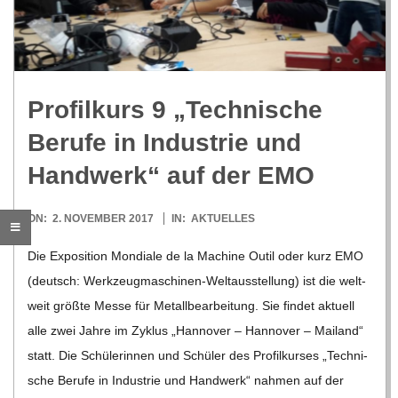
R
E
Pro­fil­kurs 9 „Tech­ni­sche
-
Berufe in Indus­trie und
G
Hand­werk“ auf der EMO
O
2017-
ON:
2. NOVEMBER 2017
IN:
AKTUELLES
11-
Die Expo­si­tion Mon­diale de la Machine Outil oder kurz EMO
L
02
(deutsch: Wer­k­­zeu­g­­ma­­schi­­nen-Wel­t­aus­s­tel­­lung) ist die welt­
weit größte Messe für Metall­be­ar­bei­tung. Sie fin­det aktu­ell
D
alle zwei Jahre im Zyklus „Han­no­ver – Han­no­ver – Mai­land“
statt. Die Schü­le­rin­nen und Schü­ler des Pro­fil­kur­ses „Tech­ni­
S
sche Berufe in Indus­trie und Hand­werk“ nah­men auf der