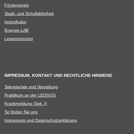
För­der­ver­ein
Stadt- und Schulbibliothek
Impro­Kul­tur
Ener­­gie-LAB
Lese­men­to­ring
IMPRESSUM, KONTAKT UND RECHTLICHE HINWEISE
Sekre­ta­riate und Verwaltung
Prak­ti­kum an der LEOGOS
Krank­mel­dung (Sek. I)
So fin­den Sie uns
Impres­sum und Datenschutzerklärung