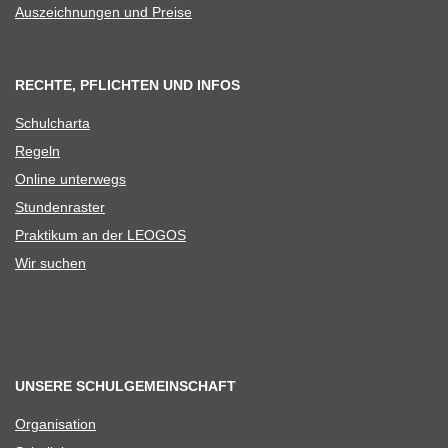
Aus­zeich­nun­gen und Preise
RECHTE, PFLICHTEN UND INFOS
Schul­charta
Regeln
Online unter­wegs
Stun­den­ras­ter
Prak­ti­kum an der LEOGOS
Wir suchen
UNSERE SCHULGEMEINSCHAFT
Orga­ni­sa­tion