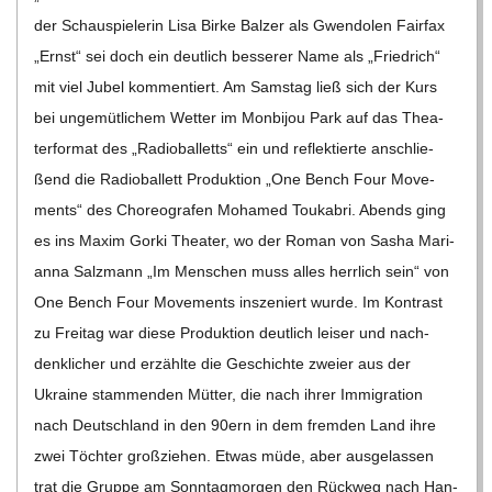
der Schau­spie­le­rin Lisa Birke Bal­zer als Gwen­do­len Fair­fax
C
„Ernst“ sei doch ein deut­lich bes­se­rer Name als „Fried­rich“
mit viel Jubel kom­men­tiert. Am Sams­tag ließ sich der Kurs
H
bei unge­müt­li­chem Wet­ter im Mon­bi­jou Park auf das Thea­
ter­for­mat des „Radio­bal­letts“ ein und reflek­tierte anschlie­
M
ßend die Radio­bal­lett Pro­duk­tion „One Bench Four Move­
I
ments“ des Cho­reo­gra­fen Moha­med Tou­ka­bri. Abends ging
es ins Maxim Gorki Thea­ter, wo der Roman von Sasha Mari­
D
anna Salz­mann „Im Men­schen muss alles herr­lich sein“ von
One Bench Four Move­ments insze­niert wurde. Im Kon­trast
T
zu Frei­tag war diese Pro­duk­tion deut­lich lei­ser und nach­
denk­li­cher und erzählte die Geschichte zweier aus der
-
Ukraine stam­men­den Müt­ter, die nach ihrer Immi­gra­tion
nach Deutsch­land in den 90ern in dem frem­den Land ihre
S
zwei Töch­ter groß­zie­hen. Etwas müde, aber aus­ge­las­sen
trat die Gruppe am Sonn­tag­mor­gen den Rück­weg nach Han­