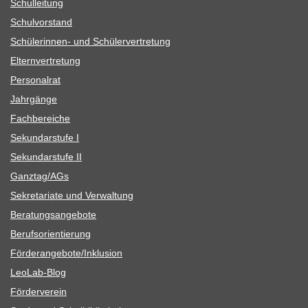
Schul­lei­tung
Schul­vor­stand
Schü­le­rin­nen- und Schülervertretung
Eltern­ver­tre­tung
Per­so­nal­rat
Jahr­gänge
Fach­be­rei­che
Sekun­dar­stufe I
Sekun­dar­stufe II
Ganztag/​​AGs
Sekre­ta­riate und Verwaltung
Bera­tungs­an­ge­bote
Berufs­ori­en­tie­rung
Förderangebote/​​Inklusion
Leo­Lab-Blog
För­der­ver­ein