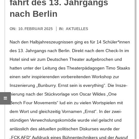
O
fahrt des 13. Jahr­gangs
nach Berlin
R
2025-
ON:
10. FEBRUAR 2025
IN:
AKTUELLES
E
02-
Nach den Halb­jah­res­zeug­nis­sen ging es für 14 Schüler*innen
10
-
des 13. Jahr­gangs nach Ber­lin. Direkt nach dem Check-In im
Hotel sind wir zum Deut­schen Thea­ter auf­ge­bro­chen und
G
hat­ten unter der Lei­tung des Thea­ter­päd­ago­gen Timo Staaks
einen sehr inspi­rie­ren­den vor­be­rei­ten­den Work­shop zur
O
Insze­nie­rung „Bun­burry. Ernst sein is ever­y­thing“. Die Insze­
nie­rung nach der Stück­vor­lage von Oscar Wil­des „One
L
Bench Four Move­ments“ lud ein zu vie­len Wort­spie­len mit
dem Wort und gleich­zei­tig Vor­na­men „Ernst“. In der zwei­
D
stün­di­gen Ver­wechs­lungs­ko­mö­die wurde viel gelacht und
anläss­lich des aktu­el­len poli­ti­schen Dis­kur­ses wurde der
S
„FCK AFD“ Auf­druck eines Büh­nen­tech­ni­kers und der Aus­ruf