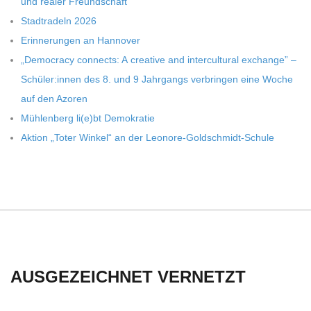
und rea­ler Freundschaft
Stadt­ra­deln 2026
Erin­ne­run­gen an Hannover
„Demo­cracy con­nects: A crea­tive and inter­cul­tu­ral exch­ange” –
Schüler:innen des 8. und 9 Jahr­gangs ver­brin­gen eine Woche
auf den Azoren
Müh­len­berg li(e)bt Demokratie
Aktion „Toter Win­kel“ an der Leonore-Goldschmidt-Schule
AUSGEZEICHNET VERNETZT