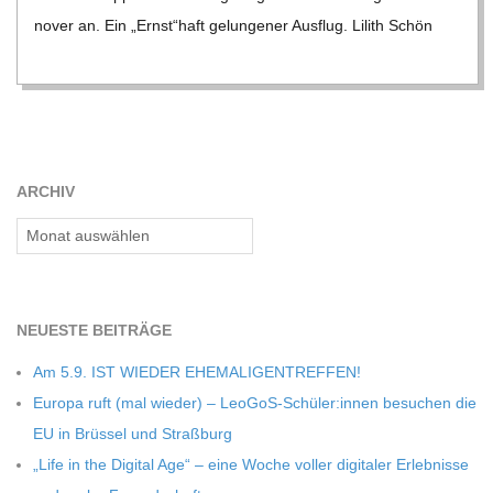
C
no­ver an. Ein „Ernst“haft gelun­ge­ner Aus­flug. Lilith Schön
H
U
ARCHIV
L
Archiv
E
NEU­ESTE BEITRÄGE
Am 5.9. IST WIEDER EHEMALIGENTREFFEN!
Europa ruft (mal wie­der) – LeoGoS-Schüler:innen besu­chen die
EU in Brüs­sel und Straßburg
„Life in the Digi­tal Age“ – eine Woche vol­ler digi­ta­ler Erleb­nisse