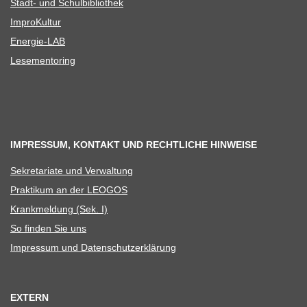
Stadt- und Schulbibliothek
Impro­Kul­tur
Ener­­gie-LAB
Lese­men­to­ring
IMPRESSUM, KONTAKT UND RECHTLICHE HINWEISE
Sekre­ta­riate und Verwaltung
Prak­ti­kum an der LEOGOS
Krank­mel­dung (Sek. I)
So fin­den Sie uns
Impres­sum und Datenschutzerklärung
EXTERN