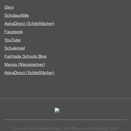
iServ
Schul­aus­fälle
Astra­Di­rect (Schließ­fä­cher)
Face­book
You­Tube
Schul­en­gel
Fair­trade Schools Blog
Mensa (Menü­part­ner)
Astra­Di­rect (Schließ­fä­cher)
Leonore-Goldschmidt-Schule, IGS Hannover-Mühlenberg 2026