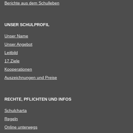
Berichte aus dem Schulleben
UNSER SCHULPROFIL
Unser Name
Unser Ange­bot
Leit­bild
17 Ziele
Koope­ra­tio­nen
Aus­zeich­nun­gen und Preise
RECHTE, PFLICHTEN UND INFOS
Schul­charta
Regeln
Online unter­wegs