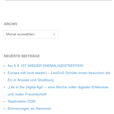
C
H
ARCHIV
M
Archiv
I
NEU­ESTE BEITRÄGE
D
Am 5.9. IST WIEDER EHEMALIGENTREFFEN!
T
Europa ruft (mal wie­der) – LeoGoS-Schüler:innen besu­chen die
EU in Brüs­sel und Straßburg
-
„Life in the Digi­tal Age“ – eine Woche vol­ler digi­ta­ler Erleb­nisse
und rea­ler Freundschaft
S
Stadt­ra­deln 2026
Erin­ne­run­gen an Hannover