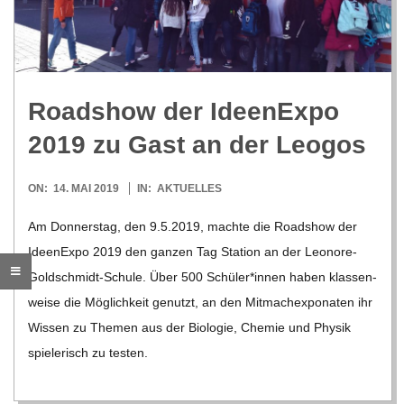
R
E
Road­show der Ideen­Expo
-
2019 zu Gast an der Leogos
G
2019-
ON:
14. MAI 2019
IN:
AKTUELLES
05-
O
Am Don­ners­tag, den 9.5.2019, machte die Road­show der
14
Ideen­Expo 2019 den gan­zen Tag Sta­tion an der Leo­­nore-
L
Gol­d­­schmidt-Schule. Über 500 Schüler*innen haben klas­sen­
weise die Mög­lich­keit genutzt, an den Mit­mach­ex­po­na­ten ihr
D
Wis­sen zu The­men aus der Bio­lo­gie, Che­mie und Phy­sik
spie­le­risch zu tes­ten.
S