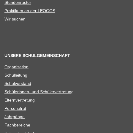
Stun­den­ras­ter
Prak­ti­kum an der LEOGOS
Wir suchen
UNSERE SCHULGEMEINSCHAFT
Orga­ni­sa­tion
Schul­lei­tung
Schul­vor­stand
Schü­le­rin­nen- und Schülervertretung
Eltern­ver­tre­tung
Per­so­nal­rat
Jahr­gänge
Fach­be­rei­che