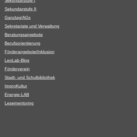
Sekun­dar­stufe I
Sekun­dar­stufe II
Ganztag/​​AGs
Sekre­ta­riate und Verwaltung
Bera­tungs­an­ge­bote
Berufs­ori­en­tie­rung
Förderangebote/​​Inklusion
Leo­Lab-Blog
För­der­ver­ein
Stadt- und Schulbibliothek
Impro­Kul­tur
Ener­­gie-LAB
Lese­men­to­ring