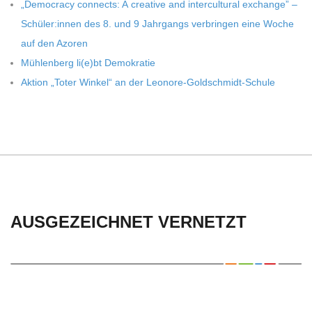
C
„Demo­cracy con­nects: A crea­tive and inter­cul­tu­ral exch­ange” –
Schüler:innen des 8. und 9 Jahr­gangs ver­brin­gen eine Woche
H
auf den Azoren
Müh­len­berg li(e)bt Demokratie
U
Aktion „Toter Win­kel“ an der Leonore-Goldschmidt-Schule
L
E
AUSGEZEICHNET VERNETZT