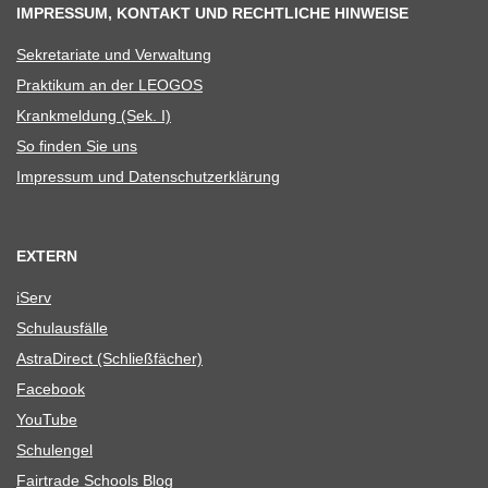
IMPRESSUM, KONTAKT UND RECHTLICHE HINWEISE
Sekre­ta­riate und Verwaltung
Prak­ti­kum an der LEOGOS
Krank­mel­dung (Sek. I)
So fin­den Sie uns
Impres­sum und Datenschutzerklärung
EXTERN
iServ
Schul­aus­fälle
Astra­Di­rect (Schließ­fä­cher)
Face­book
You­Tube
Schul­en­gel
Fair­trade Schools Blog