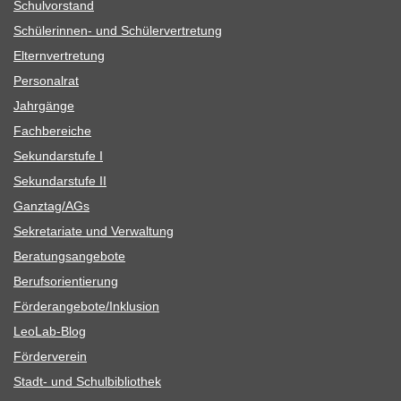
Schul­vor­stand
Schü­le­rin­nen- und Schülervertretung
Eltern­ver­tre­tung
Per­so­nal­rat
Jahr­gänge
Fach­be­rei­che
Sekun­dar­stufe I
Sekun­dar­stufe II
Ganztag/​​AGs
Sekre­ta­riate und Verwaltung
Bera­tungs­an­ge­bote
Berufs­ori­en­tie­rung
Förderangebote/​​Inklusion
Leo­Lab-Blog
För­der­ver­ein
Stadt- und Schulbibliothek