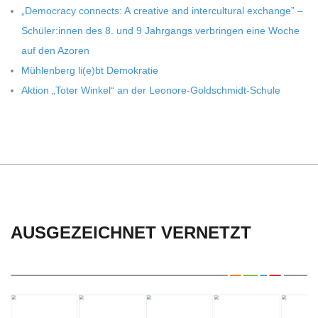
C
„Demo­cracy con­nects: A crea­tive and inter­cul­tu­ral exch­ange” –
Schüler:innen des 8. und 9 Jahr­gangs ver­brin­gen eine Woche
H
auf den Azoren
Müh­len­berg li(e)bt Demokratie
U
Aktion „Toter Win­kel“ an der Leonore-Goldschmidt-Schule
L
E
AUSGEZEICHNET VERNETZT