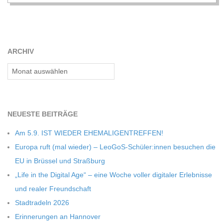
C
H
ARCHIV
M
Archiv
I
D
NEU­ESTE BEITRÄGE
Am 5.9. IST WIEDER EHEMALIGENTREFFEN!
T
Europa ruft (mal wie­der) – LeoGoS-Schüler:innen besu­chen die
EU in Brüs­sel und Straßburg
-
„Life in the Digi­tal Age“ – eine Woche vol­ler digi­ta­ler Erleb­nisse
und rea­ler Freundschaft
S
Stadt­ra­deln 2026
Erin­ne­run­gen an Hannover