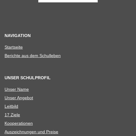
NAVIGATION
Start­seite
Berichte aus dem Schulleben
UNSER SCHULPROFIL
Unser Name
Unser Ange­bot
Leit­bild
17 Ziele
Koope­ra­tio­nen
Aus­zeich­nun­gen und Preise