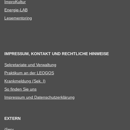
Impro­Kul­tur
Ener­­gie-LAB
Lese­men­to­ring
IMPRESSUM, KONTAKT UND RECHTLICHE HINWEISE
Sekre­ta­riate und Verwaltung
Prak­ti­kum an der LEOGOS
Krank­mel­dung (Sek. I)
So fin­den Sie uns
Impres­sum und Datenschutzerklärung
EXTERN
iServ