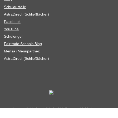
Schul­aus­fälle
Astra­Di­rect (Schließ­fä­cher)
Face­book
You­Tube
Schul­en­gel
Fair­trade Schools Blog
Mensa (Menü­part­ner)
Astra­Di­rect (Schließ­fä­cher)
Leonore-Goldschmidt-Schule, IGS Hannover-Mühlenberg 2026