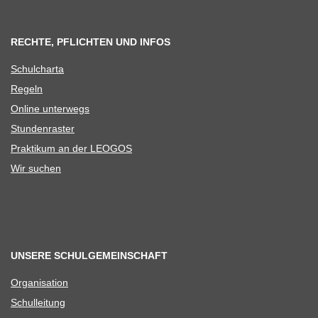
RECHTE, PFLICHTEN UND INFOS
Schul­charta
Regeln
Online unter­wegs
Stun­den­ras­ter
Prak­ti­kum an der LEOGOS
Wir suchen
UNSERE SCHULGEMEINSCHAFT
Orga­ni­sa­tion
Schul­lei­tung