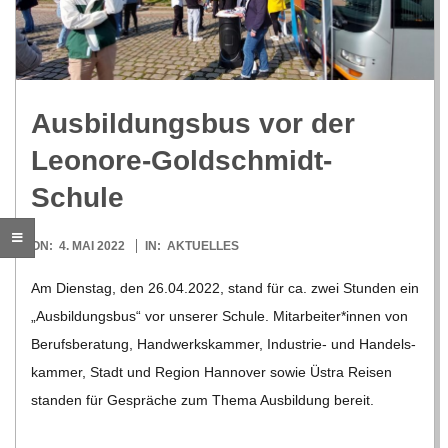
R
E
Aus­bil­dungs­bus vor der
-
Leonore-Goldschmidt-
G
Schule
O
2022-
ON:
4. MAI 2022
IN:
AKTUELLES
05-
Am Diens­tag, den 26.04.2022, stand für ca. zwei Stun­den ein
L
04
„Aus­bil­dungs­bus“ vor unse­rer Schule. Mitarbeiter*innen von
Berufs­be­ra­tung, Hand­werks­kam­mer, Indus­­trie- und Han­dels­
D
kam­mer, Stadt und Region Han­no­ver sowie Üstra Rei­sen
stan­den für Gesprä­che zum Thema Aus­bil­dung bereit.
S