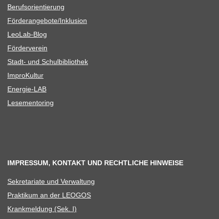
Berufs­ori­en­tie­rung
Förderangebote/​​Inklusion
Leo­Lab-Blog
För­der­ver­ein
Stadt- und Schulbibliothek
Impro­Kul­tur
Ener­­gie-LAB
Lese­men­to­ring
IMPRESSUM, KONTAKT UND RECHTLICHE HINWEISE
Sekre­ta­riate und Verwaltung
Prak­ti­kum an der LEOGOS
Krank­mel­dung (Sek. I)