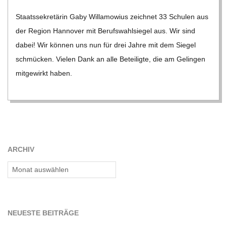
06-
C
Staats­se­kre­tä­rin Gaby Will­a­mo­wius zeich­net 33 Schu­len aus
04
der Region Han­no­ver mit Berufs­wahl­sie­gel aus. Wir sind
H
dabei! Wir kön­nen uns nun für drei Jahre mit dem Sie­gel
schmü­cken. Vie­len Dank an alle Betei­ligte, die am Gelin­gen
M
mit­ge­wirkt haben.
I
D
ARCHIV
T
Archiv
-
S
NEU­ESTE BEITRÄGE