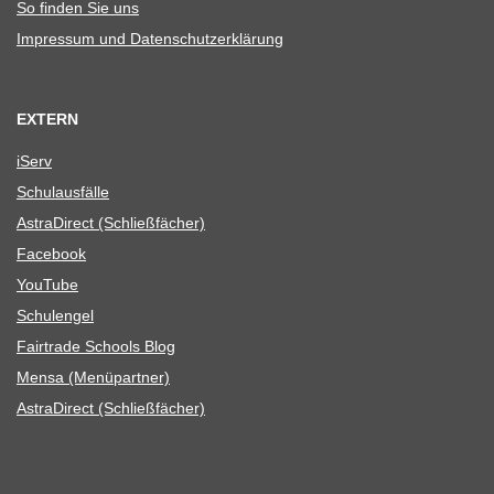
So fin­den Sie uns
Impres­sum und Datenschutzerklärung
EXTERN
iServ
Schul­aus­fälle
Astra­Di­rect (Schließ­fä­cher)
Face­book
You­Tube
Schul­en­gel
Fair­trade Schools Blog
Mensa (Menü­part­ner)
Astra­Di­rect (Schließ­fä­cher)