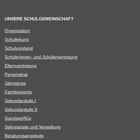
UNSERE SCHULGEMEINSCHAFT
Orga­ni­sa­tion
Schul­lei­tung
Schul­vor­stand
Schü­le­rin­nen- und Schülervertretung
Eltern­ver­tre­tung
Per­so­nal­rat
Jahr­gänge
Fach­be­rei­che
Sekun­dar­stufe I
Sekun­dar­stufe II
Ganztag/​​AGs
Sekre­ta­riate und Verwaltung
Bera­tungs­an­ge­bote