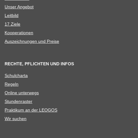
Unser Ange­bot
Leit­bild
17 Ziele
Koope­ra­tio­nen
Aus­zeich­nun­gen und Preise
RECHTE, PFLICHTEN UND INFOS
Schul­charta
Regeln
Online unter­wegs
Stun­den­ras­ter
Prak­ti­kum an der LEOGOS
Wir suchen