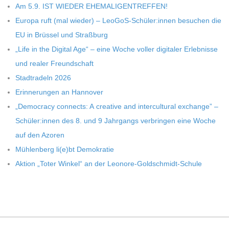
Am 5.9. IST WIEDER EHEMALIGENTREFFEN!
C
Europa ruft (mal wie­der) – LeoGoS-Schüler:innen besu­chen die
H
EU in Brüs­sel und Straßburg
„Life in the Digi­tal Age“ – eine Woche vol­ler digi­ta­ler Erleb­nisse
U
und rea­ler Freundschaft
Stadt­ra­deln 2026
L
Erin­ne­run­gen an Hannover
„Demo­cracy con­nects: A crea­tive and inter­cul­tu­ral exch­ange” –
E
Schüler:innen des 8. und 9 Jahr­gangs ver­brin­gen eine Woche
auf den Azoren
Müh­len­berg li(e)bt Demokratie
Aktion „Toter Win­kel“ an der Leonore-Goldschmidt-Schule