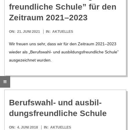
O
freund­li­che Schule” für den
R
Zeit­raum 2021–2023
E
2021-
ON:
21. JUNI 2021
IN:
AKTUELLES
06-
Wir freuen uns sehr, dass wir für den Zeit­raum 2021–2023
-
21
wie­der als „Berufs­­­wahl- und aus­bil­dungs­freund­li­che Schule”
G
aus­ge­zeich­net wur­den.
O
L
Berufs­wahl- und aus­bil­
D
dungs­freund­li­che Schule
S
2018-
ON:
4. JUNI 2018
IN:
AKTUELLES