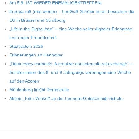
Am 5.9. IST WIEDER EHEMALIGENTREFFEN!
C
Europa ruft (mal wie­der) – LeoGoS-Schüler:innen besu­chen die
EU in Brüs­sel und Straßburg
H
„Life in the Digi­tal Age“ – eine Woche vol­ler digi­ta­ler Erleb­nisse
U
und rea­ler Freundschaft
Stadt­ra­deln 2026
L
Erin­ne­run­gen an Hannover
„Demo­cracy con­nects: A crea­tive and inter­cul­tu­ral exch­ange” –
E
Schüler:innen des 8. und 9 Jahr­gangs ver­brin­gen eine Woche
auf den Azoren
Müh­len­berg li(e)bt Demokratie
Aktion „Toter Win­kel“ an der Leonore-Goldschmidt-Schule