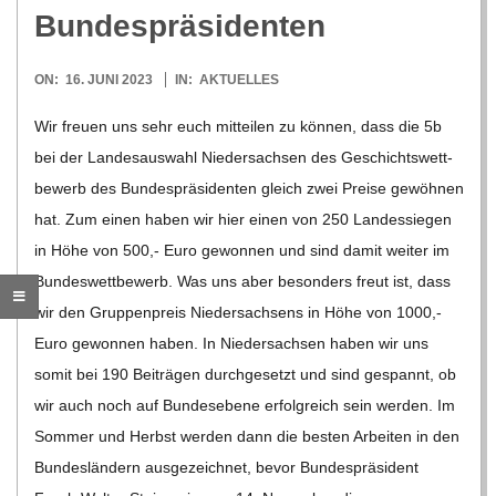
O
Bundespräsidenten
R
2023-
ON:
16. JUNI 2023
IN:
AKTUELLES
06-
E
Wir freuen uns sehr euch mit­tei­len zu kön­nen, dass die 5b
16
bei der Lan­des­aus­wahl Nie­der­sach­sen des Geschichts­wett­
-
be­werb des Bun­des­prä­si­den­ten gleich zwei Preise gewöh­nen
hat. Zum einen haben wir hier einen von 250 Lan­des­sie­gen
G
in Höhe von 500,- Euro gewon­nen und sind damit wei­ter im
Bun­des­wett­be­werb. Was uns aber beson­ders freut ist, dass
O
wir den Grup­pen­preis Nie­der­sach­sens in Höhe von 1000,-
Euro gewon­nen haben. In Nie­der­sach­sen haben wir uns
L
somit bei 190 Bei­trä­gen durch­ge­setzt und sind gespannt, ob
wir auch noch auf Bun­des­ebene erfolg­reich sein wer­den. Im
D
Som­mer und Herbst wer­den dann die bes­ten Arbei­ten in den
Bun­des­län­dern aus­ge­zeich­net, bevor Bun­des­prä­si­dent
S