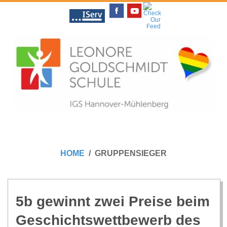
Skip
to
content
L
Primary
E
Navigation
HOME
GRUPPENSIEGER
Menu
O
N
5b gewinnt zwei Preise beim
Geschichts­wett­be­werb des