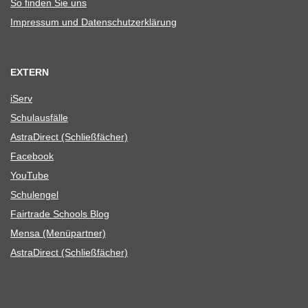
So fin­den Sie uns
Impres­sum und Datenschutzerklärung
EXTERN
iServ
Schul­aus­fälle
Astra­Di­rect (Schließ­fä­cher)
Face­book
You­Tube
Schul­en­gel
Fair­trade Schools Blog
Mensa (Menü­part­ner)
Astra­Di­rect (Schließ­fä­cher)