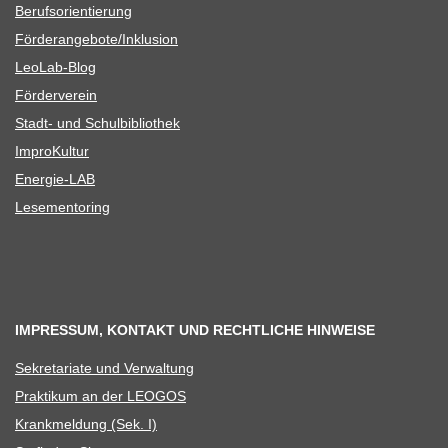
Berufs­ori­en­tie­rung
Förderangebote/​​Inklusion
Leo­Lab-Blog
För­der­ver­ein
Stadt- und Schulbibliothek
Impro­Kul­tur
Ener­­gie-LAB
Lese­men­to­ring
IMPRESSUM, KONTAKT UND RECHTLICHE HINWEISE
Sekre­ta­riate und Verwaltung
Prak­ti­kum an der LEOGOS
Krank­mel­dung (Sek. I)