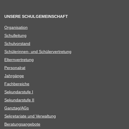
UNSERE SCHULGEMEINSCHAFT
Orga­ni­sa­tion
Schul­lei­tung
Schul­vor­stand
Schü­le­rin­nen- und Schülervertretung
Eltern­ver­tre­tung
Per­so­nal­rat
Jahr­gänge
Fach­be­rei­che
Sekun­dar­stufe I
Sekun­dar­stufe II
Ganztag/​​AGs
Sekre­ta­riate und Verwaltung
Bera­tungs­an­ge­bote