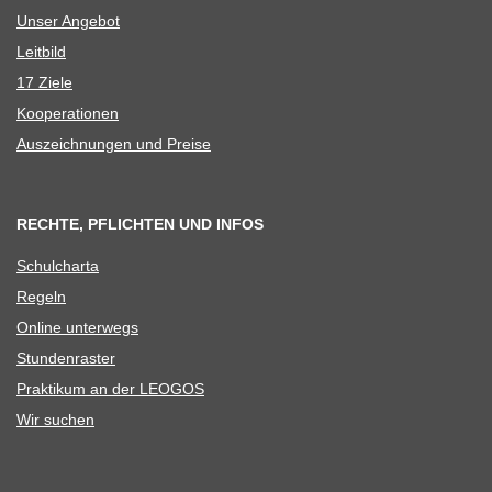
Unser Ange­bot
Leit­bild
17 Ziele
Koope­ra­tio­nen
Aus­zeich­nun­gen und Preise
RECHTE, PFLICHTEN UND INFOS
Schul­charta
Regeln
Online unter­wegs
Stun­den­ras­ter
Prak­ti­kum an der LEOGOS
Wir suchen