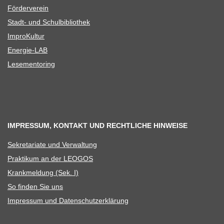
För­der­ver­ein
Stadt- und Schulbibliothek
Impro­Kul­tur
Ener­­gie-LAB
Lese­men­to­ring
IMPRESSUM, KONTAKT UND RECHTLICHE HINWEISE
Sekre­ta­riate und Verwaltung
Prak­ti­kum an der LEOGOS
Krank­mel­dung (Sek. I)
So fin­den Sie uns
Impres­sum und Datenschutzerklärung