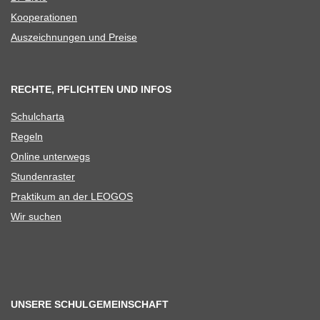
Koope­ra­tio­nen
Aus­zeich­nun­gen und Preise
RECHTE, PFLICHTEN UND INFOS
Schul­charta
Regeln
Online unter­wegs
Stun­den­ras­ter
Prak­ti­kum an der LEOGOS
Wir suchen
UNSERE SCHULGEMEINSCHAFT