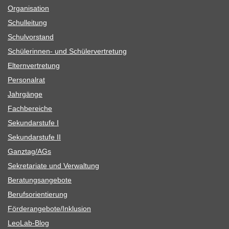
Orga­ni­sa­tion
Schul­lei­tung
Schul­vor­stand
Schü­le­rin­nen- und Schülervertretung
Eltern­ver­tre­tung
Per­so­nal­rat
Jahr­gänge
Fach­be­rei­che
Sekun­dar­stufe I
Sekun­dar­stufe II
Ganztag/​​AGs
Sekre­ta­riate und Verwaltung
Bera­tungs­an­ge­bote
Berufs­ori­en­tie­rung
Förderangebote/​​Inklusion
Leo­Lab-Blog