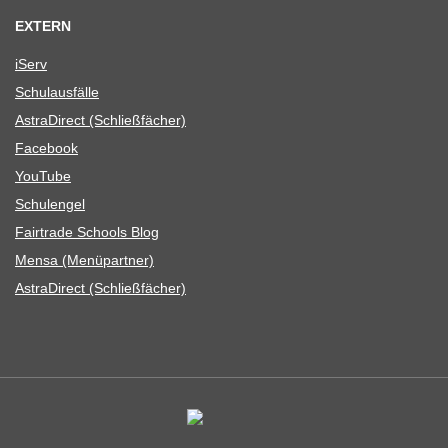
EXTERN
iServ
Schul­aus­fälle
Astra­Di­rect (Schließ­fä­cher)
Face­book
You­Tube
Schul­en­gel
Fair­trade Schools Blog
Mensa (Menü­part­ner)
Astra­Di­rect (Schließ­fä­cher)