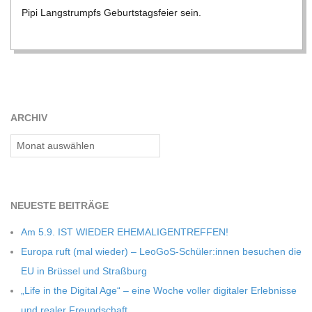
C
Pipi Lang­strumpfs Geburts­tags­feier sein.
H
M
ARCHIV
I
Archiv
D
T
NEU­ESTE BEITRÄGE
Am 5.9. IST WIEDER EHEMALIGENTREFFEN!
-
Europa ruft (mal wie­der) – LeoGoS-Schüler:innen besu­chen die
EU in Brüs­sel und Straßburg
S
„Life in the Digi­tal Age“ – eine Woche vol­ler digi­ta­ler Erleb­nisse
und rea­ler Freundschaft