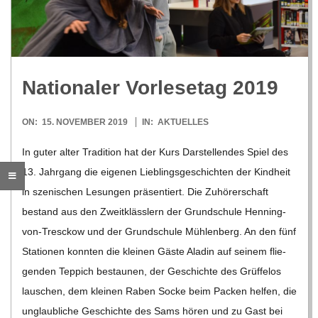
R
E
Natio­na­ler Vor­le­se­tag 2019
-
2019-
ON:
15. NOVEMBER 2019
IN:
AKTUELLES
G
11-
In guter alter Tra­di­tion hat der Kurs Dar­stel­len­des Spiel des
15
13. Jahr­gang die eige­nen Lieb­lings­ge­schich­ten der Kind­heit
O
in sze­ni­schen Lesun­gen prä­sen­tiert. Die Zuhö­rer­schaft
L
bestand aus den Zweit­kläss­lern der Grund­schule Hen­­ning-
von-Tre­­sc­­kow und der Grund­schule Müh­len­berg. An den fünf
D
Sta­tio­nen konn­ten die klei­nen Gäste Ala­din auf sei­nem flie­
gen­den Tep­pich bestau­nen, der Geschichte des Grüf­felos
S
lau­schen, dem klei­nen Raben Socke beim Packen hel­fen, die
unglaub­li­che Geschichte des Sams hören und zu Gast bei