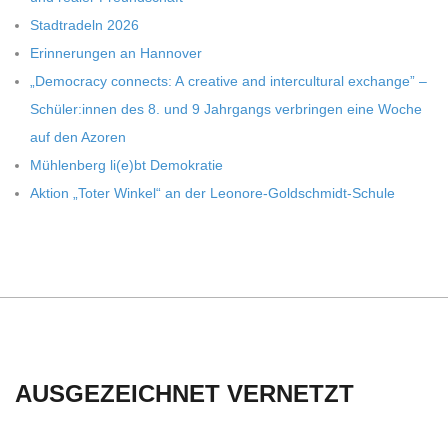
C
Stadt­ra­deln 2026
H
Erin­ne­run­gen an Hannover
„Demo­cracy con­nects: A crea­tive and inter­cul­tu­ral exch­ange” –
U
Schüler:innen des 8. und 9 Jahr­gangs ver­brin­gen eine Woche
auf den Azoren
L
Müh­len­berg li(e)bt Demokratie
Aktion „Toter Win­kel“ an der Leonore-Goldschmidt-Schule
E
AUSGEZEICHNET VERNETZT