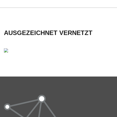
C
H
AUSGEZEICHNET VERNETZT
U
L
E