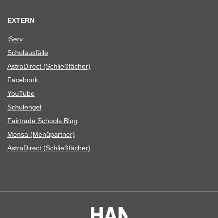
EXTERN
iServ
Schul­aus­fälle
Astra­Di­rect (Schließ­fä­cher)
Face­book
You­Tube
Schul­en­gel
Fair­trade Schools Blog
Mensa (Menü­part­ner)
Astra­Di­rect (Schließ­fä­cher)