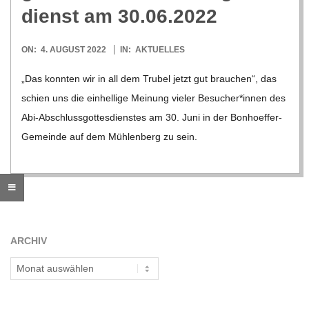
O
dienst am 30.06.2022
R
2022-
ON:
4. AUGUST 2022
IN:
AKTUELLES
08-
E
„Das konn­ten wir in all dem Tru­bel jetzt gut brau­chen“, das
04
schien uns die ein­hel­lige Mei­nung vie­ler Besucher*innen des
-
Abi-Abschlus­s­­go­t­­tes­­di­ens­­tes am 30. Juni in der Bon­hoe­f­­fer-
Gemeinde auf dem Müh­len­berg zu sein.
G
O
L
ARCHIV
D
Archiv
S