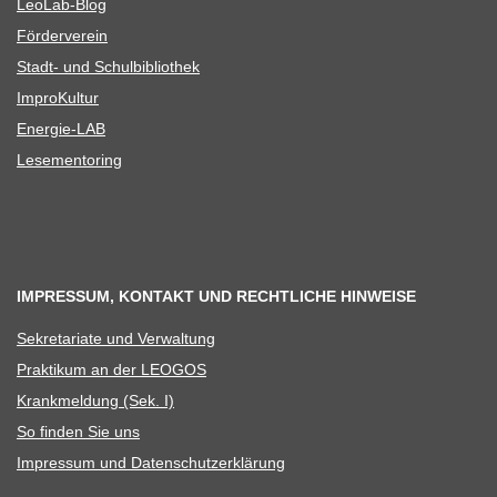
Leo­Lab-Blog
För­der­ver­ein
Stadt- und Schulbibliothek
Impro­Kul­tur
Ener­­gie-LAB
Lese­men­to­ring
IMPRESSUM, KONTAKT UND RECHTLICHE HINWEISE
Sekre­ta­riate und Verwaltung
Prak­ti­kum an der LEOGOS
Krank­mel­dung (Sek. I)
So fin­den Sie uns
Impres­sum und Datenschutzerklärung