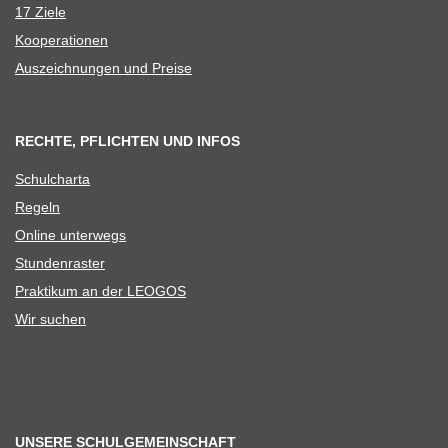
17 Ziele
Koope­ra­tio­nen
Aus­zeich­nun­gen und Preise
RECHTE, PFLICHTEN UND INFOS
Schul­charta
Regeln
Online unter­wegs
Stun­den­ras­ter
Prak­ti­kum an der LEOGOS
Wir suchen
UNSERE SCHULGEMEINSCHAFT