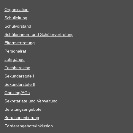
Orga­ni­sa­tion
Schul­lei­tung
Schul­vor­stand
Schü­le­rin­nen- und Schülervertretung
Eltern­ver­tre­tung
Per­so­nal­rat
Jahr­gänge
Fach­be­rei­che
Sekun­dar­stufe I
Sekun­dar­stufe II
Ganztag/​​AGs
Sekre­ta­riate und Verwaltung
Bera­tungs­an­ge­bote
Berufs­ori­en­tie­rung
Förderangebote/​​Inklusion