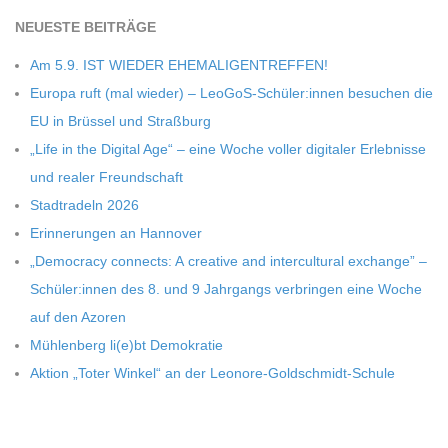
NEU­ESTE BEITRÄGE
C
Am 5.9. IST WIEDER EHEMALIGENTREFFEN!
H
Europa ruft (mal wie­der) – LeoGoS-Schüler:innen besu­chen die
EU in Brüs­sel und Straßburg
M
„Life in the Digi­tal Age“ – eine Woche vol­ler digi­ta­ler Erleb­nisse
und rea­ler Freundschaft
I
Stadt­ra­deln 2026
Erin­ne­run­gen an Hannover
D
„Demo­cracy con­nects: A crea­tive and inter­cul­tu­ral exch­ange” –
Schüler:innen des 8. und 9 Jahr­gangs ver­brin­gen eine Woche
T
auf den Azoren
Müh­len­berg li(e)bt Demokratie
-
Aktion „Toter Win­kel“ an der Leonore-Goldschmidt-Schule
S