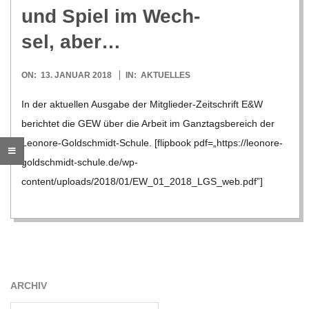
O
und Spiel im Wech­
R
sel, aber…
E
2018-
ON:
13. JANUAR 2018
IN:
AKTUELLES
01-
In der aktu­el­len Aus­gabe der Mit­­glie­­der-Zei­t­­schrift E&W
-
13
berich­tet die GEW über die Arbeit im Ganz­tags­be­reich der
G
Leo­nore-Gold­schmidt-Schule. [flip­book pdf=„https://leonore-
goldschmidt-schule.de/wp-
O
content/uploads/2018/01/EW_01_2018_LGS_web.pdf”]
L
D
ARCHIV
S
Archiv