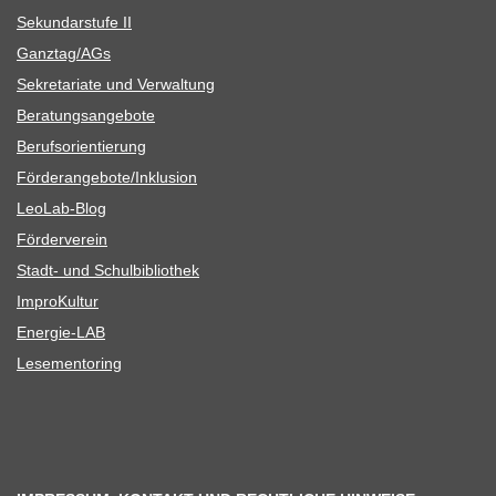
Sekun­dar­stufe II
Ganztag/​​AGs
Sekre­ta­riate und Verwaltung
Bera­tungs­an­ge­bote
Berufs­ori­en­tie­rung
Förderangebote/​​Inklusion
Leo­Lab-Blog
För­der­ver­ein
Stadt- und Schulbibliothek
Impro­Kul­tur
Ener­­gie-LAB
Lese­men­to­ring