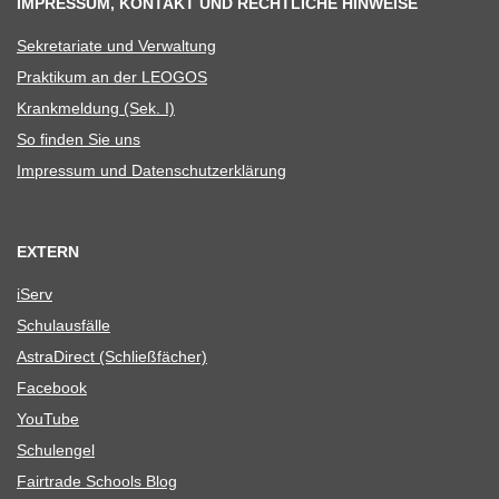
IMPRESSUM, KONTAKT UND RECHTLICHE HINWEISE
Sekre­ta­riate und Verwaltung
Prak­ti­kum an der LEOGOS
Krank­mel­dung (Sek. I)
So fin­den Sie uns
Impres­sum und Datenschutzerklärung
EXTERN
iServ
Schul­aus­fälle
Astra­Di­rect (Schließ­fä­cher)
Face­book
You­Tube
Schul­en­gel
Fair­trade Schools Blog