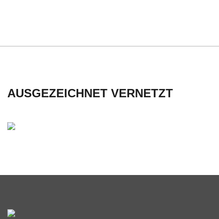
C
H
U
L
AUSGEZEICHNET VERNETZT
E