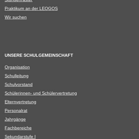
Prak­ti­kum an der LEOGOS
Wir suchen
UNSERE SCHULGEMEINSCHAFT
Orga­ni­sa­tion
Schul­lei­tung
Schul­vor­stand
Schü­le­rin­nen- und Schülervertretung
Eltern­ver­tre­tung
Per­so­nal­rat
Jahr­gänge
Fach­be­rei­che
Sekun­dar­stufe I