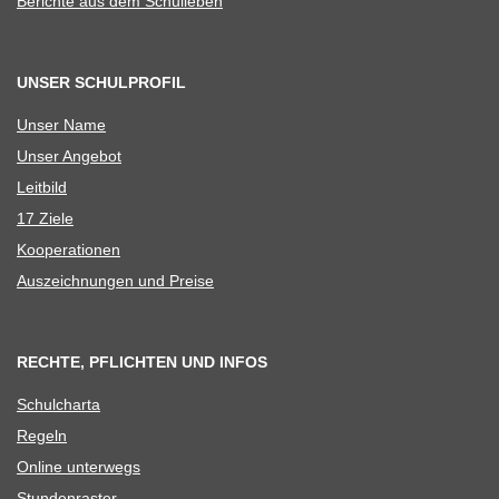
Berichte aus dem Schulleben
UNSER SCHULPROFIL
Unser Name
Unser Ange­bot
Leit­bild
17 Ziele
Koope­ra­tio­nen
Aus­zeich­nun­gen und Preise
RECHTE, PFLICHTEN UND INFOS
Schul­charta
Regeln
Online unter­wegs
Stun­den­ras­ter