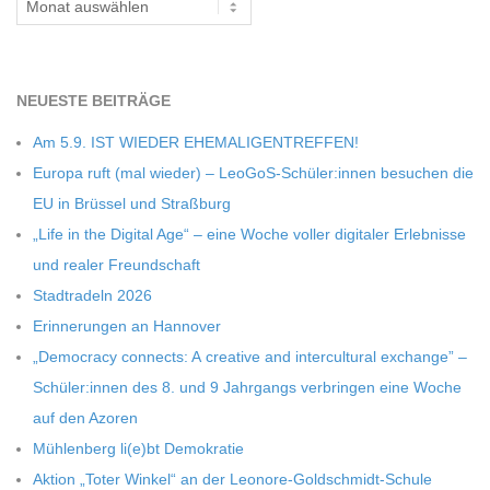
C
H
NEU­ESTE BEITRÄGE
Am 5.9. IST WIEDER EHEMALIGENTREFFEN!
M
Europa ruft (mal wie­der) – LeoGoS-Schüler:innen besu­chen die
EU in Brüs­sel und Straßburg
I
„Life in the Digi­tal Age“ – eine Woche vol­ler digi­ta­ler Erleb­nisse
und rea­ler Freundschaft
D
Stadt­ra­deln 2026
Erin­ne­run­gen an Hannover
T
„Demo­cracy con­nects: A crea­tive and inter­cul­tu­ral exch­ange” –
-
Schüler:innen des 8. und 9 Jahr­gangs ver­brin­gen eine Woche
auf den Azoren
S
Müh­len­berg li(e)bt Demokratie
Aktion „Toter Win­kel“ an der Leonore-Goldschmidt-Schule