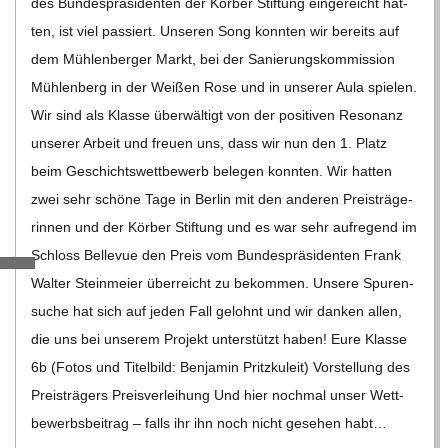
des Bun­des­prä­si­den­ten der Kör­ber Stif­tung ein­ge­reicht hat­
C
ten, ist viel pas­siert. Unse­ren Song konn­ten wir bereits auf
dem Müh­len­ber­ger Markt, bei der Sanie­rungs­kom­mis­sion
H
Müh­len­berg in der Wei­ßen Rose und in unse­rer Aula spie­len.
Wir sind als Klasse über­wäl­tigt von der posi­ti­ven Reso­nanz
M
unse­rer Arbeit und freuen uns, dass wir nun den 1. Platz
beim Geschichts­wett­be­werb bele­gen konn­ten. Wir hat­ten
I
zwei sehr schöne Tage in Ber­lin mit den ande­ren Preis­trä­ge­
rin­nen und der Kör­ber Stif­tung und es war sehr auf­re­gend im
D
Schloss Bel­le­vue den Preis vom Bun­des­prä­si­den­ten Frank
T
Wal­ter Stein­meier über­reicht zu bekom­men. Unsere Spu­ren­
su­che hat sich auf jeden Fall gelohnt und wir dan­ken allen,
-
die uns bei unse­rem Pro­jekt unter­stützt haben! Eure Klasse
6b (Fotos und Titel­bild: Ben­ja­min Pritz­ku­leit) Vor­stel­lung des
S
Preis­trä­gers Preis­ver­lei­hung Und hier noch­mal unser Wett­
be­werbs­bei­trag – falls ihr ihn noch nicht gese­hen habt…