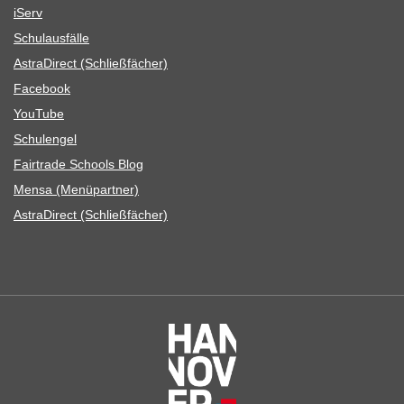
iServ
Schul­aus­fälle
Astra­Di­rect (Schließ­fä­cher)
Face­book
You­Tube
Schul­en­gel
Fair­trade Schools Blog
Mensa (Menü­part­ner)
Astra­Di­rect (Schließ­fä­cher)