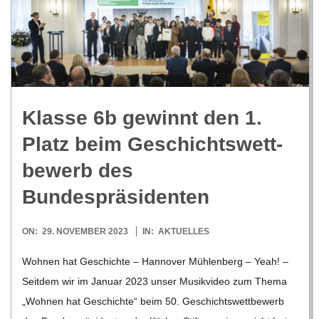
R
E
-
Klasse 6b gewinnt den 1.
G
Platz beim Geschichts­wett­
be­werb des
O
Bundespräsidenten
L
2023-
ON:
29. NOVEMBER 2023
IN:
AKTUELLES
11-
D
Woh­nen hat Geschichte – Han­no­ver Müh­len­berg – Yeah! –
29
Seit­dem wir im Januar 2023 unser Musik­vi­deo zum Thema
S
„Woh­nen hat Geschichte“ beim 50. Geschichts­wett­be­werb