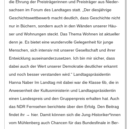
die Ehrung der Preis­trä­ge­rin­nen und Preis­trä­ger aus Nie­der­
sach­sen im Forum des Land­ta­ges statt. „Der dies­jäh­rige
Geschichts­wett­be­werb macht deut­lich, dass Geschichte nicht
nur in Büchern, son­dern auch in den Wän­den unse­rer Häu­
ser und Woh­nun­gen steckt. Das Thema Woh­nen ist aktu­el­ler
denn je. Es bie­tet eine wun­der­volle Gele­gen­heit für junge
Men­schen, sich inten­siv mit unse­rer Gesell­schaft und ihrer
Ent­wick­lung aus­ein­an­der­zu­set­zen. Ich bin mir sicher, dass
dabei auch der Wert unse­rer Demo­kra­tie deut­li­cher erkannt
und noch bes­ser ver­stan­den wird.“ Land­tags­prä­si­den­tin
Hanna Naber Im Land­tag mit dabei war die Klasse 6b, die in
Anwe­sen­heit der Kul­tus­mi­nis­te­rin und Land­tags­prä­si­den­tin
einen Lan­des­preis und den Grup­pen­preis erhal­ten hat. Auch
das NDR Fern­se­hen berich­tete über den Erfolg. Den Bei­trag
fin­det ihr → hier. Damit kön­nen sich die Jung-Historiker*innen
vom Müh­len­berg auch Chan­cen für das Bun­des­fi­nale in Ber­