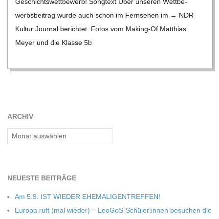
Geschichts­wett­be­werb! Song­text Über unse­ren Wett­be­
werbs­bei­trag wurde auch schon im Fern­se­hen im → NDR
Kul­tur Jour­nal berich­tet. Fotos vom Making-Of Mat­thias
Meyer und die Klasse 5b
ARCHIV
Archiv
NEU­ESTE BEITRÄGE
Am 5.9. IST WIEDER EHEMALIGENTREFFEN!
Europa ruft (mal wie­der) – LeoGoS-Schüler:innen besu­chen die