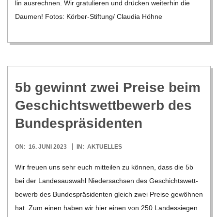
lin aus­rech­nen. Wir gra­tu­lie­ren und drü­cken wei­ter­hin die
Dau­men! Fotos: Kör­­ber-Stif­­tung/ Clau­dia Höhne
5b gewinnt zwei Preise beim
Geschichts­wett­be­werb des
Bundespräsidenten
2023-
ON:
16. JUNI 2023
IN:
AKTUELLES
06-
Wir freuen uns sehr euch mit­tei­len zu kön­nen, dass die 5b
16
bei der Lan­des­aus­wahl Nie­der­sach­sen des Geschichts­wett­
be­werb des Bun­des­prä­si­den­ten gleich zwei Preise gewöh­nen
hat. Zum einen haben wir hier einen von 250 Lan­des­sie­gen