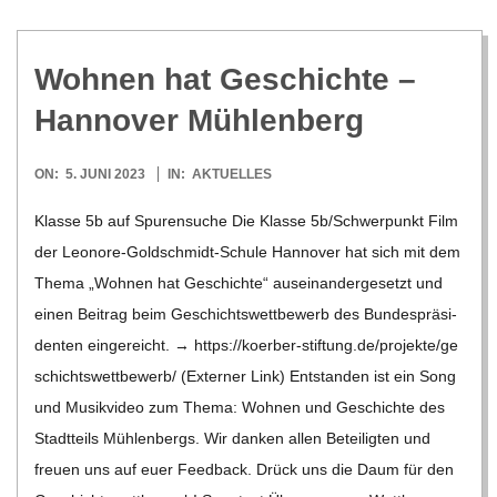
Woh­nen hat Geschichte –
Han­no­ver Mühlenberg
2023-
ON:
5. JUNI 2023
IN:
AKTUELLES
06-
Klasse 5b auf Spu­ren­su­che Die Klasse 5b/​​Schwerpunkt Film
05
der Leo­­nore-Gol­d­­schmidt-Schule Han­no­ver hat sich mit dem
Thema „Woh­nen hat Geschichte“ aus­ein­an­der­ge­setzt und
einen Bei­trag beim Geschichts­wett­be­werb des Bun­des­prä­si­
den­ten ein­ge­reicht. → https://​koer​ber​-stif​tung​.de/​p​r​o​j​e​k​t​e​/​g​e​
s​c​h​i​c​h​t​s​w​e​t​t​b​e​w​e​rb/ (Exter­ner Link) Ent­stan­den ist ein Song
und Musik­vi­deo zum Thema: Woh­nen und Geschichte des
Stadt­teils Müh­len­bergs. Wir dan­ken allen Betei­lig­ten und
freuen uns auf euer Feed­back. Drück uns die Daum für den