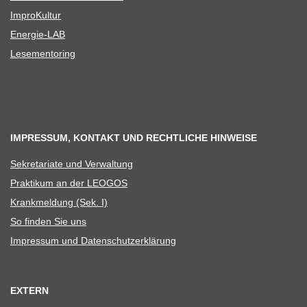
Impro­Kul­tur
Ener­­gie-LAB
Lese­men­to­ring
IMPRESSUM, KONTAKT UND RECHTLICHE HINWEISE
Sekre­ta­riate und Verwaltung
Prak­ti­kum an der LEOGOS
Krank­mel­dung (Sek. I)
So fin­den Sie uns
Impres­sum und Datenschutzerklärung
EXTERN