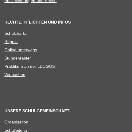
Aus­zeich­nun­gen und Preise
RECHTE, PFLICHTEN UND INFOS
Schul­charta
Regeln
Online unter­wegs
Stun­den­ras­ter
Prak­ti­kum an der LEOGOS
Wir suchen
UNSERE SCHULGEMEINSCHAFT
Orga­ni­sa­tion
Schul­lei­tung