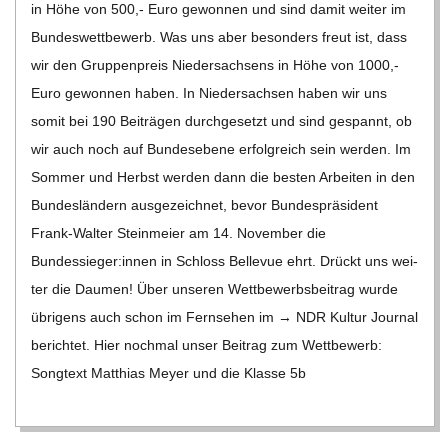
in Höhe von 500,- Euro gewon­nen und sind damit wei­ter im
Bun­des­wett­be­werb. Was uns aber beson­ders freut ist, dass
wir den Grup­pen­preis Nie­der­sach­sens in Höhe von 1000,-
Euro gewon­nen haben. In Nie­der­sach­sen haben wir uns
somit bei 190 Bei­trä­gen durch­ge­setzt und sind gespannt, ob
wir auch noch auf Bun­des­ebene erfolg­reich sein wer­den. Im
Som­mer und Herbst wer­den dann die bes­ten Arbei­ten in den
Bun­des­län­dern aus­ge­zeich­net, bevor Bun­des­prä­si­dent
Frank-Wal­­ter Stein­meier am 14. Novem­ber die
Bundessieger:innen in Schloss Bel­le­vue ehrt. Drückt uns wei­
ter die Dau­men! Über unse­ren Wett­be­werbs­bei­trag wurde
übri­gens auch schon im Fern­se­hen im → NDR Kul­tur Jour­nal
berich­tet. Hier noch­mal unser Bei­trag zum Wett­be­werb:
Song­text Mat­thias Meyer und die Klasse 5b