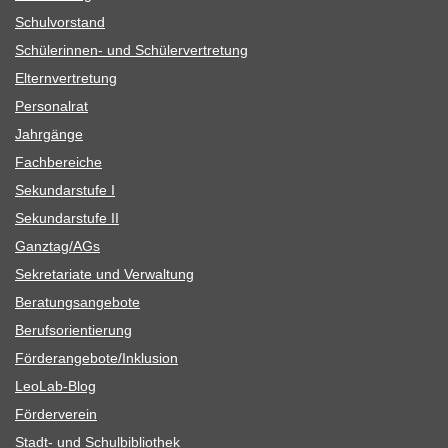
Schul­vor­stand
Schü­le­rin­nen- und Schülervertretung
Eltern­ver­tre­tung
Per­so­nal­rat
Jahr­gänge
Fach­be­rei­che
Sekun­dar­stufe I
Sekun­dar­stufe II
Ganztag/​​AGs
Sekre­ta­riate und Verwaltung
Bera­tungs­an­ge­bote
Berufs­ori­en­tie­rung
Förderangebote/​​Inklusion
Leo­Lab-Blog
För­der­ver­ein
Stadt- und Schulbibliothek