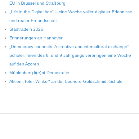
EU in Brüs­sel und Straßburg
„Life in the Digi­tal Age“ – eine Woche vol­ler digi­ta­ler Erleb­nisse
und rea­ler Freundschaft
Stadt­ra­deln 2026
Erin­ne­run­gen an Hannover
„Demo­cracy con­nects: A crea­tive and inter­cul­tu­ral exch­ange” –
Schüler:innen des 8. und 9 Jahr­gangs ver­brin­gen eine Woche
auf den Azoren
Müh­len­berg li(e)bt Demokratie
Aktion „Toter Win­kel“ an der Leonore-Goldschmidt-Schule