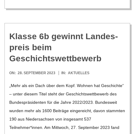
C
H
U
Klasse 6b gewinnt Lan­des­
preis beim
L
Geschichtswettbewerb
E
2023-
ON:
28. SEPTEMBER 2023
IN:
AKTUELLES
09-
„Mehr als ein Dach über dem Kopf. Woh­nen hat Geschichte“
28
– unter die­sem Titel steht der Geschichts­wett­be­werb des
Bun­des­prä­si­den­ten für die Jahre 2022/​​2023. Bun­des­weit
wur­den mehr als 1600 Bei­träge ein­ge­reicht, davon stamm­ten
190 aus Nie­der­sach­sen von ins­ge­samt 537
Teilnehmer*innen. Am Mitt­woch, 27. Sep­tem­ber 2023 fand