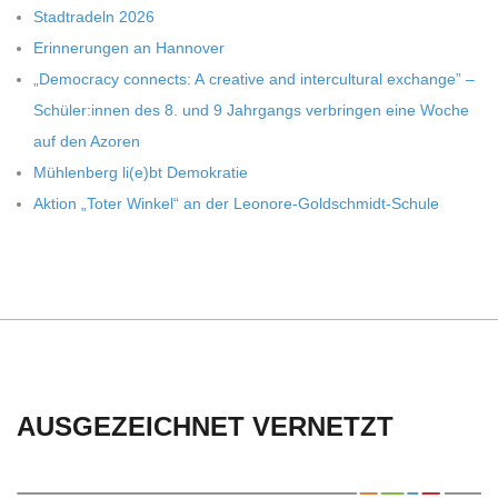
C
Stadt­ra­deln 2026
Erin­ne­run­gen an Hannover
H
„Demo­cracy con­nects: A crea­tive and inter­cul­tu­ral exch­ange” –
Schüler:innen des 8. und 9 Jahr­gangs ver­brin­gen eine Woche
U
auf den Azoren
Müh­len­berg li(e)bt Demokratie
L
Aktion „Toter Win­kel“ an der Leonore-Goldschmidt-Schule
E
AUSGEZEICHNET VERNETZT