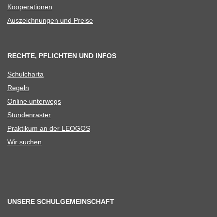
Koope­ra­tio­nen
Aus­zeich­nun­gen und Preise
RECHTE, PFLICHTEN UND INFOS
Schul­charta
Regeln
Online unter­wegs
Stun­den­ras­ter
Prak­ti­kum an der LEOGOS
Wir suchen
UNSERE SCHULGEMEINSCHAFT