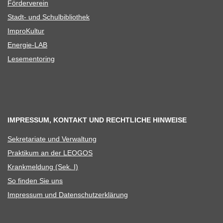
För­der­ver­ein
Stadt- und Schulbibliothek
Impro­Kul­tur
Ener­­gie-LAB
Lese­men­to­ring
IMPRESSUM, KONTAKT UND RECHTLICHE HINWEISE
Sekre­ta­riate und Verwaltung
Prak­ti­kum an der LEOGOS
Krank­mel­dung (Sek. I)
So fin­den Sie uns
Impres­sum und Datenschutzerklärung