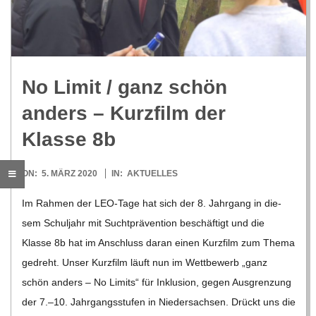
R
E
No Limit /​ ganz schön
-
anders – Kurz­film der
G
Klasse 8b
O
2020-
ON:
5. MÄRZ 2020
IN:
AKTUELLES
03-
Im Rah­men der LEO-Tage hat sich der 8. Jahr­gang in die­
L
05
sem Schul­jahr mit Sucht­prä­ven­tion beschäf­tigt und die
Klasse 8b hat im Anschluss daran einen Kurz­film zum Thema
D
gedreht. Unser Kurz­film läuft nun im Wett­be­werb „ganz
schön anders – No Limits“ für Inklu­sion, gegen Aus­gren­zung
S
der 7.–10. Jahr­gangs­stu­fen in Nie­der­sach­sen. Drückt uns die