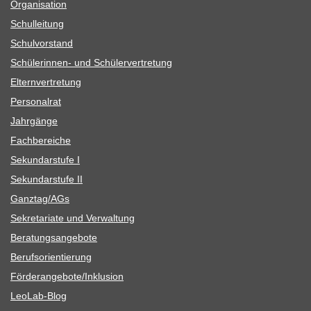
Orga­ni­sa­tion
Schul­lei­tung
Schul­vor­stand
Schü­le­rin­nen- und Schülervertretung
Eltern­ver­tre­tung
Per­so­nal­rat
Jahr­gänge
Fach­be­rei­che
Sekun­dar­stufe I
Sekun­dar­stufe II
Ganztag/​​AGs
Sekre­ta­riate und Verwaltung
Bera­tungs­an­ge­bote
Berufs­ori­en­tie­rung
Förderangebote/​​Inklusion
Leo­Lab-Blog