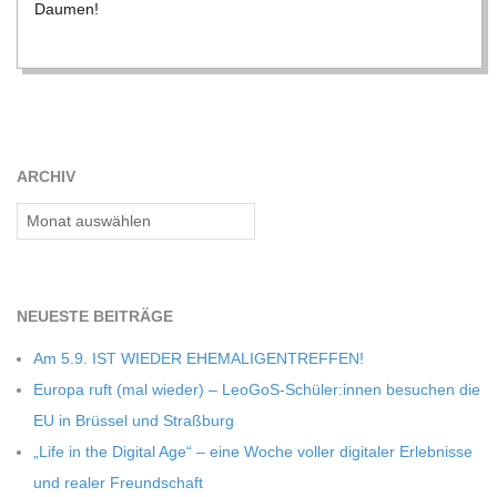
Dau­men!
C
H
M
ARCHIV
I
Archiv
D
T
NEU­ESTE BEITRÄGE
Am 5.9. IST WIEDER EHEMALIGENTREFFEN!
-
Europa ruft (mal wie­der) – LeoGoS-Schüler:innen besu­chen die
EU in Brüs­sel und Straßburg
S
„Life in the Digi­tal Age“ – eine Woche vol­ler digi­ta­ler Erleb­nisse
und rea­ler Freundschaft