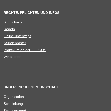
RECHTE, PFLICHTEN UND INFOS
Schul­charta
Regeln
Online unter­wegs
Stun­den­ras­ter
Prak­ti­kum an der LEOGOS
Wir suchen
UNSERE SCHULGEMEINSCHAFT
Orga­ni­sa­tion
Schul­lei­tung
Schul­vor­stand