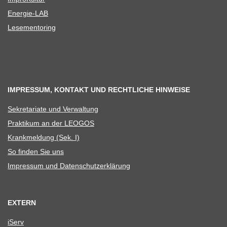
Ener­­gie-LAB
Lese­men­to­ring
IMPRESSUM, KONTAKT UND RECHTLICHE HINWEISE
Sekre­ta­riate und Verwaltung
Prak­ti­kum an der LEOGOS
Krank­mel­dung (Sek. I)
So fin­den Sie uns
Impres­sum und Datenschutzerklärung
EXTERN
iServ