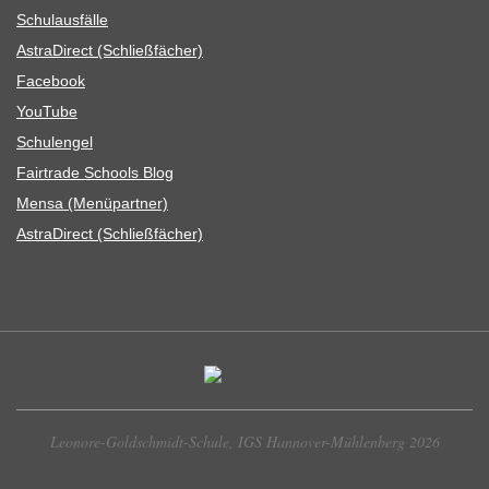
Schul­aus­fälle
Astra­Di­rect (Schließ­fä­cher)
Face­book
You­Tube
Schul­en­gel
Fair­trade Schools Blog
Mensa (Menü­part­ner)
Astra­Di­rect (Schließ­fä­cher)
Leonore-Goldschmidt-Schule, IGS Hannover-Mühlenberg 2026