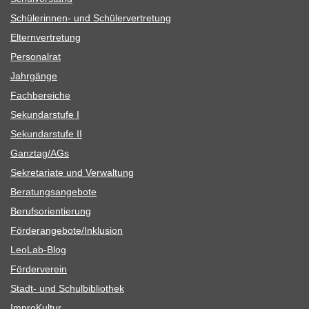
Schü­le­rin­nen- und Schülervertretung
Eltern­ver­tre­tung
Per­so­nal­rat
Jahr­gänge
Fach­be­rei­che
Sekun­dar­stufe I
Sekun­dar­stufe II
Ganztag/​​AGs
Sekre­ta­riate und Verwaltung
Bera­tungs­an­ge­bote
Berufs­ori­en­tie­rung
Förderangebote/​​Inklusion
Leo­Lab-Blog
För­der­ver­ein
Stadt- und Schulbibliothek
Impro­Kul­tur