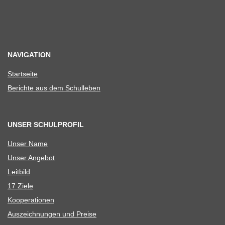
NAVIGATION
Start­seite
Berichte aus dem Schulleben
UNSER SCHULPROFIL
Unser Name
Unser Ange­bot
Leit­bild
17 Ziele
Koope­ra­tio­nen
Aus­zeich­nun­gen und Preise