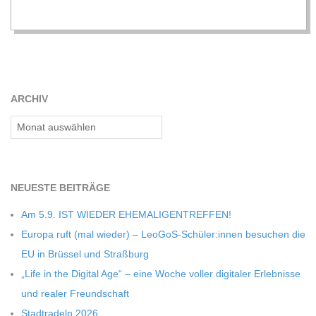
C
H
M
ARCHIV
Archiv
I
D
NEU­ESTE BEITRÄGE
T
Am 5.9. IST WIEDER EHEMALIGENTREFFEN!
Europa ruft (mal wie­der) – LeoGoS-Schüler:innen besu­chen die
-
EU in Brüs­sel und Straßburg
„Life in the Digi­tal Age“ – eine Woche vol­ler digi­ta­ler Erleb­nisse
S
und rea­ler Freundschaft
Stadt­ra­deln 2026