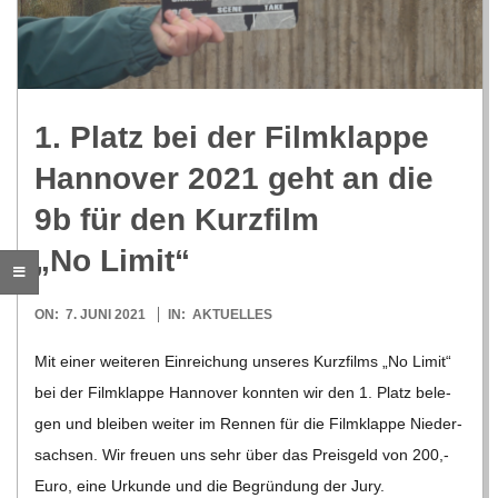
R
E
1. Platz bei der Film­klappe
-
Han­no­ver 2021 geht an die
G
9b für den Kurz­film
„No Limit“
O
2021-
ON:
7. JUNI 2021
IN:
AKTUELLES
L
06-
Mit einer wei­te­ren Ein­rei­chung unse­res Kurz­films „No Limit“
07
D
bei der Film­klappe Han­no­ver konn­ten wir den 1. Platz bele­
gen und blei­ben wei­ter im Ren­nen für die Film­klappe Nie­der­
S
sach­sen. Wir freuen uns sehr über das Preis­geld von 200,-
Euro, eine Urkunde und die Begrün­dung der Jury.