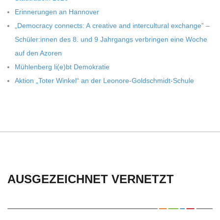
C
Erin­ne­run­gen an Hannover
H
„Demo­cracy con­nects: A crea­tive and inter­cul­tu­ral exch­ange” –
Schüler:innen des 8. und 9 Jahr­gangs ver­brin­gen eine Woche
U
auf den Azoren
Müh­len­berg li(e)bt Demokratie
L
Aktion „Toter Win­kel“ an der Leonore-Goldschmidt-Schule
E
AUSGEZEICHNET VERNETZT