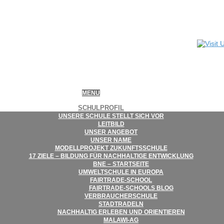
MENU
SCHUL­PRO­FIL
UNSERE SCHULE STELLT SICH VOR
LEIT­BILD
UNSER ANGE­BOT
UNSER NAME
MODELL­PRO­JEKT ZUKUNFTSSCHULE
17 ZIELE – BIL­DUNG FÜR NACH­HAL­TIGE ENTWICKLUNG
BNE – STARTSEITE
UMWELT­SCHULE IN EUROPA
FAIR­­TRADE-SCHOOL
FAIR­TRADE-SCHOOLS BLOG
VER­BRAU­CHER­SCHULE
STADT­RA­DELN
NACH­HAL­TIG ERLE­BEN UND ORIENTIEREN
MALAWI-AG