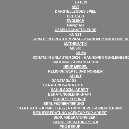
LATEIN
AWT
DAR­STEL­LEN­DES SPIEL
DEUTSCH
ENG­LISCH
GANZ­TAG
GESELL­SCHAFTS­LEHRE
KUNST
SONATE IN URLAU­TEN 2024 – HAN­NO­VER MÜHLENBER
MATHE­MA­TIK
MUSIK
MUPA
SONATE IN URLAU­TEN 2024 – HAN­NO­VER MÜHLENBER
NATUR­WIS­SEN­SCHAF­TEN
NEUE MEDIEN
RELIGION/​​WERTE UND NORMEN
SPORT
GANZTAG/​​AGS
BERA­TUNGS­AN­GE­BOTE
SCHUL­SO­ZI­AL­AR­BEIT
BERA­TUNGS­LEHR­KRAFT
SCHUL­SEEL­SORGE
BERUFS­ORI­EN­TIE­RUNG
START­SEITE – KOM­PE­TENZ­ZEN­TRUM BERUFSORIENTIERUNG
BERUFS­BE­RA­TUNG AGEN­TUR FÜR ARBEIT
BERUFS­BE­RA­TUNG SEK I
BERUFS­BE­RA­TUNG SEK II
PRO BERUF