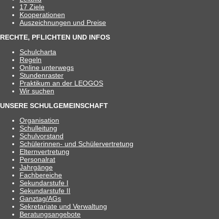
17 Ziele
Koope­ra­tio­nen
Aus­zeich­nun­gen und Preise
RECHTE, PFLICHTEN UND INFOS
Schul­charta
Regeln
Online unter­wegs
Stun­den­ras­ter
Prak­ti­kum an der LEOGOS
Wir suchen
UNSERE SCHULGEMEINSCHAFT
Orga­ni­sa­tion
Schul­lei­tung
Schul­vor­stand
Schü­le­rin­nen- und Schülervertretung
Eltern­ver­tre­tung
Per­so­nal­rat
Jahr­gänge
Fach­be­rei­che
Sekun­dar­stufe I
Sekun­dar­stufe II
Ganztag/​​AGs
Sekre­ta­riate und Verwaltung
Bera­tungs­an­ge­bote