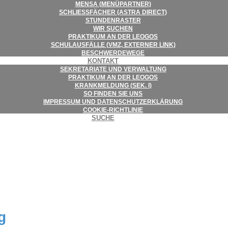
MENSA (MENÜ­PART­NER)
SCHLIESS­FÄ­CHER (ASTRA DIRECT)
STUN­DEN­RAS­TER
WIR SUCHEN
PRAK­TI­KUM AN DER LEOGOS
SCHUL­AUS­FÄLLE (VMZ, EXTER­NER LINK)
BESCHWER­DE­WEGE
KON­TAKT
SEKRE­TA­RIATE UND VERWALTUNG
PRAK­TI­KUM AN DER LEOGOS
KRANK­MEL­DUNG (SEK. I)
SO FIN­DEN SIE UNS
IMPRES­SUM UND DATENSCHUTZERKLÄRUNG
COO­KIE-RICHT­LI­NIE
SUCHE
g