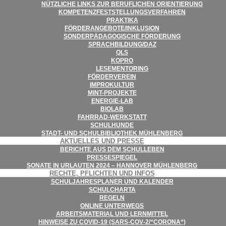
NÜTZ­LI­CHE LINKS ZUR BERUF­LI­CHEN ORIENTIERUNG
KOM­PE­TENZ­FEST­STEL­LUNGS­VER­FAH­REN
PRAK­TIKA
FÖRDERANGEBOTE/​​INKLUSION
SON­DER­PÄD­AGO­GI­SCHE FÖRDERUNG
SPRACHBILDUNG/​​DAZ
QLS
KOPRO
LESE­MEN­TO­RING
FÖR­DER­VER­EIN
IMPRO­KUL­TUR
MINT-PRO­­JEKTE
ENER­­GIE-LAB
BIO­LAB
FAHR­RAD-WER­K­STATT
SCHUL­HUNDE
STADT- UND SCHUL­BI­BLIO­THEK MÜHLENBERG
AKTU­EL­LES UND PRESSE
BERICHTE AUS DEM SCHULLEBEN
PRES­SE­SPIE­GEL
SONATE IN URLAU­TEN 2024 – HAN­NO­VER MÜHLENBERG
RECHTE, PFLICH­TEN UND INFOS
SCHUL­JAH­RES­PLA­NER UND KALENDER
SCHUL­CHARTA
REGELN
ONLINE UNTER­WEGS
ARBEITS­MA­TE­RIAL UND LERNMITTEL
HIN­WEISE ZU COVID-19 (SARS-COV‑2/“CORONA“)