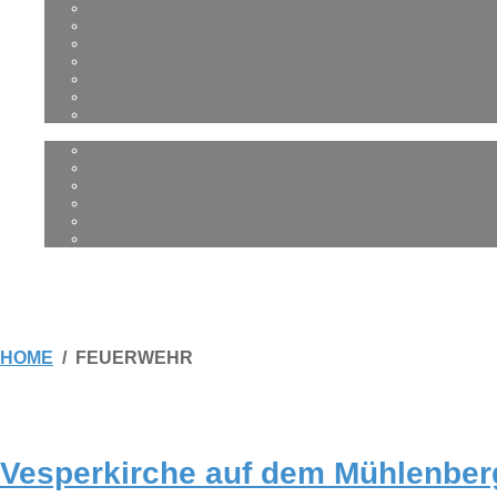
HOME
FEUERWEHR
Ves­per­kir­che auf dem Mühlenber