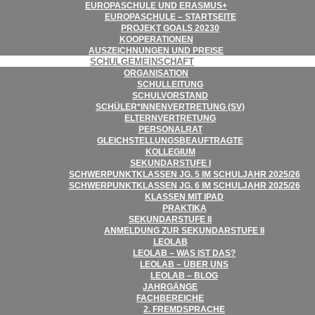
EURO­PA­SCHULE UND ERASMUS+
EURO­PA­SCHULE – STARTSEITE
PRO­JEKT GOALS 20230
KOOPE­RA­TIO­NEN
AUS­ZEICH­NUN­GEN UND PREISE
SCHUL­GE­MEIN­SCHAFT
ORGA­NI­SA­TION
SCHUL­LEI­TUNG
SCHUL­VOR­STAND
SCHÜLER*INNENVERTRETUNG (SV)
ELTERN­VER­TRE­TUNG
PER­SO­NAL­RAT
GLEICH­STEL­LUNGS­BE­AUF­TRAGTE
KOL­LE­GIUM
SEKUN­DAR­STUFE I
SCHWER­PUNKT­KLAS­SEN JG. 5 IM SCHUL­JAHR 2025/​​26
SCHWER­PUNKT­KLAS­SEN JG. 6 IM SCHUL­JAHR 2025/​​26
KLAS­SEN MIT IPAD
PRAK­TIKA
SEKUN­DAR­STUFE II
ANMEL­DUNG ZUR SEKUN­DAR­STUFE II
LEO­LAB
LEO­LAB – WAS IST DAS?
LEO­LAB – ÜBER UNS
LEO­LAB – BLOG
JAHR­GÄNGE
FACH­BE­REI­CHE
2. FREMD­SPRA­CHE