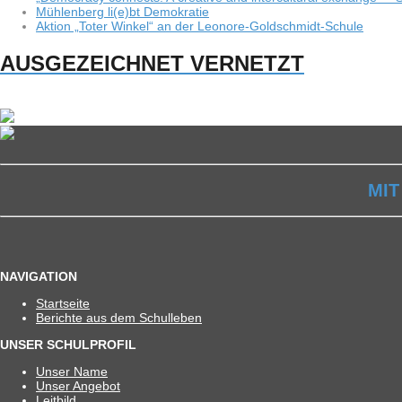
Müh­len­berg li(e)bt Demokratie
Aktion „Toter Win­kel“ an der Leonore-Goldschmidt-Schule
AUSGEZEICHNET VERNETZT
MIT
NAVIGATION
Start­seite
Berichte aus dem Schulleben
UNSER SCHULPROFIL
Unser Name
Unser Ange­bot
Leit­bild