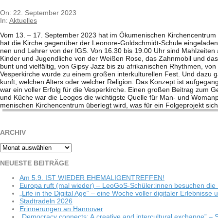
2023-
On:
22. September 2023
09-
In:
Aktuelles
22
Vom 13. – 17. Sep­tem­ber 2023 hat im Öku­me­ni­schen Kir­chen­cen­trum z
hat die Kir­che gegen­über der Leo­­nore-Gol­d­­schmidt-Schule ein­ge­la­de
nen und Leh­rer von der IGS. Von 16.30 bis 19.00 Uhr sind Mahl­zei­ten an
Kin­der und Jugend­li­che von der Wei­ßen Rose, das Zahn­mo­bil und das 
bunt und viel­fäl­tig, von Gipsy Jazz bis zu afri­ka­ni­schen Rhyth­men, v
Ves­per­kir­che wurde zu einem gro­ßen inter­kul­tu­rel­len Fest. Und dazu
kunft, wel­chen Alters oder wel­cher Reli­gion. Das Kon­zept ist auf­ge­g
war ein vol­ler Erfolg für die Ves­per­kir­che. Einen gro­ßen Bei­trag zum 
und Küche war die Leo­gos die wich­tigste Quelle für Man- und Wom­an­p
me­ni­schen Kir­chen­cen­trum über­legt wird, was für ein Fol­ge­pro­jekt si
ARCHIV
Archiv
NEU­ESTE BEITRÄGE
Am 5.9. IST WIEDER EHEMALIGENTREFFEN!
Europa ruft (mal wie­der) – LeoGoS-Schüler:innen besu­chen die 
„Life in the Digi­tal Age“ – eine Woche vol­ler digi­ta­ler Erleb­niss
Stadt­ra­deln 2026
Erin­ne­run­gen an Hannover
„Demo­cracy con­nects: A crea­tive and inter­cul­tu­ral exch­ange”