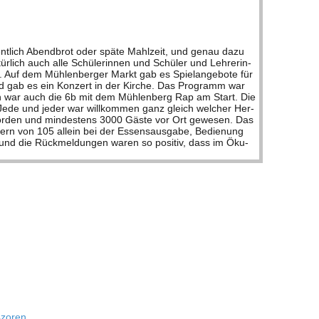
gent­lich Abend­brot oder späte Mahl­zeit, und genau dazu
­lich auch alle Schü­le­rin­nen und Schü­ler und Leh­re­rin­
. Auf dem Müh­len­ber­ger Markt gab es Spiel­an­ge­bote für
nd gab es ein Kon­zert in der Kir­che. Das Pro­gramm war
­lich war auch die 6b mit dem Müh­len­berg Rap am Start. Die
n. Jede und jeder war will­kom­men ganz gleich wel­cher Her­
n wor­den und min­des­tens 3000 Gäste vor Ort gewe­sen. Das
*innern von 105 allein bei der Essens­aus­gabe, Bedie­nung
nd die Rück­mel­dun­gen waren so posi­tiv, dass im Öku­
 Azoren