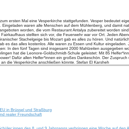
um ers­ten Mal eine Ves­per­kir­che statt­ge­fun­den. Ves­per bedeu­tet ei
n. Ein­ge­la­den waren alle Men­schen auf dem Müh­len­berg, und damit natür
ge­bo­ten wor­den, die vom Restau­rant Anta­lya zube­rei­tet wor­den sind
Fair­kauf­haus stell­ten sich vor, die Feu­er­wehr war vor Ort. Jeden Abe
on ira­ni­scher Sta­chel­geige bis Mozart gab es alles zu hören. Und natür
 gab es das alles kos­ten­los. Alle waren zu Essen und Kul­tur ein­ge­la­de
an­gen: In den fünf Tagen sind ins­ge­samt 2000 Mahl­zei­ten aus­ge­ge­be
Gelin­gen hat die Leo­­nore-Gol­d­­schmidt-Schule geleis­tet: Mit 85 Helfer
ower! Dafür allen Helfer*innen ein gro­ßes Dan­ke­schön. Der Zuspruch u
ch an die Ves­per­kir­che anschlie­ßen könnte. Ste­fan El Kars­heh
EU in Brüs­sel und Straßburg
e und rea­ler Freundschaft
 – Schüler:innen des 8. und 9 Jahr­gangs ver­brin­gen eine Woche auf den