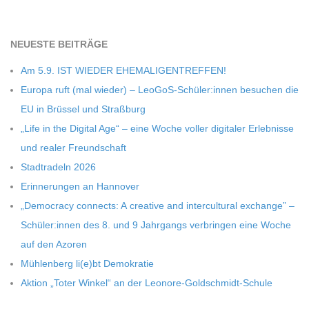
C
NEU­ESTE BEITRÄGE
H
Am 5.9. IST WIEDER EHEMALIGENTREFFEN!
U
Europa ruft (mal wie­der) – LeoGoS-Schüler:innen besu­chen die
EU in Brüs­sel und Straßburg
L
„Life in the Digi­tal Age“ – eine Woche vol­ler digi­ta­ler Erleb­nisse
und rea­ler Freundschaft
E
Stadt­ra­deln 2026
Erin­ne­run­gen an Hannover
„Demo­cracy con­nects: A crea­tive and inter­cul­tu­ral exch­ange” –
Schüler:innen des 8. und 9 Jahr­gangs ver­brin­gen eine Woche
auf den Azoren
Müh­len­berg li(e)bt Demokratie
Aktion „Toter Win­kel“ an der Leonore-Goldschmidt-Schule