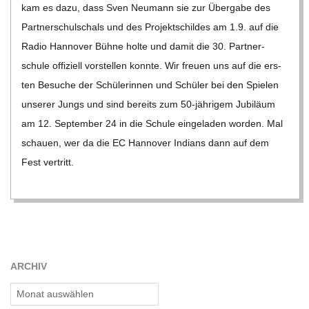
kam es dazu, dass Sven Neu­mann sie zur Über­gabe des
C
Part­ner­schul­schals und des Pro­jekt­schil­des am 1.9. auf die
Radio Han­no­ver Bühne holte und damit die 30. Part­ner­
H
schule offi­zi­ell vor­stel­len konnte. Wir freuen uns auf die ers­
ten Besu­che der Schü­le­rin­nen und Schü­ler bei den Spie­len
M
unse­rer Jungs und sind bereits zum 50-jäh­ri­­gem Jubi­läum
am 12. Sep­tem­ber 24 in die Schule ein­ge­la­den wor­den. Mal
I
schauen, wer da die EC Han­no­ver Indi­ans dann auf dem
Fest ver­tritt.
D
T
-
ARCHIV
S
Archiv