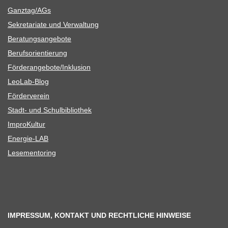
Ganztag/​​AGs
Sekre­ta­riate und Verwaltung
Bera­tungs­an­ge­bote
Berufs­ori­en­tie­rung
Förderangebote/​​Inklusion
Leo­Lab-Blog
För­der­ver­ein
Stadt- und Schulbibliothek
Impro­Kul­tur
Ener­­gie-LAB
Lese­men­to­ring
IMPRESSUM, KONTAKT UND RECHTLICHE HINWEISE