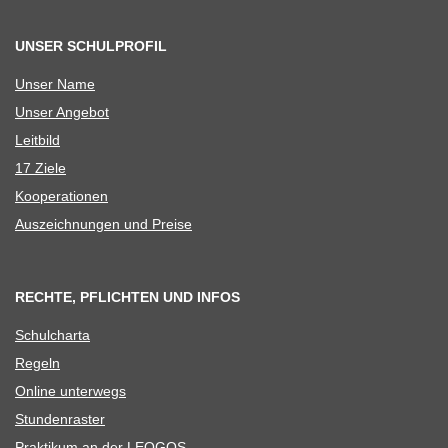
UNSER SCHULPROFIL
Unser Name
Unser Ange­bot
Leit­bild
17 Ziele
Koope­ra­tio­nen
Aus­zeich­nun­gen und Preise
RECHTE, PFLICHTEN UND INFOS
Schul­charta
Regeln
Online unter­wegs
Stun­den­ras­ter
Prak­ti­kum an der LEOGOS