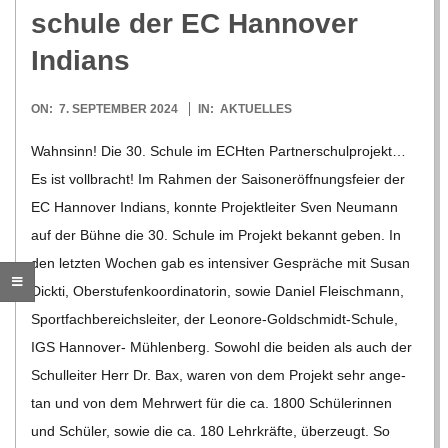
O
schule der EC Han­no­ver
R
Indians
E
2024-
ON:
7. SEPTEMBER 2024
IN:
AKTUELLES
09-
Wahn­sinn! Die 30. Schule im ECH­ten Part­ner­schul­pro­jekt…
-
07
Es ist voll­bracht! Im Rah­men der Sai­son­er­öff­nungs­feier der
G
EC Han­no­ver Indi­ans, konnte Pro­jekt­lei­ter Sven Neu­mann
auf der Bühne die 30. Schule im Pro­jekt bekannt geben. In
O
den letz­ten Wochen gab es inten­si­ver Gesprä­che mit Susan
Dickti, Ober­stu­fen­ko­or­di­na­to­rin, sowie Daniel Fleisch­mann,
L
Sport­fach­be­reichs­lei­ter, der Leo­­nore-Gol­d­­schmidt-Schule,
IGS Han­­no­­ver- Müh­len­berg. Sowohl die bei­den als auch der
D
Schul­lei­ter Herr Dr. Bax, waren von dem Pro­jekt sehr ange­
tan und von dem Mehr­wert für die ca. 1800 Schü­le­rin­nen
S
und Schü­ler, sowie die ca. 180 Lehr­kräfte, über­zeugt. So