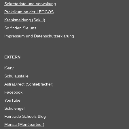
Sekre­ta­riate und Verwaltung
Prak­ti­kum an der LEOGOS
Krank­mel­dung (Sek. I)
So fin­den Sie uns
Impres­sum und Datenschutzerklärung
EXTERN
iServ
Schul­aus­fälle
Astra­Di­rect (Schließ­fä­cher)
Face­book
You­Tube
Schul­en­gel
Fair­trade Schools Blog
Mensa (Menü­part­ner)