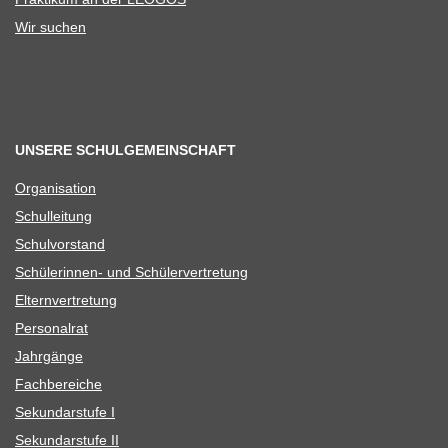
Wir suchen
UNSERE SCHULGEMEINSCHAFT
Orga­ni­sa­tion
Schul­lei­tung
Schul­vor­stand
Schü­le­rin­nen- und Schülervertretung
Eltern­ver­tre­tung
Per­so­nal­rat
Jahr­gänge
Fach­be­rei­che
Sekun­dar­stufe I
Sekun­dar­stufe II