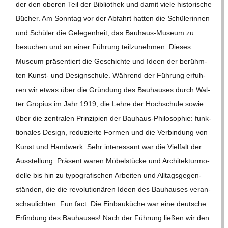
der den obe­ren Teil der Biblio­thek und damit viele his­to­ri­sche
Bücher. Am Sonn­tag vor der Abfahrt hat­ten die Schü­le­rin­nen
und Schü­ler die Gele­gen­heit, das Bau­haus-Museum zu
besu­chen und an einer Füh­rung teil­zu­neh­men. Die­ses
Museum prä­sen­tiert die Geschichte und Ideen der berühm­
ten Kunst- und Design­schule. Wäh­rend der Füh­rung erfuh­
ren wir etwas über die Grün­dung des Bau­hau­ses durch Wal­
ter Gro­pius im Jahr 1919, die Lehre der Hoch­schule sowie
über die zen­tra­len Prin­zi­pien der Bau­haus-Phi­­lo­­so­­phie: funk­
tio­na­les Design, redu­zierte For­men und die Ver­bin­dung von
Kunst und Hand­werk. Sehr inter­es­sant war die Viel­falt der
Aus­stel­lung. Prä­sent waren Möbel­stü­cke und Archi­tek­tur­mo­
delle bis hin zu typo­gra­fi­schen Arbei­ten und All­tags­ge­gen­
stän­den, die die revo­lu­tio­nä­ren Ideen des Bau­hau­ses ver­an­
schau­lich­ten. Fun fact: Die Ein­bau­kü­che war eine deut­sche
Erfin­dung des Bau­hau­ses! Nach der Füh­rung lie­ßen wir den