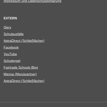
Impres­sum und Datenschutzerklärung
EXTERN
iServ
Schul­aus­fälle
Astra­Di­rect (Schließ­fä­cher)
Face­book
You­Tube
Schul­en­gel
Fair­trade Schools Blog
Mensa (Menü­part­ner)
Astra­Di­rect (Schließ­fä­cher)