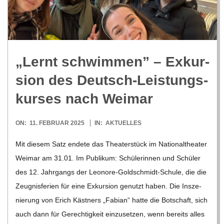
R
E
„Lernt schwim­men” – Exkur­
-
sion des Deutsch-Leis­tungs­
G
kur­ses nach Weimar
O
2025-
ON:
11. FEBRUAR 2025
IN:
AKTUELLES
02-
Mit die­sem Satz endete das Thea­ter­stück im Natio­nal­thea­ter
L
11
Wei­mar am 31.01. Im Publi­kum: Schü­le­rin­nen und Schü­ler
des 12. Jahr­gangs der Leo­­nore-Gol­d­­schmidt-Schule, die die
D
Zeug­nis­fe­rien für eine Exkur­sion genutzt haben. Die Insze­
nie­rung von Erich Käst­ners „Fabian“ hatte die Bot­schaft, sich
S
auch dann für Gerech­tig­keit ein­zu­set­zen, wenn bereits alles