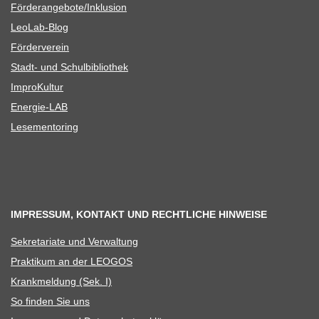
Förderangebote/​​Inklusion
Leo­Lab-Blog
För­der­ver­ein
Stadt- und Schulbibliothek
Impro­Kul­tur
Ener­­gie-LAB
Lese­men­to­ring
IMPRESSUM, KONTAKT UND RECHTLICHE HINWEISE
Sekre­ta­riate und Verwaltung
Prak­ti­kum an der LEOGOS
Krank­mel­dung (Sek. I)
So fin­den Sie uns