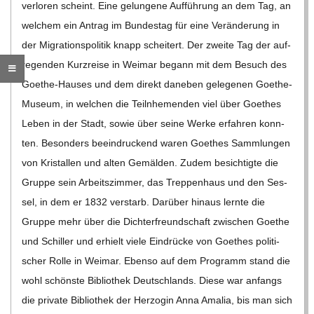
ver­lo­ren scheint. Eine gelun­gene Auf­füh­rung an dem Tag, an
C
wel­chem ein Antrag im Bun­des­tag für eine Ver­än­de­rung in
der Migra­ti­ons­po­li­tik knapp schei­tert. Der zweite Tag der auf­
H
re­gen­den Kurz­reise in Wei­mar begann mit dem Besuch des
M
Goe­­the-Hau­­ses und dem direkt dane­ben gele­ge­nen Goe­­the-
Museum, in wel­chen die Teiln­he­men­den viel über Goe­thes
I
Leben in der Stadt, sowie über seine Werke erfah­ren konn­
ten. Beson­ders beein­dru­ckend waren Goe­thes Samm­lun­gen
D
von Kris­tal­len und alten Gemäl­den. Zudem besich­tigte die
Gruppe sein Arbeits­zim­mer, das Trep­pen­haus und den Ses­
T
sel, in dem er 1832 ver­starb. Dar­über hin­aus lernte die
Gruppe mehr über die Dich­ter­freund­schaft zwi­schen Goe­the
-
und Schil­ler und erhielt viele Ein­drü­cke von Goe­thes poli­ti­
scher Rolle in Wei­mar. Ebenso auf dem Pro­gramm stand die
S
wohl schönste Biblio­thek Deutsch­lands. Diese war anfangs
die pri­vate Biblio­thek der Her­zo­gin Anna Ama­lia, bis man sich