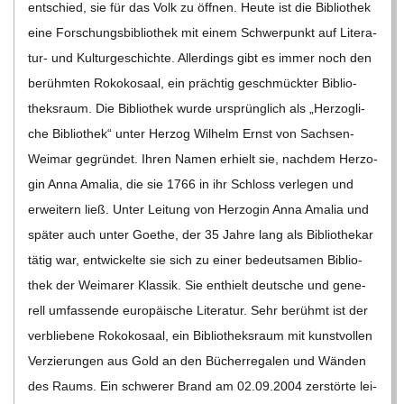
C
ent­schied, sie für das Volk zu öff­nen. Heute ist die Biblio­thek
eine For­schungs­bi­blio­thek mit einem Schwer­punkt auf Lite­ra­­
H
tur- und Kul­tur­ge­schichte. Aller­dings gibt es immer noch den
berühm­ten Roko­ko­saal, ein präch­tig geschmück­ter Biblio­
U
theks­raum. Die Biblio­thek wurde ursprüng­lich als „Her­zog­li­
che Biblio­thek“ unter Her­zog Wil­helm Ernst von Sach­­sen-
L
Wei­­mar gegrün­det. Ihren Namen erhielt sie, nach­dem Her­zo­
gin Anna Ama­lia, die sie 1766 in ihr Schloss ver­le­gen und
E
erwei­tern ließ. Unter Lei­tung von Her­zo­gin Anna Ama­lia und
spä­ter auch unter Goe­the, der 35 Jahre lang als Biblio­the­kar
tätig war, ent­wi­ckelte sie sich zu einer bedeut­sa­men Biblio­
thek der Wei­ma­rer Klas­sik. Sie ent­hielt deut­sche und gene­
rell umfas­sende euro­päi­sche Lite­ra­tur. Sehr berühmt ist der
ver­blie­bene Roko­ko­saal, ein Biblio­theks­raum mit kunst­vol­len
Ver­zie­run­gen aus Gold an den Bücher­re­ga­len und Wän­den
des Raums. Ein schwe­rer Brand am 02.09.2004 zer­störte lei­