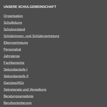
UNSERE SCHULGEMEINSCHAFT
Orga­ni­sa­tion
Schul­lei­tung
Schul­vor­stand
Schü­le­rin­nen- und Schülervertretung
Eltern­ver­tre­tung
Per­so­nal­rat
Jahr­gänge
Fach­be­rei­che
Sekun­dar­stufe I
Sekun­dar­stufe II
Ganztag/​​AGs
Sekre­ta­riate und Verwaltung
Bera­tungs­an­ge­bote
Berufs­ori­en­tie­rung