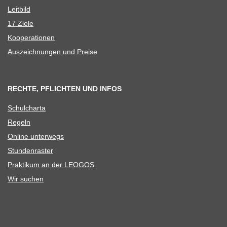
Leit­bild
17 Ziele
Koope­ra­tio­nen
Aus­zeich­nun­gen und Preise
RECHTE, PFLICHTEN UND INFOS
Schul­charta
Regeln
Online unter­wegs
Stun­den­ras­ter
Prak­ti­kum an der LEOGOS
Wir suchen