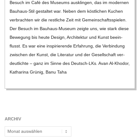
Besuch im Café des Muse­ums aus­klin­gen, das im moder­nen
Bau­haus-Stil gestal­tet war. Neben dem köst­li­chen Kuchen
ver­brach­ten wir die rest­li­che Zeit mit Gemein­schafts­spie­len.
Der Besuch im Bau­haus-Museum zeigte uns, wie stark diese
Bewe­gung bis heute Design, Archi­tek­tur und Kunst beein­
flusst. Es war eine inspi­rie­rende Erfah­rung, die Ver­bin­dung
zwi­schen der Kunst, die Lite­ra­tur und der Gesell­schaft ver­
deut­lichte – ganz im Sinne des Deutsch-LKs. Avan Al-Kho­­dor,
Katha­rina Grü­nig, Banu Taha
ARCHIV
Archiv