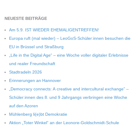
NEU­ESTE BEITRÄGE
Am 5.9. IST WIEDER EHEMALIGENTREFFEN!
Europa ruft (mal wie­der) – LeoGoS-Schüler:innen besu­chen die
EU in Brüs­sel und Straßburg
„Life in the Digi­tal Age“ – eine Woche vol­ler digi­ta­ler Erleb­nisse
und rea­ler Freundschaft
Stadt­ra­deln 2026
Erin­ne­run­gen an Hannover
„Demo­cracy con­nects: A crea­tive and inter­cul­tu­ral exch­ange” –
Schüler:innen des 8. und 9 Jahr­gangs ver­brin­gen eine Woche
auf den Azoren
Müh­len­berg li(e)bt Demokratie
Aktion „Toter Win­kel“ an der Leonore-Goldschmidt-Schule