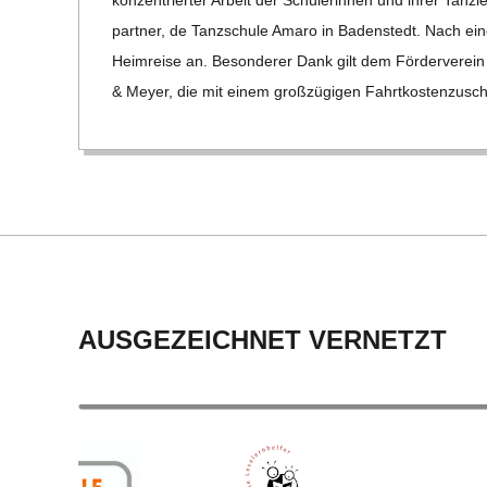
C
part­ner, de Tanz­schule Amaro in Baden­stedt. Nach eine
H
Heim­reise an. Beson­de­rer Dank gilt dem För­der­ver­ein 
& Meyer, die mit einem groß­zü­gi­gen Fahrt­kos­ten­zu­
U
L
E
AUSGEZEICHNET VERNETZT