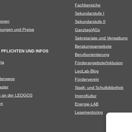
Fach­be­rei­che
Sekun­dar­stufe I
io­nen
Sekun­dar­stufe II
­nun­gen und Preise
Ganztag/​​AGs
Sekre­ta­riate und Verwaltung
Bera­tungs­an­ge­bote
 PFLICHTEN UND INFOS
Berufs­ori­en­tie­rung
rta
Förderangebote/​​Inklusion
Leo­Lab-Blog
ter­wegs
För­der­ver­ein
as­ter
Stadt- und Schulbibliothek
kum an der LEOGOS
Impro­Kul­tur
en
Ener­­gie-LAB
Lese­men­to­ring