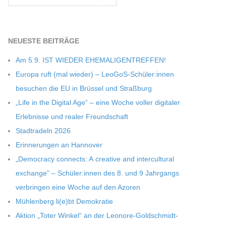
NEU­ESTE BEITRÄGE
Am 5.9. IST WIEDER EHEMALIGENTREFFEN!
Europa ruft (mal wie­der) – LeoGoS-Schüler:innen
besu­chen die EU in Brüs­sel und Straßburg
„Life in the Digi­tal Age“ – eine Woche vol­ler digi­ta­ler
Erleb­nisse und rea­ler Freundschaft
Stadt­ra­deln 2026
Erin­ne­run­gen an Hannover
„Demo­cracy con­nects: A crea­tive and inter­cul­tu­ral
exch­ange” – Schüler:innen des 8. und 9 Jahr­gangs
ver­brin­gen eine Woche auf den Azoren
Müh­len­berg li(e)bt Demokratie
Aktion „Toter Win­kel“ an der Leonore-Goldschmidt-