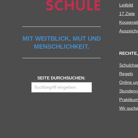
Leit­bild
17 Ziele
Koope­ra­t
Aus­zeich
MIT WEITBLICK, MUT UND
MENSCHLICHKEIT.
RECHTE,
Schul­cha
Regeln
SEITE DURCHSUCHEN:
Online un
Stun­den­r
Prak­ti­
Wir such