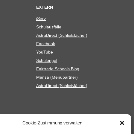
EXTERN
iServ
Schul­aus­fälle
Astra­Di­rect (Schließ­fä­cher)
Face­book
You­Tube
Schul­en­gel
Fair­trade Schools Blog
Mensa (Menü­part­ner)
Astra­Di­rect (Schließ­fä­cher)
Cookie-Zustimmung verwalten