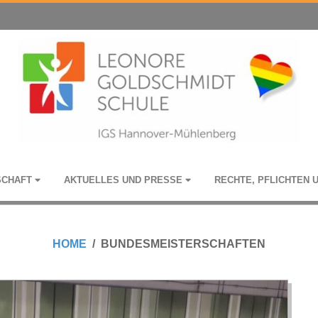
­SCHAFT
AKTU­EL­LES UND PRESSE
RECHTE, PFLICH­TEN 
HOME
BUNDESMEISTERSCHAFTEN