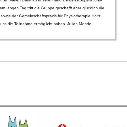
m lan­gen Tag tritt die Gruppe geschafft aber glück­lich die
sowie der Gemein­schafts­pra­xis für Phy­sio­the­ra­pie Holtz
schuss die Teil­nahme ermög­licht haben. Julian Mende