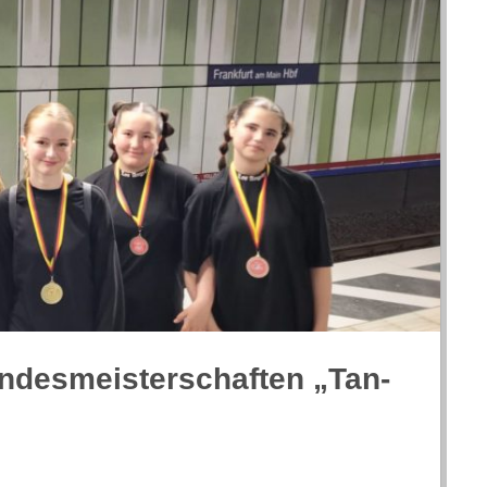
­des­meis­ter­schaf­ten „Tan­