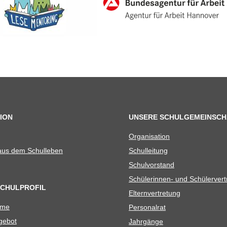
ION
UNSERE SCHULGEMEINSCH
Orga­ni­sa­tion
 aus dem Schulleben
Schul­lei­tung
Schul­vor­stand
Schü­le­rin­nen- und Schülerver
SCHULPROFIL
Eltern­ver­tre­tung
ame
Per­so­nal­rat
e­bot
Jahr­gänge