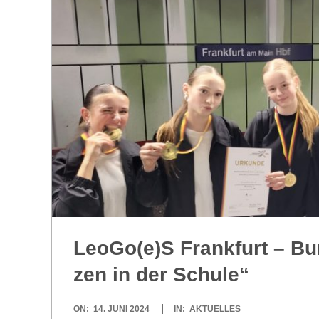
R
E
-
G
O
L
LeoGo(e)S Frank­furt – Bun
D
zen in der Schule“
S
2024-
ON:
14. JUNI 2024
IN:
AKTUELLES