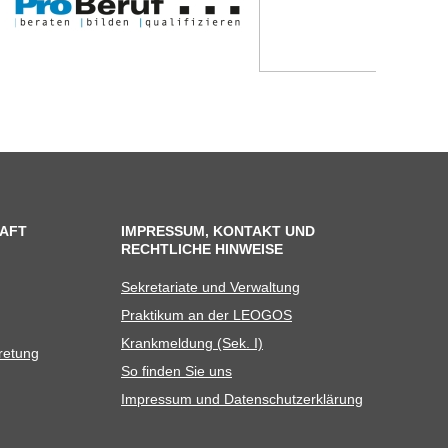
AFT
IMPRESSUM, KONTAKT UND
RECHTLICHE HINWEISE
Sekre­ta­riate und Verwaltung
Prak­ti­kum an der LEOGOS
Krank­mel­dung (Sek. I)
tretung
So fin­den Sie uns
Impres­sum und Datenschutzerklärung