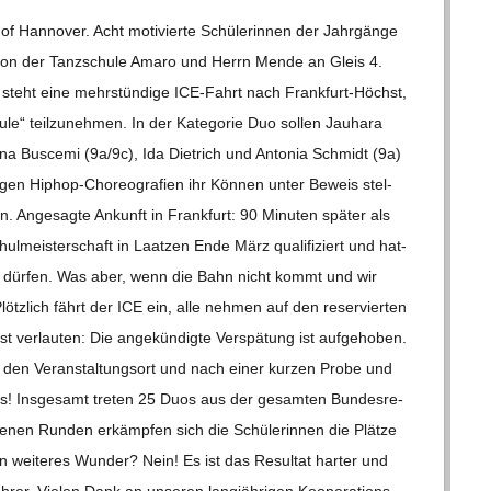
Han­no­ver. Acht moti­vierte Schü­le­rin­nen der Jahr­gänge
n von der Tanz­schule Amaro und Herrn Mende an Gleis 4.
 steht eine mehr­stün­dige ICE-Fahrt nach Fran­k­­furt-Höchst,
e“ teil­zu­neh­men. In der Kate­go­rie Duo sol­len Jau­hara
a Bus­cemi (9a/​​9c), Ida Diet­rich und Anto­nia Schmidt (9a)
n Hip­­hop-Cho­­reo­­gra­­fien ihr Kön­nen unter Beweis stel­
en. Ange­sagte Ankunft in Frank­furt: 90 Minu­ten spä­ter als
ul­meis­ter­schaft in Laat­zen Ende März qua­li­fi­ziert und hat­
zu dür­fen. Was aber, wenn die Bahn nicht kommt und wir
tz­lich fährt der ICE ein, alle neh­men auf den reser­vier­ten
 ver­lau­ten: Die ange­kün­digte Ver­spä­tung ist auf­ge­ho­ben.
 den Ver­an­stal­tungs­ort und nach einer kur­zen Probe und
los! Ins­ge­samt tre­ten 25 Duos aus der gesam­ten Bun­des­re­
­de­nen Run­den erkämp­fen sich die Schü­le­rin­nen die Plätze
n wei­te­res Wun­der? Nein! Es ist das Resul­tat har­ter und
eh­rer. Vie­len Dank an unse­ren lang­jäh­ri­gen Koope­ra­ti­ons­