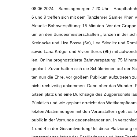
06-
C
08.06.2024 – Sams­tag­mor­gen 7:20 Uhr – Haupt­bahn­hof 
14
6 und 9 tref­fen sich mit dem Tanz­leh­rer Samier Kha
H
Aktu­elle Bahn­ver­spä­tung: 15 Minu­ten. Vor der Gruppe
um an den Bun­des­meis­ter­schaf­ten „Tan­zen in der Schul
M
Krein­acke und Liza Bosse (6e), Lea Stieg­litz und Romin
sowie Lana Krü­ger und Vivien Boros (9h) mit auf­wen­di­ge
I
len. Online pro­gnos­ti­zierte Bahn­ver­spä­tung: 75 Minu­t
geplant. Zuvor hat­ten sich die Schü­le­rin­nen auf der Sch
D
ten nun die Ehre, vor gro­ßem Publi­kum auf­zu­tre­ten 
nicht recht­zei­tig ankom­men. Dann aber das Wun­der! Plö
T
Sit­zen platz und eine Durch­sage des Zug­per­so­nals lässt
Pünkt­lich und wie geplant erreicht das Wett­kampf­team
-
letz­ten Abstim­mun­gen mit den Ver­an­stal­tern geht es 
S
pu­blik in der Vor­runde gegen­ein­an­der an. In ver­schie
1 und 4 in der Gesamt­wer­tung! Ist diese Plat­zie­rung ei
kon­zen­trier­ter Arbeit der Schü­le­rin­nen und ihrer Tanz­l