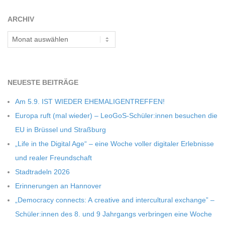
C
ARCHIV
H
Archiv
U
L
NEU­ESTE BEITRÄGE
Am 5.9. IST WIEDER EHEMALIGENTREFFEN!
E
Europa ruft (mal wie­der) – LeoGoS-Schüler:innen besu­chen die
EU in Brüs­sel und Straßburg
„Life in the Digi­tal Age“ – eine Woche vol­ler digi­ta­ler Erleb­nisse
und rea­ler Freundschaft
Stadt­ra­deln 2026
Erin­ne­run­gen an Hannover
„Demo­cracy con­nects: A crea­tive and inter­cul­tu­ral exch­ange” –
Schüler:innen des 8. und 9 Jahr­gangs ver­brin­gen eine Woche