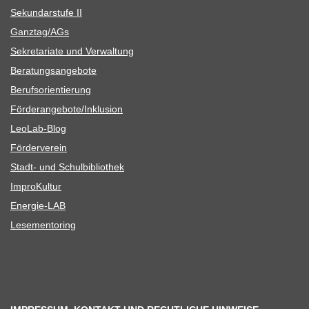
Sekun­dar­stufe II
Ganztag/​​AGs
Sekre­ta­riate und Verwaltung
Bera­tungs­an­ge­bote
Berufs­ori­en­tie­rung
Förderangebote/​​Inklusion
Leo­Lab-Blog
För­der­ver­ein
Stadt- und Schulbibliothek
Impro­Kul­tur
Ener­­gie-LAB
Lese­men­to­ring