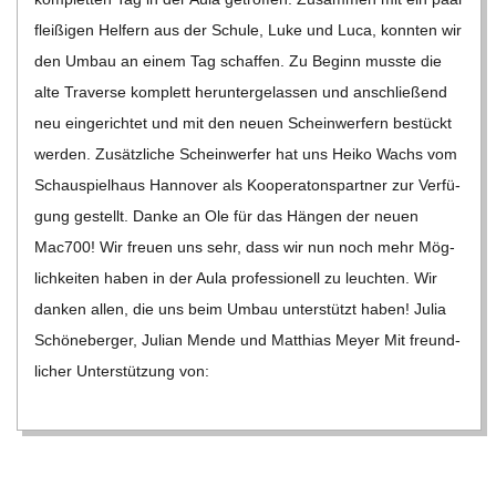
C
flei­ßi­gen Hel­fern aus der Schule, Luke und Luca, konn­ten wir
den Umbau an einem Tag schaf­fen. Zu Beginn musste die
H
alte Tra­verse kom­plett her­un­ter­ge­las­sen und anschlie­ßend
neu ein­ge­rich­tet und mit den neuen Schein­wer­fern bestückt
M
wer­den. Zusätz­li­che Schein­wer­fer hat uns Heiko Wachs vom
Schau­spiel­haus Han­no­ver als Koope­ra­tons­part­ner zur Ver­fü­
I
gung gestellt. Danke an Ole für das Hän­gen der neuen
Mac700! Wir freuen uns sehr, dass wir nun noch mehr Mög­
D
lich­kei­ten haben in der Aula pro­fes­sio­nell zu leuch­ten. Wir
dan­ken allen, die uns beim Umbau unter­stützt haben! Julia
T
Schö­ne­ber­ger, Julian Mende und Mat­thias Meyer Mit freund­
li­cher Unter­stüt­zung von:
-
S