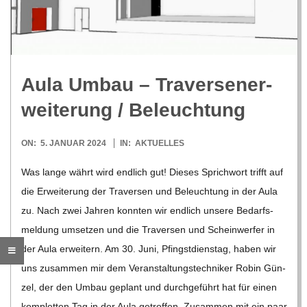
R
E
Aula Umbau – Tra­ver­sen­er­
-
wei­te­rung /​ Beleuch­tung
G
2024-
ON:
5. JANUAR 2024
IN:
AKTUELLES
01-
O
Was lange währt wird end­lich gut! Die­ses Sprich­wort trifft auf
05
die Erwei­te­rung der Tra­ver­sen und Beleuch­tung in der Aula
L
zu. Nach zwei Jah­ren konn­ten wir end­lich unsere Bedarfs­
mel­dung umset­zen und die Tra­ver­sen und Schein­wer­fer in
D
der Aula erwei­tern. Am 30. Juni, Pfingst­diens­tag, haben wir
uns zusam­men mir dem Ver­an­stal­tungs­tech­ni­ker Robin Gün­
S
zel, der den Umbau geplant und durch­ge­führt hat für einen
kom­plet­ten Tag in der Aula getrof­fen. Zusam­men mit ein paar