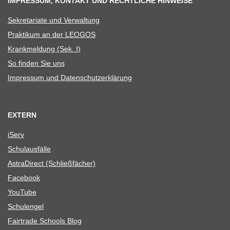
IMPRESSUM, KONTAKT UND RECHTLICHE HINWEISE
Sekre­ta­riate und Verwaltung
Prak­ti­kum an der LEOGOS
Krank­mel­dung (Sek. I)
So fin­den Sie uns
Impres­sum und Datenschutzerklärung
EXTERN
iServ
Schul­aus­fälle
Astra­Di­rect (Schließ­fä­cher)
Face­book
You­Tube
Schul­en­gel
Fair­trade Schools Blog