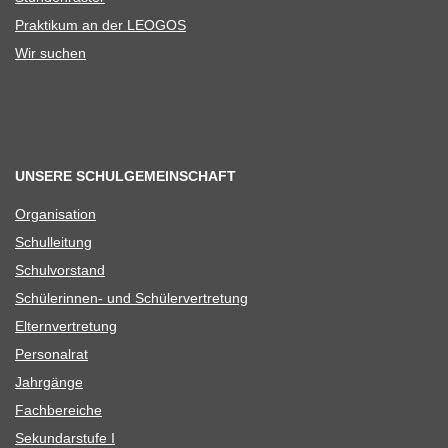
Prak­ti­kum an der LEOGOS
Wir suchen
UNSERE SCHULGEMEINSCHAFT
Orga­ni­sa­tion
Schul­lei­tung
Schul­vor­stand
Schü­le­rin­nen- und Schülervertretung
Eltern­ver­tre­tung
Per­so­nal­rat
Jahr­gänge
Fach­be­rei­che
Sekun­dar­stufe I