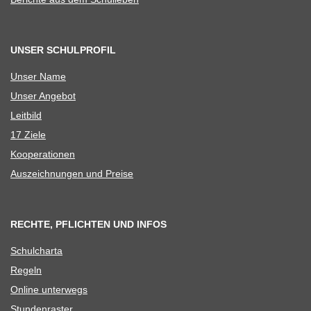
UNSER SCHULPROFIL
Unser Name
Unser Ange­bot
Leit­bild
17 Ziele
Koope­ra­tio­nen
Aus­zeich­nun­gen und Preise
RECHTE, PFLICHTEN UND INFOS
Schul­charta
Regeln
Online unter­wegs
Stun­den­ras­ter