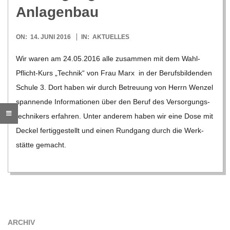
O
Anlagenbau
R
2016-
ON:
14. JUNI 2016
IN:
AKTUELLES
06-
E
Wir waren am 24.05.2016 alle zusam­men mit dem Wahl-
14
Pflicht-Kurs „Tech­nik“ von Frau Marx in der Berufs­bil­den­den
-
Schule 3. Dort haben wir durch Betreu­ung von Herrn Wen­zel
span­nende Informa­tionen über den Beruf des Ver­sor­gungs­
G
tech­ni­kers erfah­ren. Unter ande­rem haben wir eine Dose mit
Deckel fer­tig­ge­stellt und einen Rund­gang durch die Werk­
O
stätte gemacht.
L
D
S
ARCHIV