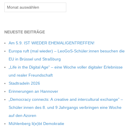
Archiv
C
H
NEU­ESTE BEITRÄGE
M
Am 5.9. IST WIEDER EHEMALIGENTREFFEN!
Europa ruft (mal wie­der) – LeoGoS-Schüler:innen besu­chen die
I
EU in Brüs­sel und Straßburg
„Life in the Digi­tal Age“ – eine Woche vol­ler digi­ta­ler Erleb­nisse
D
und rea­ler Freundschaft
Stadt­ra­deln 2026
T
Erin­ne­run­gen an Hannover
„Demo­cracy con­nects: A crea­tive and inter­cul­tu­ral exch­ange” –
-
Schüler:innen des 8. und 9 Jahr­gangs ver­brin­gen eine Woche
auf den Azoren
S
Müh­len­berg li(e)bt Demokratie