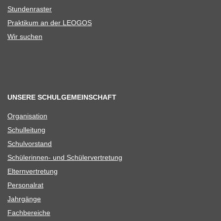
Stun­den­ras­ter
Prak­ti­kum an der LEOGOS
Wir suchen
UNSERE SCHULGEMEINSCHAFT
Orga­ni­sa­tion
Schul­lei­tung
Schul­vor­stand
Schü­le­rin­nen- und Schülervertretung
Eltern­ver­tre­tung
Per­so­nal­rat
Jahr­gänge
Fach­be­rei­che