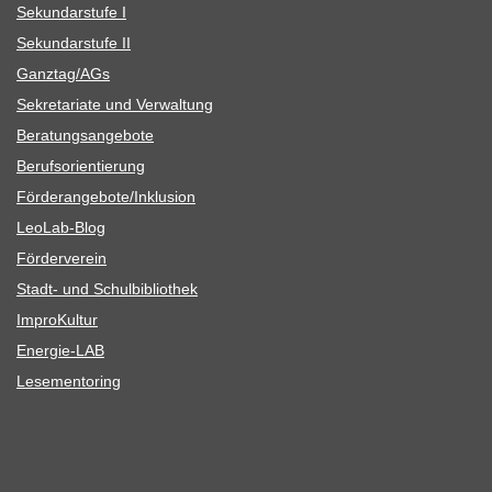
Sekun­dar­stufe I
Sekun­dar­stufe II
Ganztag/​​AGs
Sekre­ta­riate und Verwaltung
Bera­tungs­an­ge­bote
Berufs­ori­en­tie­rung
Förderangebote/​​Inklusion
Leo­Lab-Blog
För­der­ver­ein
Stadt- und Schulbibliothek
Impro­Kul­tur
Ener­­gie-LAB
Lese­men­to­ring