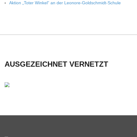
Aktion „Toter Win­kel“ an der Leonore-Goldschmidt-Schule
C
H
U
L
AUSGEZEICHNET VERNETZT
E