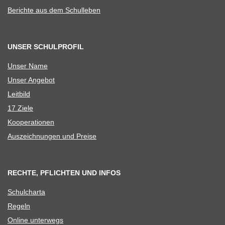
Berichte aus dem Schulleben
UNSER SCHULPROFIL
Unser Name
Unser Ange­bot
Leit­bild
17 Ziele
Koope­ra­tio­nen
Aus­zeich­nun­gen und Preise
RECHTE, PFLICHTEN UND INFOS
Schul­charta
Regeln
Online unter­wegs