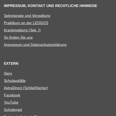
IMPRESSUM, KONTAKT UND RECHTLICHE HINWEISE
Sekre­ta­riate und Verwaltung
Prak­ti­kum an der LEOGOS
Krank­mel­dung (Sek. I)
So fin­den Sie uns
Impres­sum und Datenschutzerklärung
EXTERN
iServ
Schul­aus­fälle
Astra­Di­rect (Schließ­fä­cher)
Face­book
You­Tube
Schul­en­gel