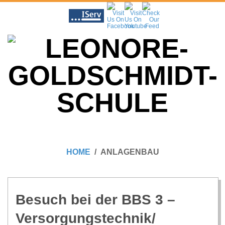
Skip
to
content
L
Primary
E
Navigation
HOME
ANLAGENBAU
Menu
O
N
Besuch bei der BBS 3 –
Versorgungstechnik/​