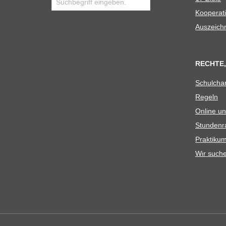
Koope­ra­t
Aus­zeich
RECHTE,
Schul­cha
Regeln
Online un
Stun­den­r
Prak­ti­
Wir such