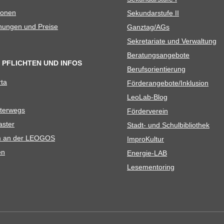
io­nen
Sekun­dar­stufe II
­nun­gen und Preise
Ganztag/​​AGs
Sekre­ta­riate und Verwaltung
Bera­tungs­an­ge­bote
 PFLICHTEN UND INFOS
Berufs­ori­en­tie­rung
rta
Förderangebote/​​Inklusion
Leo­Lab-Blog
ter­wegs
För­der­ver­ein
as­ter
Stadt- und Schulbibliothek
kum an der LEOGOS
Impro­Kul­tur
en
Ener­­gie-LAB
Lese­men­to­ring