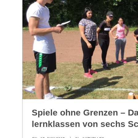
O
R
E
-
G
O
L
Spiele ohne Gren­zen – Das
D
lern­klas­sen von sechs S
S