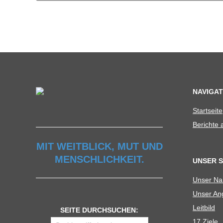
C
H
U
L
NAVIGAT
Start­seite
E
Berichte
MIT WEITBLICK, MUT UND
MENSCHLICHKEIT.
UNSER 
Unser N
Unser Ang
Leit­bild
SEITE DURCHSUCHEN:
17 Ziele