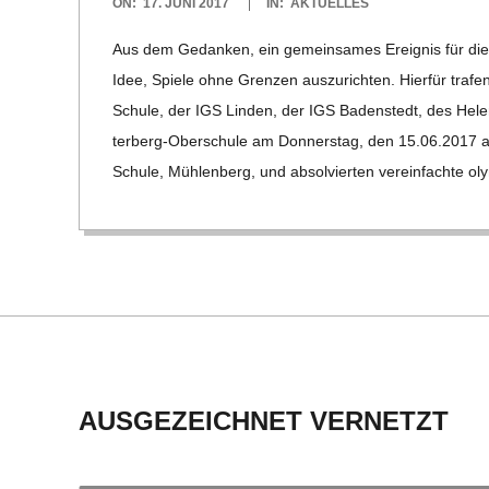
2017-
ON:
17. JUNI 2017
IN:
AKTUELLES
06-
C
Aus dem Gedan­ken, ein gemein­sa­mes Ereig­nis für die S
17
Idee, Spiele ohne Gren­zen aus­zu­rich­ten. Hier­für tra­fe
H
Schule, der IGS Lin­den, der IGS Baden­stedt, des Hel
ter­­berg-Ober­­schule am Don­ners­tag, den 15.06.2017 a
M
Schule, Müh­len­berg, und absol­vier­ten ver­ein­fachte olym­
I
D
T
-
AUSGEZEICHNET VERNETZT
S