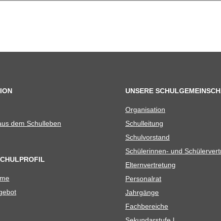
ION
UNSERE SCHULGEMEINSCH
Orga­ni­sa­tion
 aus dem Schulleben
Schul­lei­tung
Schul­vor­stand
Schü­le­rin­nen- und Schülerver
SCHULPROFIL
Eltern­ver­tre­tung
ame
Per­so­nal­rat
e­bot
Jahr­gänge
Fach­be­rei­che
Sekun­dar­stufe I