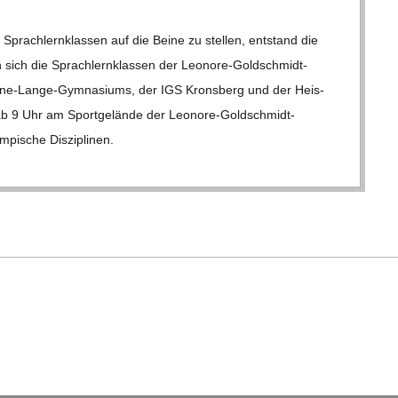
prach­lern­klas­sen auf die Beine zu stel­len, ent­stand die
n sich die Sprach­lern­klas­sen der Leo­­nore-Gol­d­­schmidt-
ene-Lange-Gym­na­­si­ums, der IGS Kronsberg und der Heis­­
b 9 Uhr am Sport­ge­lände der Leo­­nore-Gol­d­­schmidt-
pi­sche Dis­zi­pli­nen.