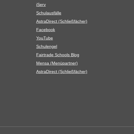
iServ
Schul­aus­fälle
Astra­Di­rect (Schließ­fä­cher)
Face­book
You­Tube
Schul­en­gel
Fair­trade Schools Blog
Mensa (Menü­part­ner)
Astra­Di­rect (Schließ­fä­cher)