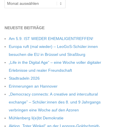
Archiv
NEU­ESTE BEITRÄGE
Am 5.9. IST WIEDER EHEMALIGENTREFFEN!
Europa ruft (mal wie­der) – LeoGoS-Schüler:innen
besu­chen die EU in Brüs­sel und Straßburg
„Life in the Digi­tal Age“ – eine Woche vol­ler digi­ta­ler
Erleb­nisse und rea­ler Freundschaft
Stadt­ra­deln 2026
Erin­ne­run­gen an Hannover
„Demo­cracy con­nects: A crea­tive and inter­cul­tu­ral
exch­ange” – Schüler:innen des 8. und 9 Jahr­gangs
ver­brin­gen eine Woche auf den Azoren
Müh­len­berg li(e)bt Demokratie
Aktion „Toter Win­kel“ an der Leonore-Goldschmidt-