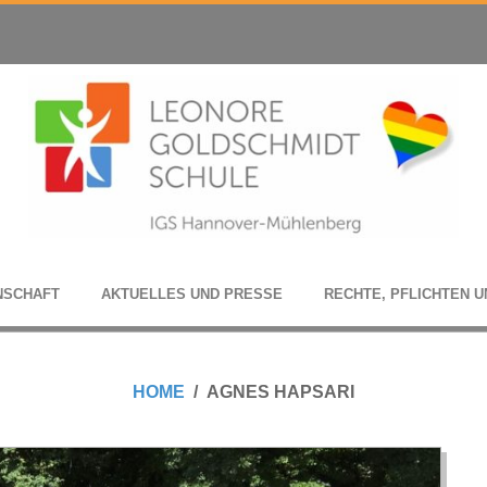
N­SCHAFT
AKTU­EL­LES UND PRESSE
RECHTE, PFLICH­TEN U
HOME
AGNES HAPSARI