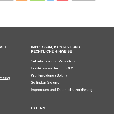
AFT
IMPRESSUM, KONTAKT UND
RECHTLICHE HINWEISE
Sekre­ta­riate und Verwaltung
Prak­ti­kum an der LEOGOS
Krank­mel­dung (Sek. I)
tretung
So fin­den Sie uns
Impres­sum und Datenschutzerklärung
EXTERN