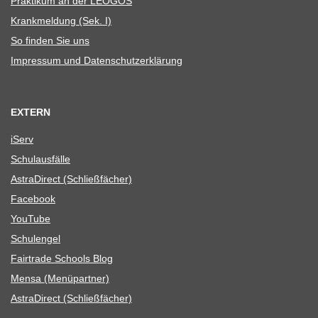
Prak­ti­kum an der LEOGOS
Krank­mel­dung (Sek. I)
So fin­den Sie uns
Impres­sum und Datenschutzerklärung
EXTERN
iServ
Schul­aus­fälle
Astra­Di­rect (Schließ­fä­cher)
Face­book
You­Tube
Schul­en­gel
Fair­trade Schools Blog
Mensa (Menü­part­ner)
Astra­Di­rect (Schließ­fä­cher)