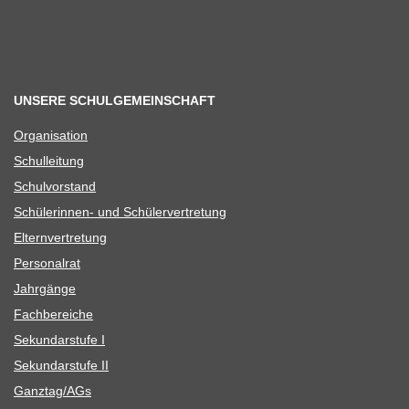
UNSERE SCHULGEMEINSCHAFT
Orga­ni­sa­tion
Schul­lei­tung
Schul­vor­stand
Schü­le­rin­nen- und Schülervertretung
Eltern­ver­tre­tung
Per­so­nal­rat
Jahr­gänge
Fach­be­rei­che
Sekun­dar­stufe I
Sekun­dar­stufe II
Ganztag/​​AGs