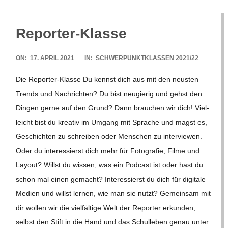
Repor­ter-Klasse
2021-
ON:
17. APRIL 2021
IN:
SCHWERPUNKTKLASSEN 2021/22
04-
Die Repor­­ter-Klasse Du kennst dich aus mit den neus­ten
17
Trends und Nach­rich­ten? Du bist neu­gie­rig und gehst den
Din­gen gerne auf den Grund? Dann brau­chen wir dich! Viel­
leicht bist du krea­tiv im Umgang mit Spra­che und magst es,
Geschich­ten zu schrei­ben oder Men­schen zu inter­viewen.
Oder du inter­es­sierst dich mehr für Foto­gra­fie, Filme und
Lay­out? Willst du wis­sen, was ein Pod­cast ist oder hast du
schon mal einen gemacht? Inter­es­sierst du dich für digi­tale
Medien und willst ler­nen, wie man sie nutzt? Gemein­sam mit
dir wol­len wir die viel­fäl­tige Welt der Repor­ter erkun­den,
selbst den Stift in die Hand und das Schul­le­ben genau unter