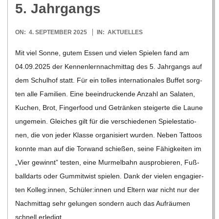
5. Jahrgangs
C
2025-
ON:
4. SEPTEMBER 2025
IN:
AKTUELLES
H
09-
Mit viel Sonne, gutem Essen und vie­len Spie­len fand am
04
04.09.2025 der Ken­nen­lern­nach­mit­tag des 5. Jahr­gangs auf
M
dem Schul­hof statt. Für ein tol­les inter­na­tio­na­les Buf­fet sorg­
I
ten alle Fami­lien. Eine beein­dru­ckende Anzahl an Sala­ten,
Kuchen, Brot, Fin­ger­food und Geträn­ken stei­gerte die Laune
D
unge­mein. Glei­ches gilt für die ver­schie­de­nen Spie­le­sta­tio­
nen, die von jeder Klasse orga­ni­siert wur­den. Neben Tat­toos
T
konnte man auf die Tor­wand schie­ßen, seine Fähig­kei­ten im
„Vier gewinnt” tes­ten, eine Mur­mel­bahn aus­pro­bie­ren, Fuß­
-
ball­d­arts oder Gum­mi­twist spie­len. Dank der vie­len enga­gier­
ten Kolleg:innen, Schüler:innen und Eltern war nicht nur der
S
Nach­mit­tag sehr gelun­gen son­dern auch das Auf­räu­men
schnell erle­digt.