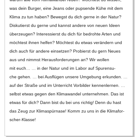
was dein Bur­ger, eine Jeans oder pup­sende Kühe mit dem
Klima zu tun haben? Bewegst du dich gerne in der Natur?
Dis­ku­tierst du gerne und kannst andere von neuen Ideen
über­zeu­gen? Inter­es­sierst du dich für bedrohte Arten und
möch­test ihnen hel­fen? Möch­test du etwas ver­än­dern und
dich auch für andere ein­set­zen? Pro­bierst du gern Neues
aus und nimmst Her­aus­for­de­run­gen an? Wir wol­len
mit euch… … in der Natur und im Labor auf Spu­ren­su­
che gehen. … bei Aus­flü­gen unsere Umge­bung erkun­den. …
auf der Straße und im Unter­richt Vor­bil­der ken­nen­ler­nen. …
selbst etwas gegen den Kli­ma­wan­del unter­neh­men. Das ist
etwas für dich? Dann bist du bei uns rich­tig! Denn du hast
das Zeug zur Kli­ma­spür­nase! Komm zu uns in die Kli­ma­for­
scher-Klasse!