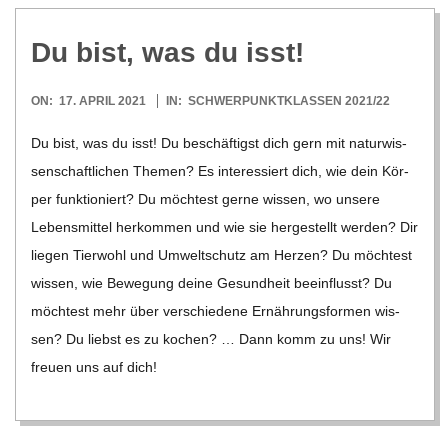
Du bist, was du isst!
2021-
ON:
17. APRIL 2021
IN:
SCHWERPUNKTKLASSEN 2021/22
04-
Du bist, was du isst! Du beschäf­tigst dich gern mit natur­wis­
17
sen­schaft­li­chen The­men? Es inter­es­siert dich, wie dein Kör­
per funk­tio­niert? Du möch­test gerne wis­sen, wo unsere
Lebens­mit­tel her­kom­men und wie sie her­ge­stellt wer­den? Dir
lie­gen Tier­wohl und Umwelt­schutz am Her­zen? Du möch­test
wis­sen, wie Bewe­gung deine Gesund­heit beein­flusst? Du
möch­test mehr über ver­schie­dene Ernäh­rungs­for­men wis­
sen? Du liebst es zu kochen? … Dann komm zu uns! Wir
freuen uns auf dich!