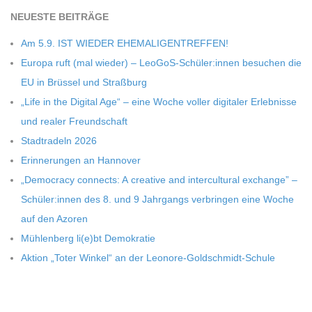
NEU­ESTE BEITRÄGE
Am 5.9. IST WIEDER EHEMALIGENTREFFEN!
Europa ruft (mal wie­der) – LeoGoS-Schüler:innen besu­chen die
EU in Brüs­sel und Straßburg
„Life in the Digi­tal Age“ – eine Woche vol­ler digi­ta­ler Erleb­nisse
und rea­ler Freundschaft
Stadt­ra­deln 2026
Erin­ne­run­gen an Hannover
„Demo­cracy con­nects: A crea­tive and inter­cul­tu­ral exch­ange” –
Schüler:innen des 8. und 9 Jahr­gangs ver­brin­gen eine Woche
auf den Azoren
Müh­len­berg li(e)bt Demokratie
Aktion „Toter Win­kel“ an der Leonore-Goldschmidt-Schule