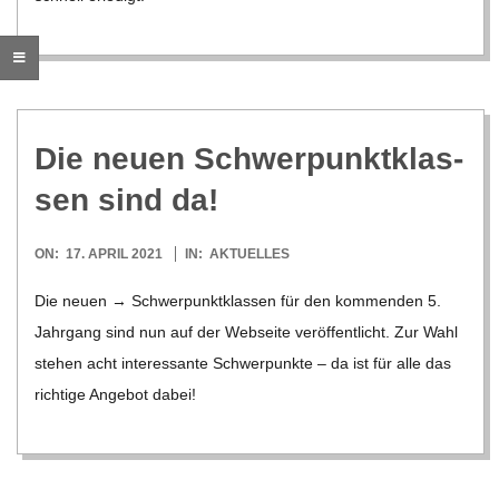
C
H
U
Die neuen Schwer­punkt­klas­
sen sind da!
L
2021-
E
ON:
17. APRIL 2021
IN:
AKTUELLES
04-
Die neuen → Schwer­punkt­klas­sen für den kom­men­den 5.
17
Jahr­gang sind nun auf der Web­seite ver­öf­fent­licht. Zur Wahl
ste­hen acht inter­es­sante Schwer­punkte – da ist für alle das
rich­tige Ange­bot dabei!