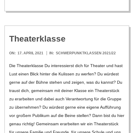
Thea­ter­klasse
2021-
ON:
17. APRIL 2021
IN:
SCHWERPUNKTKLASSEN 2021/22
04-
Die Thea­ter­klasse Du inter­es­sierst dich für Thea­ter und hast
17
Lust einen Blick hin­ter die Kulis­sen zu wer­fen? Du wür­dest
gerne auf der Bühne ste­hen und zei­gen, was du kannst? Du
traust dich, gemein­sam mit dei­ner Klasse ein Thea­ter­stück
zu erar­bei­ten und dabei auch Ver­ant­wor­tung für die Gruppe
zu über­neh­men? Du wür­dest gerne eine eigene Auf­füh­rung
vor gro­ßem Publi­kum auf die Beine stel­len? Dann bist du hier
genau rich­tig! Gemein­sam erar­bei­ten wir ein Thea­ter­stück
für unsere Fami­lie und Freunde, für unsere Schule und uns.