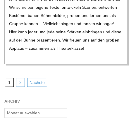
Wir schrei­ben eigene Texte, ent­wi­ckeln Sze­nen, ent­wer­fen
Kos­tüme, bauen Büh­nen­bil­der, pro­ben und ler­nen uns als
Gruppe ken­nen… Viel­leicht sin­gen und tan­zen wir sogar!
Hier kann jeder und jede seine Stär­ken ein­brin­gen und diese
auf der Bühne prä­sen­tie­ren. Wir freuen uns auf den gro­ßen
Applaus – zusam­men als Thea­ter­klasse!
Seitennummerierung
1
2
Nächste
der
Beiträge
ARCHIV
Archiv