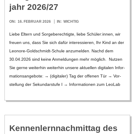
O
jahr 2026/​27
R
2026-
ON:
16. FEBRUAR 2026
IN:
WICHTIG
02-
E
Liebe Eltern und Sor­ge­be­rech­tigte, liebe Schüler:innen, wir
16
freuen uns, dass Sie sich dafür inter­es­sie­ren, Ihr Kind an der
-
Leo­­nore-Gol­d­­schmidt-Schule anzu­mel­den. Nachd dem
30.04.2026 sind keine Anmel­dun­gen mehr mög­lich. Nut­zen
G
Sie gerne wei­ter­hin wei­ter­hin unsere aktu­el­len digi­ta­len Infor­
ma­ti­ons­an­ge­bote: → (digi­ta­ler) Tag der offe­nen Tür → Vor­
O
stel­lung der Sekun­dar­stufe I → Infor­ma­tio­nen zum Leo­Lab
L
D
Ken­nen­lern­nach­mit­tag des
S