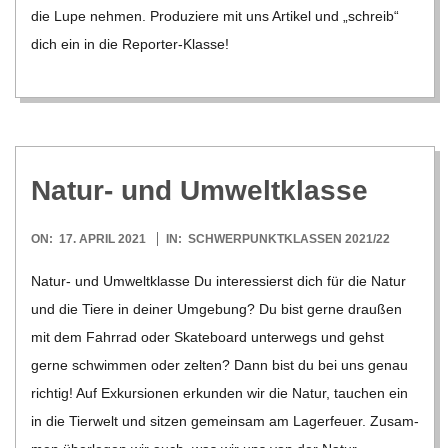
die Lupe neh­men. Pro­du­ziere mit uns Arti­kel und „schreib“
dich ein in die Repor­ter-Klasse!
Natur- und Umweltklasse
2021-
ON:
17. APRIL 2021
IN:
SCHWERPUNKTKLASSEN 2021/22
04-
Natur- und Umwelt­klasse Du inter­es­sierst dich für die Natur
17
und die Tiere in dei­ner Umge­bung? Du bist gerne drau­ßen
mit dem Fahr­rad oder Skate­board unter­wegs und gehst
gerne schwim­men oder zel­ten? Dann bist du bei uns genau
rich­tig! Auf Exkur­sio­nen erkun­den wir die Natur, tau­chen ein
in die Tier­welt und sit­zen gemein­sam am Lager­feuer. Zusam­