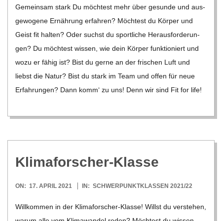
Gemein­sam stark Du möch­test mehr über gesunde und aus­
17
ge­wo­gene Ernäh­rung erfah­ren? Möch­test du Kör­per und
Geist fit hal­ten? Oder suchst du sport­li­che Her­aus­for­de­run­
gen? Du möch­test wis­sen, wie dein Kör­per funk­tio­niert und
wozu er fähig ist? Bist du gerne an der fri­schen Luft und
liebst die Natur? Bist du stark im Team und offen für neue
Erfah­run­gen? Dann komm‘ zu uns! Denn wir sind Fit for life!
Kli­ma­for­scher-Klasse
2021-
ON:
17. APRIL 2021
IN:
SCHWERPUNKTKLASSEN 2021/22
04-
Will­kom­men in der Kli­ma­for­scher-Klasse! Willst du ver­ste­hen,
17
warum alle vom Kli­ma­wan­del reden? Möch­test du wis­sen,