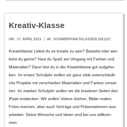
Krea­tiv-Klasse
2021-
ON:
17. APRIL 2021
IN:
SCHWERPUNKTKLASSEN 2021/22
04-
Krea­tiv­klasse Liebst du es krea­tiv zu sein? Bas­telst oder wer­
17
kelst du gerne? Hast du Spaß am Umgang mit Far­ben und
Mate­ria­lien? Dann bist du in der Krea­tiv­klasse gut auf­ge­ho­
ben. Im ers­ten Schul­jahr wol­len wir ganz viele unter­schied­li­
che Pro­jekte mit ver­schie­den Mate­ria­lien und Far­ben umset­
zen. Im zwei­ten Schul­jahr wol­len wir die krea­ti­ven Sei­ten des
iPads ent­de­cken. Wir wol­len Videos dre­hen, Bil­der malen,
Fotos machen, aber auch Vor­träge und Prä­sen­ta­tio­nen aus­
ar­bei­ten. Deine Wün­sche und Ideen sind bei uns will­kom­
men.