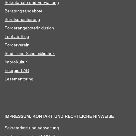
Sekre­ta­riate und Verwaltung
Bera­tungs­an­ge­bote
Berufs­ori­en­tie­rung
Förderangebote/​​Inklusion
Leo­Lab-Blog
För­der­ver­ein
Stadt- und Schulbibliothek
Impro­Kul­tur
Ener­­gie-LAB
Lese­men­to­ring
IMPRESSUM, KONTAKT UND RECHTLICHE HINWEISE
Sekre­ta­riate und Verwaltung