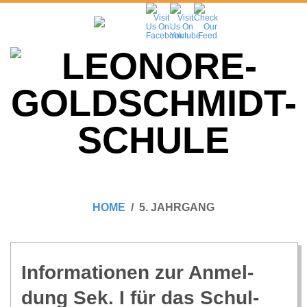
Skip
to
content
L
Primary
E
Navigation
HOME
5. JAHRGANG
Menu
O
N
Infor­ma­tio­nen zur Anmel­
dung Sek. I für das Schul­