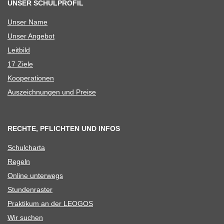
UNSER SCHULPROFIL
Unser Name
Unser Ange­bot
Leit­bild
17 Ziele
Koope­ra­tio­nen
Aus­zeich­nun­gen und Preise
RECHTE, PFLICHTEN UND INFOS
Schul­charta
Regeln
Online unter­wegs
Stun­den­ras­ter
Prak­ti­kum an der LEOGOS
Wir suchen