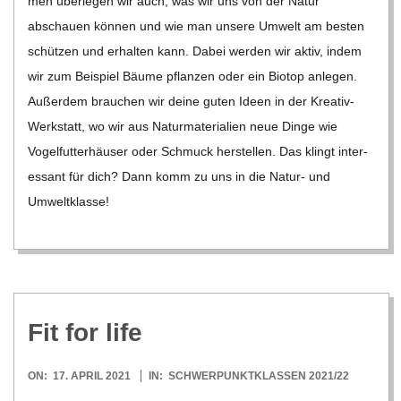
men über­le­gen wir auch, was wir uns von der Natur
abschauen kön­nen und wie man unsere Umwelt am bes­ten
schüt­zen und erhal­ten kann. Dabei wer­den wir aktiv, indem
wir zum Bei­spiel Bäume pflan­zen oder ein Bio­top anle­gen.
Außer­dem brau­chen wir deine guten Ideen in der Kre­a­­tiv-
Wer­k­statt, wo wir aus Natur­ma­te­ria­lien neue Dinge wie
Vogel­fut­ter­häu­ser oder Schmuck her­stel­len. Das klingt inter­
es­sant für dich? Dann komm zu uns in die Natur- und
Umwelt­klasse!
Fit for life
2021-
ON:
17. APRIL 2021
IN:
SCHWERPUNKTKLASSEN 2021/22
04-