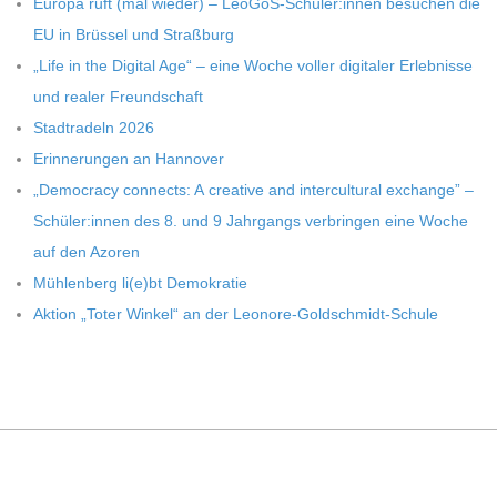
C
Europa ruft (mal wie­der) – LeoGoS-Schüler:innen besu­chen die
EU in Brüs­sel und Straßburg
H
„Life in the Digi­tal Age“ – eine Woche vol­ler digi­ta­ler Erleb­nisse
und rea­ler Freundschaft
U
Stadt­ra­deln 2026
Erin­ne­run­gen an Hannover
L
„Demo­cracy con­nects: A crea­tive and inter­cul­tu­ral exch­ange” –
Schüler:innen des 8. und 9 Jahr­gangs ver­brin­gen eine Woche
E
auf den Azoren
Müh­len­berg li(e)bt Demokratie
Aktion „Toter Win­kel“ an der Leonore-Goldschmidt-Schule