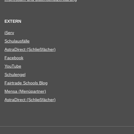
EXTERN
iServ
Schul­aus­fälle
Astra­Di­rect (Schließ­fä­cher)
Face­book
You­Tube
Schul­en­gel
Fair­trade Schools Blog
Mensa (Menü­part­ner)
Astra­Di­rect (Schließ­fä­cher)