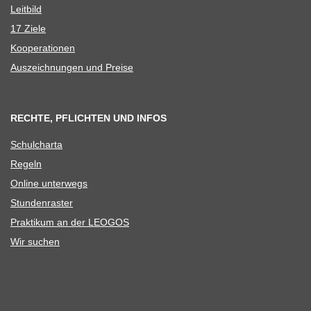
Leit­bild
17 Ziele
Koope­ra­tio­nen
Aus­zeich­nun­gen und Preise
RECHTE, PFLICHTEN UND INFOS
Schul­charta
Regeln
Online unter­wegs
Stun­den­ras­ter
Prak­ti­kum an der LEOGOS
Wir suchen