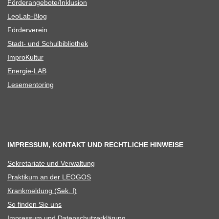
Förderangebote/​​Inklusion
Leo­Lab-Blog
För­der­ver­ein
Stadt- und Schulbibliothek
Impro­Kul­tur
Ener­­gie-LAB
Lese­men­to­ring
IMPRESSUM, KONTAKT UND RECHTLICHE HINWEISE
Sekre­ta­riate und Verwaltung
Prak­ti­kum an der LEOGOS
Krank­mel­dung (Sek. I)
So fin­den Sie uns
Impres­sum und Datenschutzerklärung