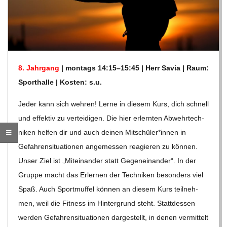
R
E
8. Jahr­gang
| mon­tags 14:15–15:45 | Herr Savia | Raum:
-
Sport­halle | Kos­ten: s.u.
G
Jeder kann sich weh­ren! Lerne in die­sem Kurs, dich schnell
und effek­tiv zu ver­tei­di­gen. Die hier erlern­ten Abwehr­tech­
O
ni­ken hel­fen dir und auch dei­nen Mitschüler*innen in
Gefah­ren­si­tua­tio­nen ange­mes­sen reagie­ren zu kön­nen.
L
Unser Ziel ist „Mit­ein­an­der statt Gegen­ein­an­der“. In der
Gruppe macht das Erler­nen der Tech­ni­ken beson­ders viel
D
Spaß. Auch Sport­muf­fel kön­nen an die­sem Kurs teil­neh­
men, weil die Fit­ness im Hin­ter­grund steht. Statt­des­sen
S
wer­den Gefah­ren­si­tua­tio­nen dar­ge­stellt, in denen ver­mit­telt