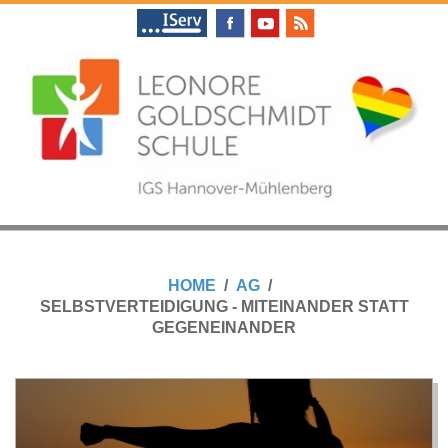
Skip
to
content
L
Primary
E
Navigation
HOME
AG
Menu
SELBSTVERTEIDIGUNG - MITEINANDER STATT
O
GEGENEINANDER
N
O