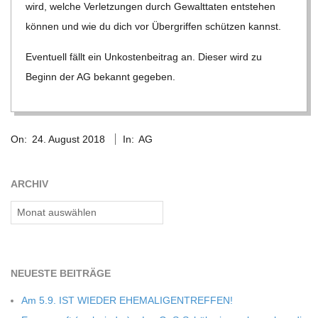
wird, wel­che Ver­let­zun­gen durch Gewalt­ta­ten ent­ste­hen
C
kön­nen und wie du dich vor Über­grif­fen schüt­zen kannst.
H
Even­tu­ell fällt ein Unkos­ten­bei­trag an. Die­ser wird zu
Beginn der AG bekannt gegeben.
M
2018-
I
On:
24. August 2018
In:
AG
08-
24
D
ARCHIV
T
Archiv
-
NEU­ESTE BEITRÄGE
S
Am 5.9. IST WIEDER EHEMALIGENTREFFEN!