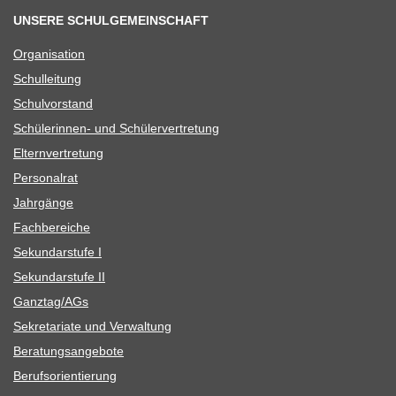
UNSERE SCHULGEMEINSCHAFT
Orga­ni­sa­tion
Schul­lei­tung
Schul­vor­stand
Schü­le­rin­nen- und Schülervertretung
Eltern­ver­tre­tung
Per­so­nal­rat
Jahr­gänge
Fach­be­rei­che
Sekun­dar­stufe I
Sekun­dar­stufe II
Ganztag/​​AGs
Sekre­ta­riate und Verwaltung
Bera­tungs­an­ge­bote
Berufs­ori­en­tie­rung