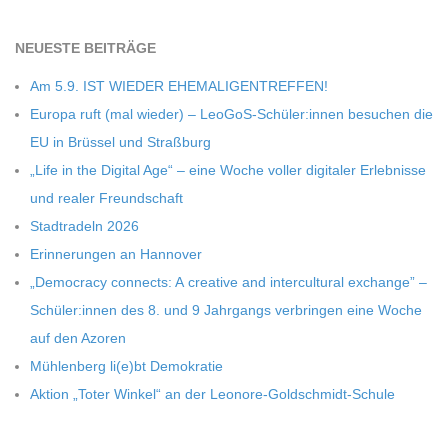
NEU­ESTE BEITRÄGE
Am 5.9. IST WIEDER EHEMALIGENTREFFEN!
Europa ruft (mal wie­der) – LeoGoS-Schüler:innen besu­chen die
EU in Brüs­sel und Straßburg
„Life in the Digi­tal Age“ – eine Woche vol­ler digi­ta­ler Erleb­nisse
und rea­ler Freundschaft
Stadt­ra­deln 2026
Erin­ne­run­gen an Hannover
„Demo­cracy con­nects: A crea­tive and inter­cul­tu­ral exch­ange” –
Schüler:innen des 8. und 9 Jahr­gangs ver­brin­gen eine Woche
auf den Azoren
Müh­len­berg li(e)bt Demokratie
Aktion „Toter Win­kel“ an der Leonore-Goldschmidt-Schule