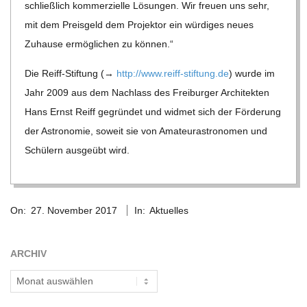
C
schließ­lich kom­mer­zi­elle Lösun­gen. Wir freuen uns sehr,
mit dem Preis­geld dem Pro­jek­tor ein wür­di­ges neues
H
Zuhause ermög­li­chen zu können.“
U
Die Reiff-Stif­tung (→
http://​www​.reiff​-stif​tung​.de
) wurde im
Jahr 2009 aus dem Nach­lass des Frei­bur­ger Archi­tek­ten
L
Hans Ernst Reiff gegrün­det und wid­met sich der För­de­rung
der Astro­no­mie, soweit sie von Ama­teur­as­tro­no­men und
E
Schü­lern aus­ge­übt wird.
2017-
On:
27. November 2017
In:
Aktuelles
11-
27
ARCHIV
Archiv