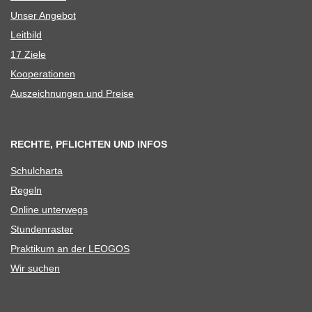
Unser Ange­bot
Leit­bild
17 Ziele
Koope­ra­tio­nen
Aus­zeich­nun­gen und Preise
RECHTE, PFLICHTEN UND INFOS
Schul­charta
Regeln
Online unter­wegs
Stun­den­ras­ter
Prak­ti­kum an der LEOGOS
Wir suchen