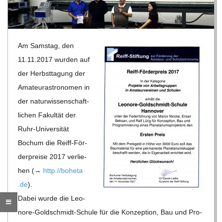
R
E
Am Sams­tag, den
11.11.2017 wur­den auf
-
der Herbst­ta­gung der
Ama­teur­as­tro­no­men in
G
der natur­wis­sen­schaft­
li­chen Fakul­tät der
O
Ruhr-Uni­ver­si­tät
Bochum die Reiff-För­
L
der­preise 2017 ver­lie­
hen (→
http://​boheta​
D
.de
).
Dabei wurde die Leo­
S
nore-Gold­schmidt-Schule für die Kon­zep­tion, Bau und Pro­