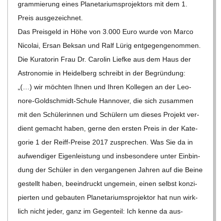
gram­mie­rung eines Pla­ne­ta­ri­ums­pro­jek­tors mit dem 1.
C
Preis ausgezeichnet.
Das Preis­geld in Höhe von 3.000 Euro wurde von Marco
H
Nico­lai, Ersan Beksan und Ralf Lürig ent­ge­gen­ge­nom­men.
M
Die Kura­to­rin Frau Dr. Caro­lin Liefke aus dem Haus der
Astro­no­mie in Hei­del­berg schreibt in der Begründung:
I
„(…) wir möch­ten Ihnen und Ihren Kol­le­gen an der Leo­
nore-Gold­schmidt-Schule Han­no­ver, die sich zusam­men
D
mit den Schü­le­rin­nen und Schü­lern um die­ses Pro­jekt ver­
dient gemacht haben, gerne den ers­ten Preis in der Kate­
T
go­rie 1 der Reiff-Preise 2017 zuspre­chen. Was Sie da in
auf­wen­di­ger Eigen­leis­tung und ins­be­son­dere unter Ein­bin­
-
dung der Schü­ler in den ver­gan­ge­nen Jah­ren auf die Beine
gestellt haben, beein­druckt unge­mein, einen selbst kon­zi­
S
pier­ten und gebau­ten Pla­ne­ta­ri­ums­pro­jek­tor hat nun wirk­
lich nicht jeder, ganz im Gegen­teil: Ich kenne da aus­